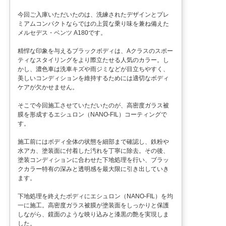
今回ご入庫いただいたのは、洗練されたデザインとプレ
ミアムコンパクトならではの上質な乗り味を兼ね備えた
メルセデス・ベンツ A180です。
精悍な印象を与えるブラックボディは、Aクラスのスポー
ティなスタイリングをより際立たせる人気のカラー。し
かし、濃色車は洗車キズや雨ジミなどが目立ちやすく、
美しいコンディションを維持するためには適切なボディ
ケアが欠かせません。
そこで今回施工させていただいたのが、高密度ガラス被
膜を形成するエシュロン（NANO-FIL）コーティングで
す。
施工前にはボディ全体の状態を細部まで確認し、鉄粉や
水アカ、塗装面に付着した汚れを丁寧に除去。その後、
塗装コンディションに合わせた下地処理を行い、ブラッ
クカラー特有の深みと透明感を最大限に引き出していき
ます。
下地処理を終えたボディにエシュロン（NANO-FIL）を均
一に施工。高密度ガラス被膜が塗装面をしっかりと保護
しながら、鏡面のような映り込みと漆黒の艶を実現しま
した。