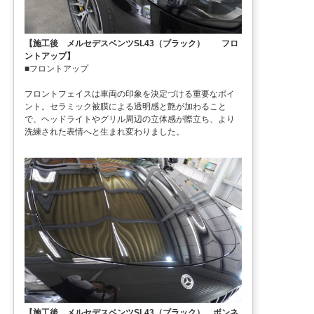
【施工後 メルセデスベンツSL43（ブラック） フロ
ントアップ】
■フロントアップ
フロントフェイスは車両の印象を決定づける重要なポイ
ント。セラミック被膜による透明感と艶が加わること
で、ヘッドライトやグリル周辺の立体感が際立ち、より
洗練された表情へと生まれ変わりました。
【施工後 メルセデスベンツSL43（ブラック） ボンネ