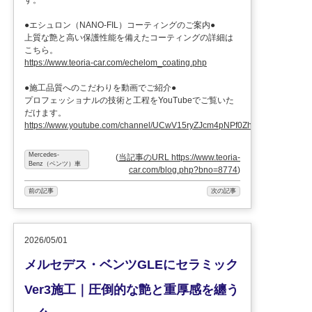
●エシュロン（NANO-FIL）コーティングのご案内●
上質な艶と高い保護性能を備えたコーティングの詳細は
こちら。
https://www.teoria-car.com/echelom_coating.php
●施工品質へのこだわりを動画でご紹介●
プロフェッショナルの技術と工程をYouTubeでご覧いた
だけます。
https://www.youtube.com/channel/UCwV15ryZJcm4pNPf0ZhXu9g
Mercedes-
(
当記事のURL https://www.teoria-
Benz（ベンツ）車
car.com/blog.php?bno=8774
)
前の記事
次の記事
2026/05/01
メルセデス・ベンツGLEにセラミック
Ver3施工｜圧倒的な艶と重厚感を纏う