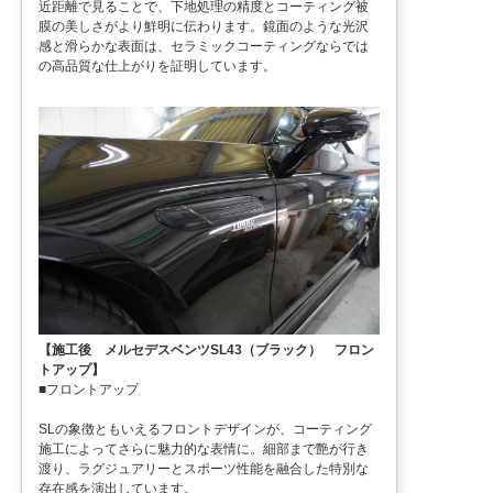
近距離で見ることで、下地処理の精度とコーティング被
膜の美しさがより鮮明に伝わります。鏡面のような光沢
感と滑らかな表面は、セラミックコーティングならでは
の高品質な仕上がりを証明しています。
【施工後 メルセデスベンツSL43（ブラック） フロン
トアップ】
■フロントアップ
SLの象徴ともいえるフロントデザインが、コーティング
施工によってさらに魅力的な表情に。細部まで艶が行き
渡り、ラグジュアリーとスポーツ性能を融合した特別な
存在感を演出しています。