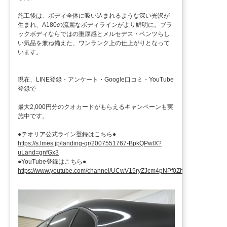
施工後は、ボディ全体に吸い込まれるような深い光沢が
生まれ、A180の流麗なボディラインがより鮮明に。ブラ
ックボディならではの重厚感とメルセデス・ベンツらし
い気品を兼ね備えた、ワンランク上の仕上がりとなって
います。
現在、LINE登録・アンケート・Google口コミ・YouTube
登録で
最大2,000円分のクオカードがもらえるキャンペーンも実
施中です。
●テオリア公式ライン登録はこちら●
https://s.lmes.jp/landing-qr/2007551767-BpkQPwlX?
uLand=gnfGx3
●YouTube登録はこちら●
https://www.youtube.com/channel/UCwV15ryZJcm4pNPf0ZhXu9g