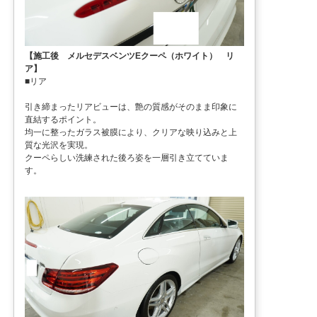
【施工後 メルセデスベンツEクーペ（ホワイト） リ
ア】
■リア
引き締まったリアビューは、艶の質感がそのまま印象に
直結するポイント。
均一に整ったガラス被膜により、クリアな映り込みと上
質な光沢を実現。
クーペらしい洗練された後ろ姿を一層引き立てていま
す。