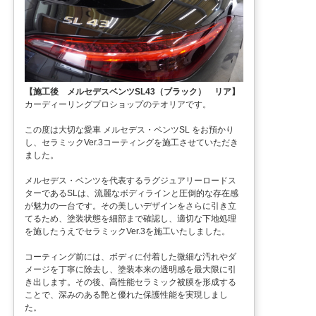
【施工後 メルセデスベンツSL43（ブラック） リア】
カーディーリングプロショップのテオリアです。
この度は大切な愛車 メルセデス・ベンツSL をお預かり
し、セラミックVer.3コーティングを施工させていただき
ました。
メルセデス・ベンツを代表するラグジュアリーロードス
ターであるSLは、流麗なボディラインと圧倒的な存在感
が魅力の一台です。その美しいデザインをさらに引き立
てるため、塗装状態を細部まで確認し、適切な下地処理
を施したうえでセラミックVer.3を施工いたしました。
コーティング前には、ボディに付着した微細な汚れやダ
メージを丁寧に除去し、塗装本来の透明感を最大限に引
き出します。その後、高性能セラミック被膜を形成する
ことで、深みのある艶と優れた保護性能を実現しまし
た。