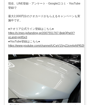
現在、LINE登録・アンケート・Google口コミ・YouTube
登録で
最大2,000円分のクオカードがもらえるキャンペーンも実
施中です。
●テオリア公式ライン登録はこちら●
https://s.lmes.jp/landing-qr/2007551767-BpkQPwlX?
uLand=gnfGx3
●YouTube登録はこちら●
https://www.youtube.com/channel/UCwV15ryZJcm4pNPf0ZhXu9g