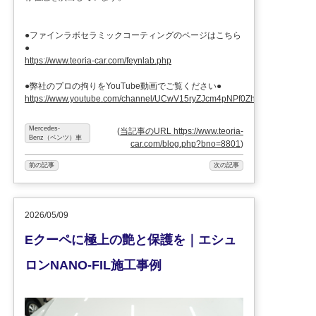
●ファインラボセラミックコーティングのページはこちら
●
https://www.teoria-car.com/feynlab.php
●弊社のプロの拘りをYouTube動画でご覧ください●
https://www.youtube.com/channel/UCwV15ryZJcm4pNPf0ZhXu9g
Mercedes-
(
当記事のURL https://www.teoria-
Benz（ベンツ）車
car.com/blog.php?bno=8801
)
前の記事
次の記事
2026/05/09
Eクーペに極上の艶と保護を｜エシュ
ロンNANO-FIL施工事例