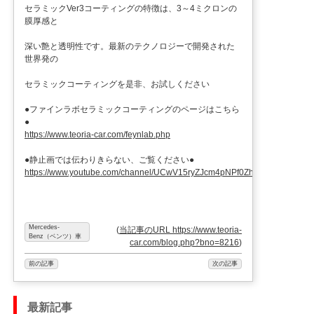
セラミックVer3コーティングの特徴は、3～4ミクロンの
膜厚感と
深い艶と透明性です。最新のテクノロジーで開発された
世界発の
セラミックコーティングを是非、お試しください
●ファインラボセラミックコーティングのページはこちら
●
https://www.teoria-car.com/feynlab.php
●静止画では伝わりきらない、ご覧ください●
https://www.youtube.com/channel/UCwV15ryZJcm4pNPf0ZhXu9g
Mercedes-
(
当記事のURL https://www.teoria-
Benz（ベンツ）車
car.com/blog.php?bno=8216
)
前の記事
次の記事
最新記事