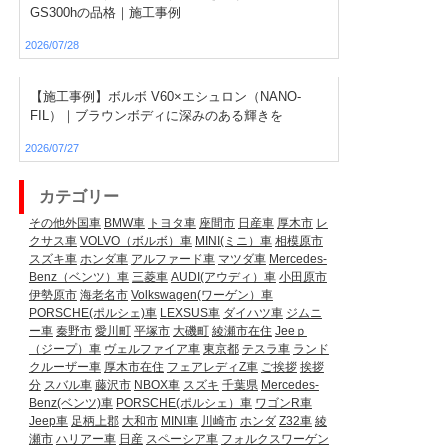
GS300hの品格｜施工事例
2026/07/28
【施工事例】ボルボ V60×エシュロン（NANO-
FIL）｜ブラウンボディに深みのある輝きを
2026/07/27
カテゴリー
その他外国車
BMW車
トヨタ車
座間市
日産車
厚木市
レ
クサス車
VOLVO（ボルボ）車
MINI(ミニ）車
相模原市
スズキ車
ホンダ車
アルファード車
マツダ車
Mercedes-
Benz（ベンツ）車
三菱車
AUDI(アウディ）車
小田原市
伊勢原市
海老名市
Volkswagen(ワーゲン）車
PORSCHE(ポルシェ)車
LEXSUS車
ダイハツ車
ジムニ
ー車
秦野市
愛川町
平塚市
大磯町
綾瀬市在住
Jeeｐ
（ジープ）車
ヴェルファイア車
東京都
テスラ車
ランド
クルーザー車
厚木市在住
フェアレディZ車
ご挨拶
挨拶
分
スバル車
藤沢市
NBOX車
スズキ
千葉県
Mercedes-
Benz(ベンツ)車
PORSCHE(ポルシェ）車
ワゴンR車
Jeep車
足柄上郡
大和市
MINI車
川崎市
ホンダ
Z32車
綾
瀬市
ハリアー車
日産
スペーシア車
フォルクスワーゲン