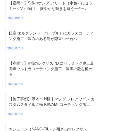
【座間市】S様のホンダ フリード（水色）にセラ
ミックVer.3施工｜爽やかな輝きを纏う一台へ
2026/08/01
日産 エルグランド（パープル）にガラスコーティ
ング施工｜深みのある艶が際立つ一台へ
2026/07/31
【座間市】K様のレクサス NXにセラミック史上最
高峰ウルトラコーティング施工｜漆黒の艶を極め
る
2026/07/30
【施工事例】厚木市 N様｜マツダ フレアワゴン カ
スタムスタイルに極-KIWAMI-コーティング施工
2026/07/29
エシュロン（NANO-FIL）が引き出すレクサス