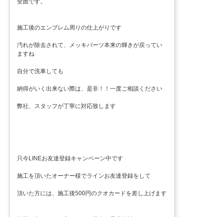
全面です。
施工後のエンブレム周りの仕上がりです
汚れが除去されて、メッキパーツ本来の輝きが戻ってい
ますね
自分で洗車しても
納得がいく出来ない際は、是非！！一度ご相談ください
弊社、スタッフが丁寧に対応致します
只今LINEお友達登録キャンペーン中です
施工を頂いたオーナー様でラインお友達登録をして
頂いた方には、施工後500円のクオカードを差し上げます