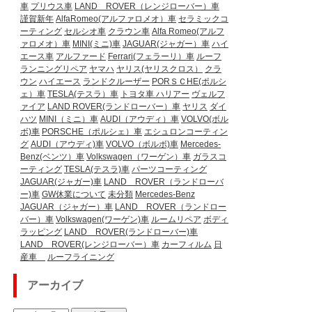
車
プリウス車
LAND ROVER（レンジローバー）車
謹賀新年
AlfaRomeo(アルファロメオ）車
セラミックコ
ーティング
セルシオ車
クラウン車
Alfa Romeo(アルフ
ァロメオ）車
MINI(ミニ)車
JAGUAR(ジャガー）車
ハイ
エース車
アルファード
Ferrari(フェラーリ）車
ルーフ
ランニングリペア
ヤマハ
ヤリス(ヤリスクロス）
クラ
ウン
ハイエース
ランドクルーザー
PORＳＣHE(ポルシ
ェ）車
TESLA(テスラ）車
トヨタ車
ハリアー
ヴェルフ
ァイア
LAND ROVER(ランドローバー）車
ヤリス
ダイ
ハツ
MINI（ミニ）車
AUDI（アウディ）車
VOLVO(ボル
ボ)車
PORSCHE（ポルシェ）車
エシュロンコーティン
グ
AUDI（アウディ)車
VOLVO（ボルボ)車
Mercedes-
Benz(ベンツ）車
Volkswagen（ワーゲン）車
ガラスコ
ーティング
TESLA(テスラ)車
パーツコーティング
JAGUAR(ジャガー)車
LAND ROVER（ランドローバ
ー)車
GW休業について
未分類
Mercedes-Benz
JAGUAR（ジャガー）車
LAND ROVER（ランドロー
バー）車
Volkswagen(ワーゲン)車
ルームリペア
ボディ
ラッピング
LAND ROVER(ランドローバー)車
LAND ROVER(レンジローバー）車
カーフィルム
日
産車
ルーフライニング
アーカイブ