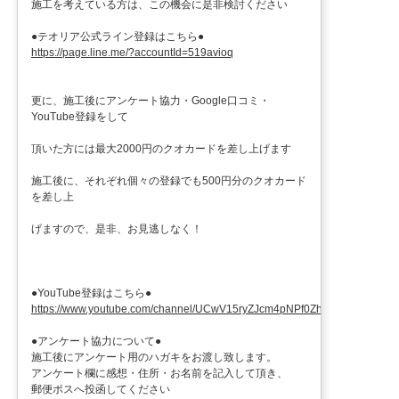
施工を考えている方は、この機会に是非検討ください
●テオリア公式ライン登録はこちら●
https://page.line.me/?accountId=519avioq
更に、施工後にアンケート協力・Google口コミ・
YouTube登録をして
頂いた方には最大2000円のクオカードを差し上げます
施工後に、それぞれ個々の登録でも500円分のクオカード
を差し上
げますので、是非、お見逃しなく！
●YouTube登録はこちら●
https://www.youtube.com/channel/UCwV15ryZJcm4pNPf0ZhXu9g
●アンケート協力について●
施工後にアンケート用のハガキをお渡し致します。
アンケート欄に感想・住所・お名前を記入して頂き、
郵便ポスへ投函してください