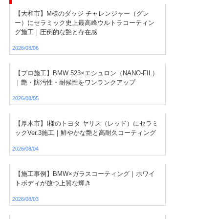
【大和市】M様のダッジ チャレンジャー（グレ
ー）にセラミック史上最高峰ウルトラコーティン
グ施工｜圧倒的な艶と存在感
2026/08/06
【プロ施工】BMW 523×エシュロン（NANO-FIL）
｜艶・防汚性・耐候性をワンランクアップ
2026/08/05
【厚木市】I様のトヨタ ヤリス（レッド）にセラミ
ックVer.3施工｜鮮やかな艶と高耐久コーティング
2026/08/04
【施工事例】BMW×ガラスコーティング｜ホワイ
トボディが放つ上質な輝き
2026/08/03