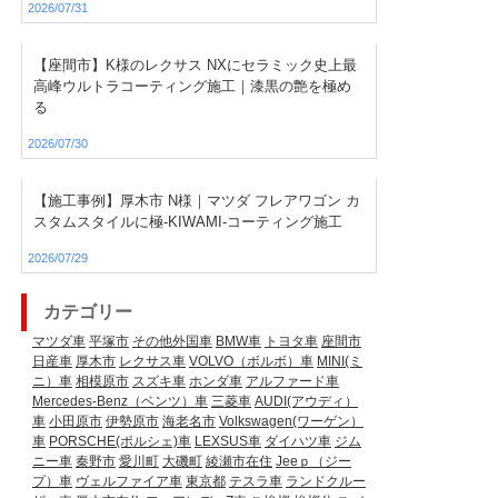
2026/07/31
【座間市】K様のレクサス NXにセラミック史上最
高峰ウルトラコーティング施工｜漆黒の艶を極め
る
2026/07/30
【施工事例】厚木市 N様｜マツダ フレアワゴン カ
スタムスタイルに極-KIWAMI-コーティング施工
2026/07/29
カテゴリー
マツダ車
平塚市
その他外国車
BMW車
トヨタ車
座間市
日産車
厚木市
レクサス車
VOLVO（ボルボ）車
MINI(ミ
ニ）車
相模原市
スズキ車
ホンダ車
アルファード車
Mercedes-Benz（ベンツ）車
三菱車
AUDI(アウディ）
車
小田原市
伊勢原市
海老名市
Volkswagen(ワーゲン）
車
PORSCHE(ポルシェ)車
LEXSUS車
ダイハツ車
ジム
ニー車
秦野市
愛川町
大磯町
綾瀬市在住
Jeeｐ（ジー
プ）車
ヴェルファイア車
東京都
テスラ車
ランドクルー