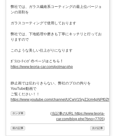
弊社では、ガラス繊維系コーティングの最上位バージョ
ンの溶剤を
ガラスコーティングで使用しております
弊社では、下地処理や磨きも丁寧にキッチリと行ってお
りますので
このような美しい仕上がりになります
ｶﾞﾗｽｺｰﾃｨﾝｸﾞのページはこちら！
https://www.teoria-car.com/polmar.php
静止画では伝わりきらない、弊社のプロの拘りを
YouTube動画で
ご覧ください！！
https://www.youtube.com/channel/UCwV15ryZJcm4pNPf0ZhX
(
当記事のURL https://www.teoria-
ホンダ車
car.com/blog.php?bno=7705
)
前の記事
次の記事