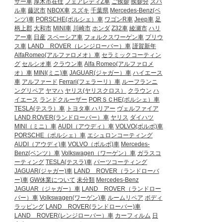
ザー車
厚木市在住
フェアレディZ車
ご挨拶
挨拶分
スバ
ル車
藤沢市
NBOX車
スズキ
千葉県
Mercedes-Benz(ベ
ンツ)車
PORSCHE(ポルシェ）車
ワゴンR車
Jeep車
足
柄上郡
大和市
MINI車
川崎市
ホンダ
Z32車
綾瀬市
ハリ
アー車
日産
スペーシア車
フォルクスワーゲン車
プリウ
ス車
LAND ROVER（レンジローバー）車
謹賀新年
AlfaRomeo(アルファロメオ）車
セラミックコーティン
グ
セルシオ車
クラウン車
Alfa Romeo(アルファロメ
オ）車
MINI(ミニ)車
JAGUAR(ジャガー）車
ハイエース
車
アルファード
Ferrari(フェラーリ）車
ルーフランニ
ングリペア
ヤマハ
ヤリス(ヤリスクロス）
クラウン
ハ
イエース
ランドクルーザー
PORＳＣHE(ポルシェ）車
TESLA(テスラ）車
トヨタ車
ハリアー
ヴェルファイア
LAND ROVER(ランドローバー）車
ヤリス
ダイハツ
MINI（ミニ）車
AUDI（アウディ）車
VOLVO(ボルボ)車
PORSCHE（ポルシェ）車
エシュロンコーティング
AUDI（アウディ)車
VOLVO（ボルボ)車
Mercedes-
Benz(ベンツ）車
Volkswagen（ワーゲン）車
ガラスコ
ーティング
TESLA(テスラ)車
パーツコーティング
JAGUAR(ジャガー)車
LAND ROVER（ランドローバ
ー)車
GW休業について
未分類
Mercedes-Benz
JAGUAR（ジャガー）車
LAND ROVER（ランドロー
バー）車
Volkswagen(ワーゲン)車
ルームリペア
ボディ
ラッピング
LAND ROVER(ランドローバー)車
LAND ROVER(レンジローバー）車
カーフィルム
日