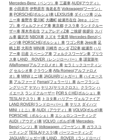
Mercedes-Benz（ベンツ）車
三菱車
AUDI(アウディ）
車
小田原市
伊勢原市
海老名市
Volkswagen(ワーゲン）
車
PORSCHE(ポルシェ)車
LEXSUS車
ダイハツ車
ジム
ニー車
秦野市
愛川町
大磯町
綾瀬市在住
Jeeｐ（ジー
プ）車
ヴェルファイア車
東京都
テスラ車
ランドクルー
ザー車
厚木市在住
フェアレディZ車
ご挨拶
挨拶分
スバ
ル車
藤沢市
NBOX車
スズキ
千葉県
Mercedes-Benz(ベ
ンツ)車
PORSCHE(ポルシェ）車
ワゴンR車
Jeep車
足
柄上郡
大和市
MINI車
川崎市
ホンダ
Z32車
綾瀬市
ハリ
アー車
日産
スペーシア車
フォルクスワーゲン車
プリウ
ス車
LAND ROVER（レンジローバー）車
謹賀新年
AlfaRomeo(アルファロメオ）車
セラミックコーティン
グ
セルシオ車
クラウン車
Alfa Romeo(アルファロメ
オ）車
MINI(ミニ)車
JAGUAR(ジャガー）車
ハイエース
車
アルファード
Ferrari(フェラーリ）車
ルーフランニ
ングリペア
ヤマハ
ヤリス(ヤリスクロス）
クラウン
ハ
イエース
ランドクルーザー
PORＳＣHE(ポルシェ）車
TESLA(テスラ）車
トヨタ車
ハリアー
ヴェルファイア
LAND ROVER(ランドローバー）車
ヤリス
ダイハツ
MINI（ミニ）車
AUDI（アウディ）車
VOLVO(ボルボ)車
PORSCHE（ポルシェ）車
エシュロンコーティング
AUDI（アウディ)車
VOLVO（ボルボ)車
Mercedes-
Benz(ベンツ）車
Volkswagen（ワーゲン）車
ガラスコ
ーティング
TESLA(テスラ)車
パーツコーティング
JAGUAR(ジャガー)車
LAND ROVER（ランドローバ