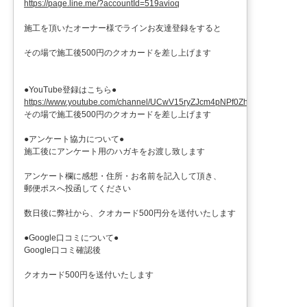
https://page.line.me/?accountId=519avioq
施工を頂いたオーナー様でラインお友達登録をすると
その場で施工後500円のクオカードを差し上げます
●YouTube登録はこちら●
https://www.youtube.com/channel/UCwV15ryZJcm4pNPf0ZhXu9g
その場で施工後500円のクオカードを差し上げます
●アンケート協力について●
施工後にアンケート用のハガキをお渡し致します
アンケート欄に感想・住所・お名前を記入して頂き、
郵便ポスへ投函してください
数日後に弊社から、クオカード500円分を送付いたします
●Google口コミについて●
Google口コミ確認後
クオカード500円を送付いたします