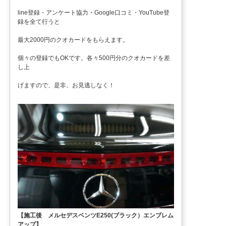
line登録・アンケート協力・Google口コミ・YouTube登
録を全て行うと
最大2000円のクオカードをもらえます。
個々の登録でもOKです。各々500円分のクオカードを差
し上
げますので、是非、お見逃しなく！
【施工後 メルセデスベンツE250(ブラック）エンブレム
アップ】