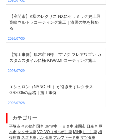
2026/07/31
【座間市】K様のレクサス NXにセラミック史上最
高峰ウルトラコーティング施工｜漆黒の艶を極め
る
2026/07/30
【施工事例】厚木市 N様｜マツダ フレアワゴン カ
スタムスタイルに極-KIWAMI-コーティング施工
2026/07/29
エシュロン（NANO-FIL）が引き出すレクサス
GS300hの品格｜施工事例
2026/07/28
カテゴリー
平塚市
その他外国車
BMW車
トヨタ車
座間市
日産車
厚
木市
レクサス車
VOLVO（ボルボ）車
MINI(ミニ）車
相
模原市
スズキ車
ホンダ車
アルファード車
マツダ車