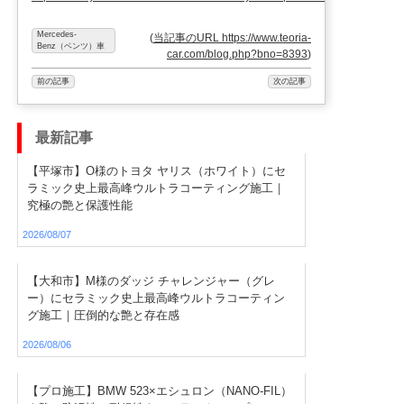
Mercedes-
(
当記事のURL https://www.teoria-
Benz（ベンツ）車
car.com/blog.php?bno=8393
)
前の記事
次の記事
最新記事
【平塚市】O様のトヨタ ヤリス（ホワイト）にセ
ラミック史上最高峰ウルトラコーティング施工｜
究極の艶と保護性能
2026/08/07
【大和市】M様のダッジ チャレンジャー（グレ
ー）にセラミック史上最高峰ウルトラコーティン
グ施工｜圧倒的な艶と存在感
2026/08/06
【プロ施工】BMW 523×エシュロン（NANO-FIL）