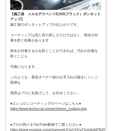
【施工後 メルセデスベンツE250(ブラック）ボンネット
アップ】
施工後のボンネットアップの仕上がりです。
コーティングは見た目の美しさだけではなく、雨水の付
着を防ぐ効果があります
雨水が付着するのを防ぐことができれば、汚れの付着を
防ぐことも
可能になります。
このような、普段オーナー様のお手入れの届きにくいご
面倒な
箇所はプロに丸投げして、お任せください。
●エシュロンコーティングのページはこちら●
https://www.teoria-car.com/echelom_coating.php
●プロの拘りをYouTube動画でご覧ください●
https://www.youtube.com/channel/UCwV15ryZJcm4pNPf0ZhXu9g