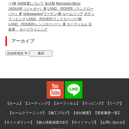
ー)車
GW休業について
未分類
Mercedes-Benz
JAGUAR（ジャガー）車
LAND ROVER（ランドロー
バー）車
Volkswagen(ワーゲン)車
ルームリペア
ボディ
ラッピング
LAND ROVER(ランドローバー)車
LAND ROVER(レンジローバー）車
カーフィルム
日
産車
ルーフライニング
アーカイブ
【ホーム】
【コーティング】
【カーフィルム】
【ラッピング】
【リペア】
【ルームクリーニング】
【施工ブログ】
【会社概要】
【更新履歴一覧】
【サイトポリシー】
【個人情報保護方針】
【サイトマップ】
【お問い合わせ】