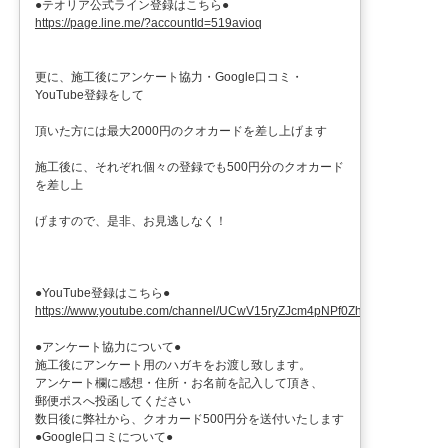
●テオリア公式ライン登録はこちら●
https://page.line.me/?accountId=519avioq
更に、施工後にアンケート協力・Google口コミ・
YouTube登録をして
頂いた方には最大2000円のクオカードを差し上げます
施工後に、それぞれ個々の登録でも500円分のクオカード
を差し上
げますので、是非、お見逃しなく！
●YouTube登録はこちら●
https://www.youtube.com/channel/UCwV15ryZJcm4pNPf0ZhXu9g
●アンケート協力について●
施工後にアンケート用のハガキをお渡し致します。
アンケート欄に感想・住所・お名前を記入して頂き、
郵便ポスへ投函してください
数日後に弊社から、クオカード500円分を送付いたします
●Google口コミについて●