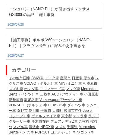
エシュロン（NANO-FIL）が引き出すレクサス
GS300hの品格｜施工事例
2026/07/28
【施工事例】ボルボ V60×エシュロン（NANO-
FIL）｜ブラウンボディに深みのある輝きを
2026/07/27
カテゴリー
その他外国車
BMW車
トヨタ車
座間市
日産車
厚木市
レ
クサス車
VOLVO（ボルボ）車
MINI(ミニ）車
相模原市
スズキ車
ホンダ車
アルファード車
マツダ車
Mercedes-
Benz（ベンツ）車
三菱車
AUDI(アウディ）車
小田原市
伊勢原市
海老名市
Volkswagen(ワーゲン）車
PORSCHE(ポルシェ)車
LEXSUS車
ダイハツ車
ジムニ
ー車
秦野市
愛川町
平塚市
大磯町
綾瀬市在住
Jeeｐ
（ジープ）車
ヴェルファイア車
東京都
テスラ車
ランド
クルーザー車
厚木市在住
フェアレディZ車
ご挨拶
挨拶
分
スバル車
藤沢市
NBOX車
スズキ
千葉県
Mercedes-
Benz(ベンツ)車
PORSCHE(ポルシェ）車
ワゴンR車