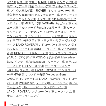
Jeep車
足柄上郡
大和市
MINI車
川崎市
ホンダ
Z32車
綾
瀬市
ハリアー車
日産
スペーシア車
フォルクスワーゲン
車
プリウス車
LAND ROVER（レンジローバー）車
謹賀新年
AlfaRomeo(アルファロメオ）車
セラミックコ
ーティング
セルシオ車
クラウン車
Alfa Romeo(アルフ
ァロメオ）車
MINI(ミニ)車
JAGUAR(ジャガー）車
ハイ
エース車
アルファード
Ferrari(フェラーリ）車
ルーフ
ランニングリペア
ヤマハ
ヤリス(ヤリスクロス）
クラ
ウン
ハイエース
ランドクルーザー
PORＳＣHE(ポルシ
ェ）車
TESLA(テスラ）車
トヨタ車
ハリアー
ヴェルフ
ァイア
LAND ROVER(ランドローバー）車
ヤリス
ダイ
ハツ
MINI（ミニ）車
AUDI（アウディ）車
VOLVO(ボル
ボ)車
PORSCHE（ポルシェ）車
エシュロンコーティン
グ
AUDI（アウディ)車
VOLVO（ボルボ)車
Mercedes-
Benz(ベンツ）車
Volkswagen（ワーゲン）車
ガラスコ
ーティング
TESLA(テスラ)車
パーツコーティング
JAGUAR(ジャガー)車
LAND ROVER（ランドローバ
ー)車
GW休業について
未分類
Mercedes-Benz
JAGUAR（ジャガー）車
LAND ROVER（ランドロー
バー）車
Volkswagen(ワーゲン)車
ルームリペア
ボディ
ラッピング
LAND ROVER(ランドローバー)車
LAND ROVER(レンジローバー）車
カーフィルム
日
産車
ルーフライニング
アーカイブ