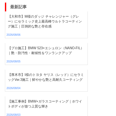
最新記事
【大和市】M様のダッジ チャレンジャー（グレ
ー）にセラミック史上最高峰ウルトラコーティン
グ施工｜圧倒的な艶と存在感
2026/08/06
【プロ施工】BMW 523×エシュロン（NANO-FIL）
｜艶・防汚性・耐候性をワンランクアップ
2026/08/05
【厚木市】I様のトヨタ ヤリス（レッド）にセラミ
ックVer.3施工｜鮮やかな艶と高耐久コーティング
2026/08/04
【施工事例】BMW×ガラスコーティング｜ホワイ
トボディが放つ上質な輝き
2026/08/03