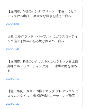
【座間市】S様のホンダ フリード（水色）にセラ
ミックVer.3施工｜爽やかな輝きを纏う一台へ
2026/08/01
日産 エルグランド（パープル）にガラスコーティ
ング施工｜深みのある艶が際立つ一台へ
2026/07/31
【座間市】K様のレクサス NXにセラミック史上最
高峰ウルトラコーティング施工｜漆黒の艶を極め
る
2026/07/30
【施工事例】厚木市 N様｜マツダ フレアワゴン カ
スタムスタイルに極-KIWAMI-コーティング施工
2026/07/29