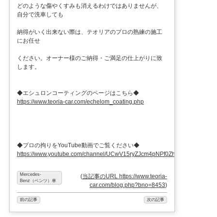
どのような傷やくすみも消えるわけではありませんが、
自分で洗車しても
納得がいく出来ない際は、テオリアのプロの熟練の施工
にお任せ
ください。オーナー様のご納得・ご満足の仕上がりに致
します。
◆エシュロンコーティングのページはこちら◆
https://www.teoria-car.com/echelom_coating.php
◆プロの拘りをYouTube動画でご覧ください◆
https://www.youtube.com/channel/UCwV15ryZJcm4pNPf0ZhXu9g
Mercedes-
(
当記事のURL https://www.teoria-
Benz（ベンツ）車
car.com/blog.php?bno=8453
)
前の記事
次の記事