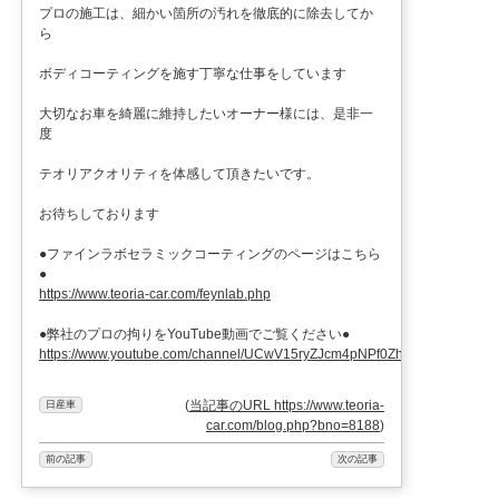
プロの施工は、細かい箇所の汚れを徹底的に除去してか
ら
ボディコーティングを施す丁寧な仕事をしています
大切なお車を綺麗に維持したいオーナー様には、是非一
度
テオリアクオリティを体感して頂きたいです。
お待ちしております
●ファインラボセラミックコーティングのページはこちら
●
https://www.teoria-car.com/feynlab.php
●弊社のプロの拘りをYouTube動画でご覧ください●
https://www.youtube.com/channel/UCwV15ryZJcm4pNPf0ZhXu9g
(
当記事のURL https://www.teoria-
日産車
car.com/blog.php?bno=8188
)
前の記事
次の記事