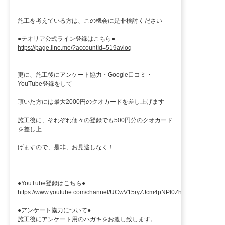
施工を考えている方は、この機会に是非検討ください
●テオリア公式ライン登録はこちら●
https://page.line.me/?accountId=519avioq
更に、施工後にアンケート協力・Google口コミ・
YouTube登録をして
頂いた方には最大2000円のクオカードを差し上げます
施工後に、それぞれ個々の登録でも500円分のクオカード
を差し上
げますので、是非、お見逃しなく！
●YouTube登録はこちら●
https://www.youtube.com/channel/UCwV15ryZJcm4pNPf0ZhXu9g
●アンケート協力について●
施工後にアンケート用のハガキをお渡し致します。