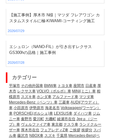
【施工事例】厚木市 N様｜マツダ フレアワゴン カ
スタムスタイルに極-KIWAMI-コーティング施工
2026/07/29
エシュロン（NANO-FIL）が引き出すレクサス
GS300hの品格｜施工事例
2026/07/28
カテゴリー
平塚市
その他外国車
BMW車
トヨタ車
座間市
日産車
厚
木市
レクサス車
VOLVO（ボルボ）車
MINI(ミニ）車
相
模原市
スズキ車
ホンダ車
アルファード車
マツダ車
Mercedes-Benz（ベンツ）車
三菱車
AUDI(アウディ）
車
小田原市
伊勢原市
海老名市
Volkswagen(ワーゲン）
車
PORSCHE(ポルシェ)車
LEXSUS車
ダイハツ車
ジム
ニー車
秦野市
愛川町
大磯町
綾瀬市在住
Jeeｐ（ジー
プ）車
ヴェルファイア車
東京都
テスラ車
ランドクルー
ザー車
厚木市在住
フェアレディZ車
ご挨拶
挨拶分
スバ
ル車
藤沢市
NBOX車
スズキ
千葉県
Mercedes-Benz(ベ