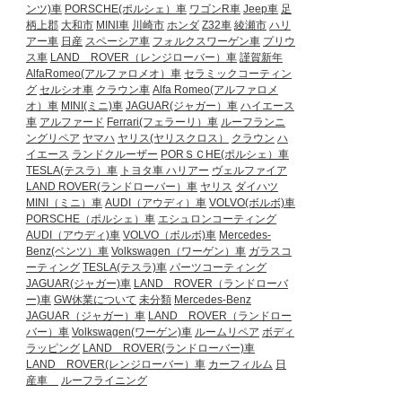
ンツ)車
PORSCHE(ポルシェ）車
ワゴンR車
Jeep車
足
柄上郡
大和市
MINI車
川崎市
ホンダ
Z32車
綾瀬市
ハリ
アー車
日産
スペーシア車
フォルクスワーゲン車
プリウ
ス車
LAND ROVER（レンジローバー）車
謹賀新年
AlfaRomeo(アルファロメオ）車
セラミックコーティン
グ
セルシオ車
クラウン車
Alfa Romeo(アルファロメ
オ）車
MINI(ミニ)車
JAGUAR(ジャガー）車
ハイエース
車
アルファード
Ferrari(フェラーリ）車
ルーフランニ
ングリペア
ヤマハ
ヤリス(ヤリスクロス）
クラウン
ハ
イエース
ランドクルーザー
PORＳＣHE(ポルシェ）車
TESLA(テスラ）車
トヨタ車
ハリアー
ヴェルファイア
LAND ROVER(ランドローバー）車
ヤリス
ダイハツ
MINI（ミニ）車
AUDI（アウディ）車
VOLVO(ボルボ)車
PORSCHE（ポルシェ）車
エシュロンコーティング
AUDI（アウディ)車
VOLVO（ボルボ)車
Mercedes-
Benz(ベンツ）車
Volkswagen（ワーゲン）車
ガラスコ
ーティング
TESLA(テスラ)車
パーツコーティング
JAGUAR(ジャガー)車
LAND ROVER（ランドローバ
ー)車
GW休業について
未分類
Mercedes-Benz
JAGUAR（ジャガー）車
LAND ROVER（ランドロー
バー）車
Volkswagen(ワーゲン)車
ルームリペア
ボディ
ラッピング
LAND ROVER(ランドローバー)車
LAND ROVER(レンジローバー）車
カーフィルム
日
産車
ルーフライニング