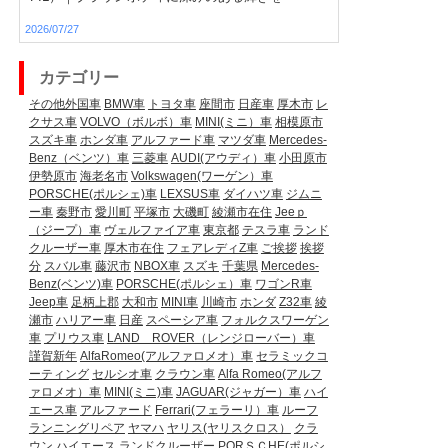
2026/07/27
カテゴリー
その他外国車
BMW車
トヨタ車
座間市
日産車
厚木市
レ
クサス車
VOLVO（ボルボ）車
MINI(ミニ）車
相模原市
スズキ車
ホンダ車
アルファード車
マツダ車
Mercedes-
Benz（ベンツ）車
三菱車
AUDI(アウディ）車
小田原市
伊勢原市
海老名市
Volkswagen(ワーゲン）車
PORSCHE(ポルシェ)車
LEXSUS車
ダイハツ車
ジムニ
ー車
秦野市
愛川町
平塚市
大磯町
綾瀬市在住
Jeeｐ
（ジープ）車
ヴェルファイア車
東京都
テスラ車
ランド
クルーザー車
厚木市在住
フェアレディZ車
ご挨拶
挨拶
分
スバル車
藤沢市
NBOX車
スズキ
千葉県
Mercedes-
Benz(ベンツ)車
PORSCHE(ポルシェ）車
ワゴンR車
Jeep車
足柄上郡
大和市
MINI車
川崎市
ホンダ
Z32車
綾
瀬市
ハリアー車
日産
スペーシア車
フォルクスワーゲン
車
プリウス車
LAND ROVER（レンジローバー）車
謹賀新年
AlfaRomeo(アルファロメオ）車
セラミックコ
ーティング
セルシオ車
クラウン車
Alfa Romeo(アルフ
ァロメオ）車
MINI(ミニ)車
JAGUAR(ジャガー）車
ハイ
エース車
アルファード
Ferrari(フェラーリ）車
ルーフ
ランニングリペア
ヤマハ
ヤリス(ヤリスクロス）
クラ
ウン
ハイエース
ランドクルーザー
PORＳＣHE(ポルシ