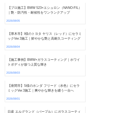
【プロ施工】BMW 523×エシュロン（NANO-FIL）
｜艶・防汚性・耐候性をワンランクアップ
2026/08/05
【厚木市】I様のトヨタ ヤリス（レッド）にセラミ
ックVer.3施工｜鮮やかな艶と高耐久コーティング
2026/08/04
【施工事例】BMW×ガラスコーティング｜ホワイ
トボディが放つ上質な輝き
2026/08/03
【座間市】S様のホンダ フリード（水色）にセラ
ミックVer.3施工｜爽やかな輝きを纏う一台へ
2026/08/01
日産 エルグランド（パープル）にガラスコーティ