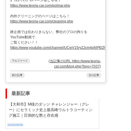
ｶﾞﾗｽｺｰﾃｨﾝｸﾞのページはこちら！
https://www.teoria-car.com/polmar.php
内外クリーニングのページはこちら！
https://www.teoria-car.com/cleaning.php
静止画では伝わりきらない、弊社のプロの拘りを
YouTube動画で
ご覧ください！！
https://www.youtube.com/channel/UCwV15ryZJcm4pNPf0ZhXu9g
(
当記事のURL https://www.teoria-
アルファード
car.com/blog.php?bno=7037
)
前の記事
次の記事
最新記事
【大和市】M様のダッジ チャレンジャー（グレ
ー）にセラミック史上最高峰ウルトラコーティン
グ施工｜圧倒的な艶と存在感
2026/08/06