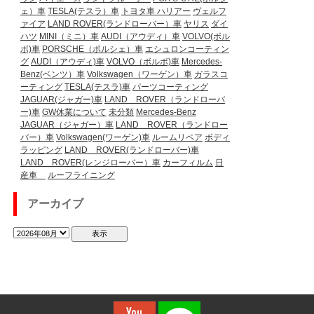
ェ）車
TESLA(テスラ）車
トヨタ車
ハリアー
ヴェルフ
ァイア
LAND ROVER(ランドローバー）車
ヤリス
ダイ
ハツ
MINI（ミニ）車
AUDI（アウディ）車
VOLVO(ボル
ボ)車
PORSCHE（ポルシェ）車
エシュロンコーティン
グ
AUDI（アウディ)車
VOLVO（ボルボ)車
Mercedes-
Benz(ベンツ）車
Volkswagen（ワーゲン）車
ガラスコ
ーティング
TESLA(テスラ)車
パーツコーティング
JAGUAR(ジャガー)車
LAND ROVER（ランドローバ
ー)車
GW休業について
未分類
Mercedes-Benz
JAGUAR（ジャガー）車
LAND ROVER（ランドロー
バー）車
Volkswagen(ワーゲン)車
ルームリペア
ボディ
ラッピング
LAND ROVER(ランドローバー)車
LAND ROVER(レンジローバー）車
カーフィルム
日
産車
ルーフライニング
アーカイブ