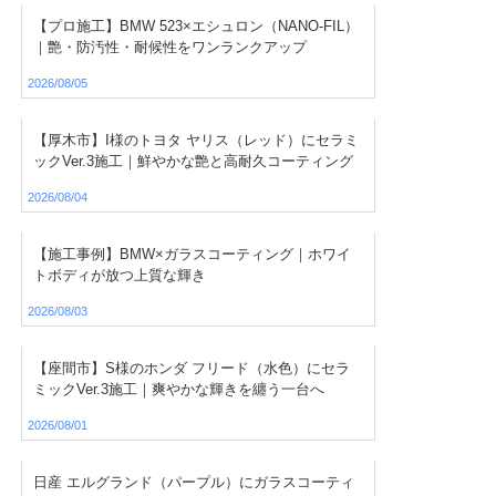
【プロ施工】BMW 523×エシュロン（NANO-FIL）
｜艶・防汚性・耐候性をワンランクアップ
2026/08/05
【厚木市】I様のトヨタ ヤリス（レッド）にセラミ
ックVer.3施工｜鮮やかな艶と高耐久コーティング
2026/08/04
【施工事例】BMW×ガラスコーティング｜ホワイ
トボディが放つ上質な輝き
2026/08/03
【座間市】S様のホンダ フリード（水色）にセラ
ミックVer.3施工｜爽やかな輝きを纏う一台へ
2026/08/01
日産 エルグランド（パープル）にガラスコーティ