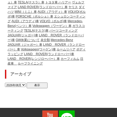
ェ）車
TESLA(テスラ）車
トヨタ車
ハリアー
ヴェルフ
ァイア
LAND ROVER(ランドローバー）車
ヤリス
ダイ
ハツ
MINI（ミニ）車
AUDI（アウディ）車
VOLVO(ボル
ボ)車
PORSCHE（ポルシェ）車
エシュロンコーティン
グ
AUDI（アウディ)車
VOLVO（ボルボ)車
Mercedes-
Benz(ベンツ）車
Volkswagen（ワーゲン）車
ガラスコ
ーティング
TESLA(テスラ)車
パーツコーティング
JAGUAR(ジャガー)車
LAND ROVER（ランドローバ
ー)車
GW休業について
未分類
Mercedes-Benz
JAGUAR（ジャガー）車
LAND ROVER（ランドロー
バー）車
Volkswagen(ワーゲン)車
ルームリペア
ボディ
ラッピング
LAND ROVER(ランドローバー)車
LAND ROVER(レンジローバー）車
カーフィルム
日
産車
ルーフライニング
アーカイブ