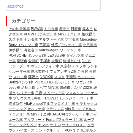
2026/07/27
カテゴリー
その他外国車
BMW車
トヨタ車
座間市
日産車
厚木市
レ
クサス車
VOLVO（ボルボ）車
MINI(ミニ）車
相模原市
スズキ車
ホンダ車
アルファード車
マツダ車
Mercedes-
Benz（ベンツ）車
三菱車
AUDI(アウディ）車
小田原市
伊勢原市
海老名市
Volkswagen(ワーゲン）車
PORSCHE(ポルシェ)車
LEXSUS車
ダイハツ車
ジムニ
ー車
秦野市
愛川町
平塚市
大磯町
綾瀬市在住
Jeeｐ
（ジープ）車
ヴェルファイア車
東京都
テスラ車
ランド
クルーザー車
厚木市在住
フェアレディZ車
ご挨拶
挨拶
分
スバル車
藤沢市
NBOX車
スズキ
千葉県
Mercedes-
Benz(ベンツ)車
PORSCHE(ポルシェ）車
ワゴンR車
Jeep車
足柄上郡
大和市
MINI車
川崎市
ホンダ
Z32車
綾
瀬市
ハリアー車
日産
スペーシア車
フォルクスワーゲン
車
プリウス車
LAND ROVER（レンジローバー）車
謹賀新年
AlfaRomeo(アルファロメオ）車
セラミックコ
ーティング
セルシオ車
クラウン車
Alfa Romeo(アルフ
ァロメオ）車
MINI(ミニ)車
JAGUAR(ジャガー）車
ハイ
エース車
アルファード
Ferrari(フェラーリ）車
ルーフ
ランニングリペア
ヤマハ
ヤリス(ヤリスクロス）
クラ
ウン
ハイエース
ランドクルーザー
PORＳＣHE(ポルシ