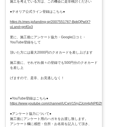
施工を考えている方は、この機会に是非検討ください
●テオリア公式ライン登録はこちら●
https://s.lmes.jp/landing-qr/2007551767-BpkQPwlX?
uLand=gnfGx3
更に、施工後にアンケート協力・Google口コミ・
YouTube登録をして
頂いた方には最大2000円のクオカードを差し上げます
施工後に、それぞれ個々の登録でも500円分のクオカード
を差し上
げますので、是非、お見逃しなく！
●YouTube登録はこちら●
https://www.youtube.com/channel/UCwV15ryZJcm4pNPf0ZhXu9g
●アンケート協力について●
施工後にアンケート用のハガキをお渡し致します。
アンケート欄に感想・住所・お名前を記入して頂き、