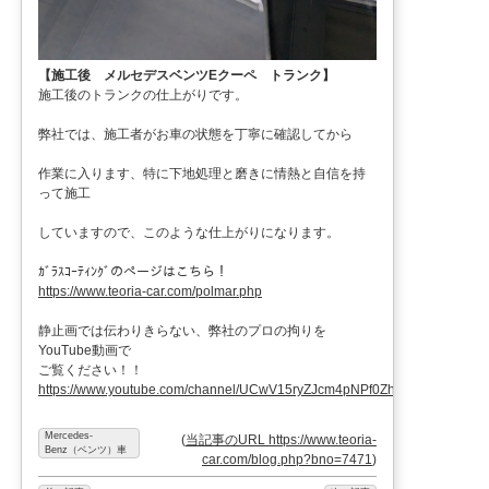
【施工後 メルセデスベンツEクーペ トランク】
施工後のトランクの仕上がりです。
弊社では、施工者がお車の状態を丁寧に確認してから
作業に入ります、特に下地処理と磨きに情熱と自信を持
って施工
していますので、このような仕上がりになります。
ｶﾞﾗｽｺｰﾃｨﾝｸﾞのページはこちら！
https://www.teoria-car.com/polmar.php
静止画では伝わりきらない、弊社のプロの拘りを
YouTube動画で
ご覧ください！！
https://www.youtube.com/channel/UCwV15ryZJcm4pNPf0ZhXu9g
Mercedes-
(
当記事のURL https://www.teoria-
Benz（ベンツ）車
car.com/blog.php?bno=7471
)