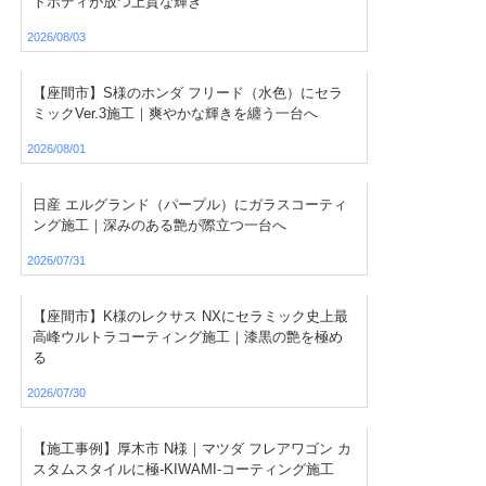
トボディが放つ上質な輝き
2026/08/03
【座間市】S様のホンダ フリード（水色）にセラ
ミックVer.3施工｜爽やかな輝きを纏う一台へ
2026/08/01
日産 エルグランド（パープル）にガラスコーティ
ング施工｜深みのある艶が際立つ一台へ
2026/07/31
【座間市】K様のレクサス NXにセラミック史上最
高峰ウルトラコーティング施工｜漆黒の艶を極め
る
2026/07/30
【施工事例】厚木市 N様｜マツダ フレアワゴン カ
スタムスタイルに極-KIWAMI-コーティング施工