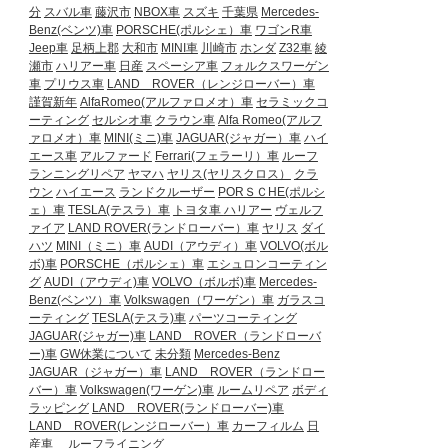
分
スバル車
藤沢市
NBOX車
スズキ
千葉県
Mercedes-
Benz(ベンツ)車
PORSCHE(ポルシェ）車
ワゴンR車
Jeep車
足柄上郡
大和市
MINI車
川崎市
ホンダ
Z32車
綾
瀬市
ハリアー車
日産
スペーシア車
フォルクスワーゲン
車
プリウス車
LAND ROVER（レンジローバー）車
謹賀新年
AlfaRomeo(アルファロメオ）車
セラミックコ
ーティング
セルシオ車
クラウン車
Alfa Romeo(アルフ
ァロメオ）車
MINI(ミニ)車
JAGUAR(ジャガー）車
ハイ
エース車
アルファード
Ferrari(フェラーリ）車
ルーフ
ランニングリペア
ヤマハ
ヤリス(ヤリスクロス）
クラ
ウン
ハイエース
ランドクルーザー
PORＳＣHE(ポルシ
ェ）車
TESLA(テスラ）車
トヨタ車
ハリアー
ヴェルフ
ァイア
LAND ROVER(ランドローバー）車
ヤリス
ダイ
ハツ
MINI（ミニ）車
AUDI（アウディ）車
VOLVO(ボル
ボ)車
PORSCHE（ポルシェ）車
エシュロンコーティン
グ
AUDI（アウディ)車
VOLVO（ボルボ)車
Mercedes-
Benz(ベンツ）車
Volkswagen（ワーゲン）車
ガラスコ
ーティング
TESLA(テスラ)車
パーツコーティング
JAGUAR(ジャガー)車
LAND ROVER（ランドローバ
ー)車
GW休業について
未分類
Mercedes-Benz
JAGUAR（ジャガー）車
LAND ROVER（ランドロー
バー）車
Volkswagen(ワーゲン)車
ルームリペア
ボディ
ラッピング
LAND ROVER(ランドローバー)車
LAND ROVER(レンジローバー）車
カーフィルム
日
産車
ルーフライニング