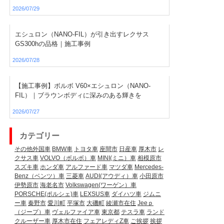
2026/07/29
エシュロン（NANO-FIL）が引き出すレクサス
GS300hの品格｜施工事例
2026/07/28
【施工事例】ボルボ V60×エシュロン（NANO-
FIL）｜ブラウンボディに深みのある輝きを
2026/07/27
カテゴリー
その他外国車
BMW車
トヨタ車
座間市
日産車
厚木市
レ
クサス車
VOLVO（ボルボ）車
MINI(ミニ）車
相模原市
スズキ車
ホンダ車
アルファード車
マツダ車
Mercedes-
Benz（ベンツ）車
三菱車
AUDI(アウディ）車
小田原市
伊勢原市
海老名市
Volkswagen(ワーゲン）車
PORSCHE(ポルシェ)車
LEXSUS車
ダイハツ車
ジムニ
ー車
秦野市
愛川町
平塚市
大磯町
綾瀬市在住
Jeeｐ
（ジープ）車
ヴェルファイア車
東京都
テスラ車
ランド
クルーザー車
厚木市在住
フェアレディZ車
ご挨拶
挨拶