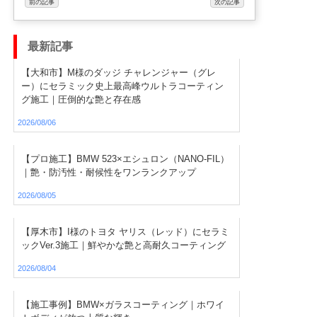
前の記事
次の記事
最新記事
【大和市】M様のダッジ チャレンジャー（グレ
ー）にセラミック史上最高峰ウルトラコーティン
グ施工｜圧倒的な艶と存在感
2026/08/06
【プロ施工】BMW 523×エシュロン（NANO-FIL）
｜艶・防汚性・耐候性をワンランクアップ
2026/08/05
【厚木市】I様のトヨタ ヤリス（レッド）にセラミ
ックVer.3施工｜鮮やかな艶と高耐久コーティング
2026/08/04
【施工事例】BMW×ガラスコーティング｜ホワイ