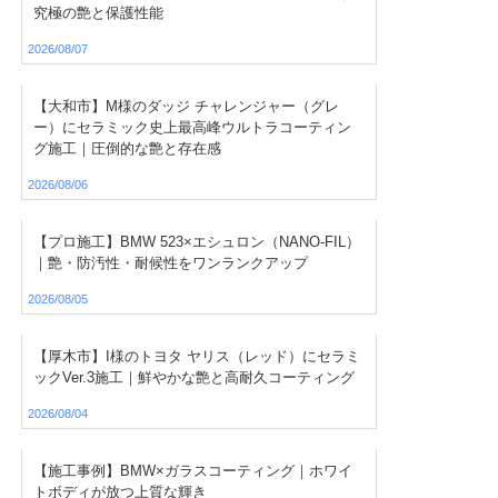
究極の艶と保護性能
2026/08/07
【大和市】M様のダッジ チャレンジャー（グレ
ー）にセラミック史上最高峰ウルトラコーティン
グ施工｜圧倒的な艶と存在感
2026/08/06
【プロ施工】BMW 523×エシュロン（NANO-FIL）
｜艶・防汚性・耐候性をワンランクアップ
2026/08/05
【厚木市】I様のトヨタ ヤリス（レッド）にセラミ
ックVer.3施工｜鮮やかな艶と高耐久コーティング
2026/08/04
【施工事例】BMW×ガラスコーティング｜ホワイ
トボディが放つ上質な輝き