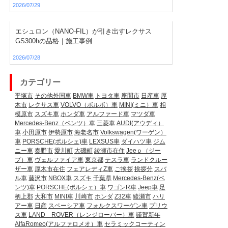
2026/07/29
エシュロン（NANO-FIL）が引き出すレクサス
GS300hの品格｜施工事例
2026/07/28
カテゴリー
平塚市
その他外国車
BMW車
トヨタ車
座間市
日産車
厚
木市
レクサス車
VOLVO（ボルボ）車
MINI(ミニ）車
相
模原市
スズキ車
ホンダ車
アルファード車
マツダ車
Mercedes-Benz（ベンツ）車
三菱車
AUDI(アウディ）
車
小田原市
伊勢原市
海老名市
Volkswagen(ワーゲン）
車
PORSCHE(ポルシェ)車
LEXSUS車
ダイハツ車
ジム
ニー車
秦野市
愛川町
大磯町
綾瀬市在住
Jeeｐ（ジー
プ）車
ヴェルファイア車
東京都
テスラ車
ランドクルー
ザー車
厚木市在住
フェアレディZ車
ご挨拶
挨拶分
スバ
ル車
藤沢市
NBOX車
スズキ
千葉県
Mercedes-Benz(ベ
ンツ)車
PORSCHE(ポルシェ）車
ワゴンR車
Jeep車
足
柄上郡
大和市
MINI車
川崎市
ホンダ
Z32車
綾瀬市
ハリ
アー車
日産
スペーシア車
フォルクスワーゲン車
プリウ
ス車
LAND ROVER（レンジローバー）車
謹賀新年
AlfaRomeo(アルファロメオ）車
セラミックコーティン