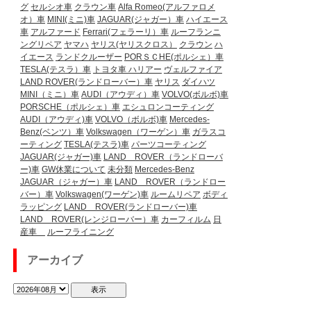
グ
セルシオ車
クラウン車
Alfa Romeo(アルファロメ
オ）車
MINI(ミニ)車
JAGUAR(ジャガー）車
ハイエース
車
アルファード
Ferrari(フェラーリ）車
ルーフランニ
ングリペア
ヤマハ
ヤリス(ヤリスクロス）
クラウン
ハ
イエース
ランドクルーザー
PORＳＣHE(ポルシェ）車
TESLA(テスラ）車
トヨタ車
ハリアー
ヴェルファイア
LAND ROVER(ランドローバー）車
ヤリス
ダイハツ
MINI（ミニ）車
AUDI（アウディ）車
VOLVO(ボルボ)車
PORSCHE（ポルシェ）車
エシュロンコーティング
AUDI（アウディ)車
VOLVO（ボルボ)車
Mercedes-
Benz(ベンツ）車
Volkswagen（ワーゲン）車
ガラスコ
ーティング
TESLA(テスラ)車
パーツコーティング
JAGUAR(ジャガー)車
LAND ROVER（ランドローバ
ー)車
GW休業について
未分類
Mercedes-Benz
JAGUAR（ジャガー）車
LAND ROVER（ランドロー
バー）車
Volkswagen(ワーゲン)車
ルームリペア
ボディ
ラッピング
LAND ROVER(ランドローバー)車
LAND ROVER(レンジローバー）車
カーフィルム
日
産車
ルーフライニング
アーカイブ