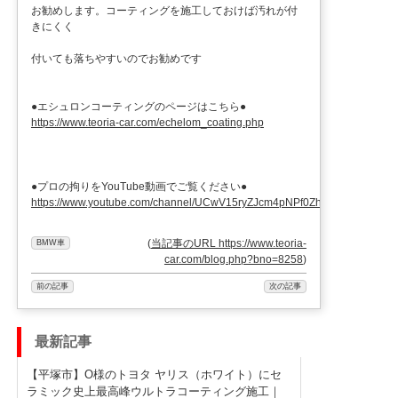
お勧めします。コーティングを施工しておけば汚れが付
きにくく
付いても落ちやすいのでお勧めです
●エシュロンコーティングのページはこちら●
https://www.teoria-car.com/echelom_coating.php
●プロの拘りをYouTube動画でご覧ください●
https://www.youtube.com/channel/UCwV15ryZJcm4pNPf0ZhXu9g
(
当記事のURL https://www.teoria-
BMW車
car.com/blog.php?bno=8258
)
前の記事
次の記事
最新記事
【平塚市】O様のトヨタ ヤリス（ホワイト）にセ
ラミック史上最高峰ウルトラコーティング施工｜