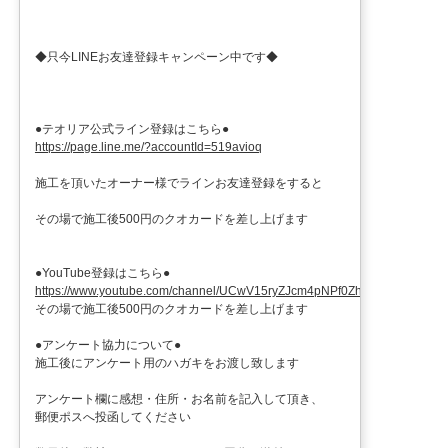
◆只今LINEお友達登録キャンペーン中です◆
●テオリア公式ライン登録はこちら●
https://page.line.me/?accountId=519avioq
施工を頂いたオーナー様でラインお友達登録をすると
その場で施工後500円のクオカードを差し上げます
●YouTube登録はこちら●
https://www.youtube.com/channel/UCwV15ryZJcm4pNPf0ZhXu9g
その場で施工後500円のクオカードを差し上げます
●アンケート協力について●
施工後にアンケート用のハガキをお渡し致します
アンケート欄に感想・住所・お名前を記入して頂き、
郵便ポスへ投函してください