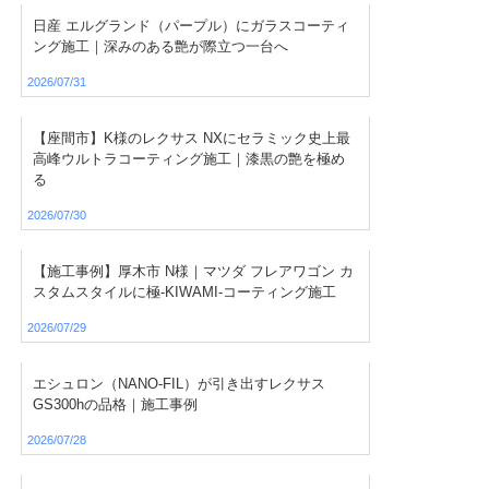
日産 エルグランド（パープル）にガラスコーティ
ング施工｜深みのある艶が際立つ一台へ
2026/07/31
【座間市】K様のレクサス NXにセラミック史上最
高峰ウルトラコーティング施工｜漆黒の艶を極め
る
2026/07/30
【施工事例】厚木市 N様｜マツダ フレアワゴン カ
スタムスタイルに極-KIWAMI-コーティング施工
2026/07/29
エシュロン（NANO-FIL）が引き出すレクサス
GS300hの品格｜施工事例
2026/07/28