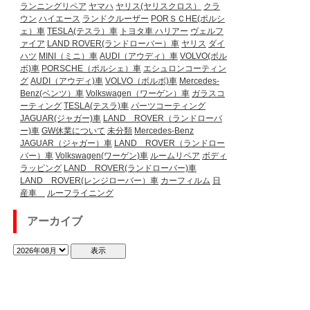
ランニングリペア
ヤマハ
ヤリス(ヤリスクロス）
クラ
ウン
ハイエース
ランドクルーザー
PORＳＣHE(ポルシ
ェ）車
TESLA(テスラ）車
トヨタ車
ハリアー
ヴェルフ
ァイア
LAND ROVER(ランドローバー）車
ヤリス
ダイ
ハツ
MINI（ミニ）車
AUDI（アウディ）車
VOLVO(ボル
ボ)車
PORSCHE（ポルシェ）車
エシュロンコーティン
グ
AUDI（アウディ)車
VOLVO（ボルボ)車
Mercedes-
Benz(ベンツ）車
Volkswagen（ワーゲン）車
ガラスコ
ーティング
TESLA(テスラ)車
パーツコーティング
JAGUAR(ジャガー)車
LAND ROVER（ランドローバ
ー)車
GW休業について
未分類
Mercedes-Benz
JAGUAR（ジャガー）車
LAND ROVER（ランドロー
バー）車
Volkswagen(ワーゲン)車
ルームリペア
ボディ
ラッピング
LAND ROVER(ランドローバー)車
LAND ROVER(レンジローバー）車
カーフィルム
日
産車
ルーフライニング
アーカイブ