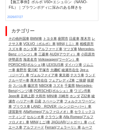
【施工事例】ボルボ V60×エシュロン（NANO-
FIL）｜ブラウンボディに深みのある輝きを
2026/07/27
カテゴリー
その他外国車
BMW車
トヨタ車
座間市
日産車
厚木市
レ
クサス車
VOLVO（ボルボ）車
MINI(ミニ）車
相模原市
スズキ車
ホンダ車
アルファード車
マツダ車
Mercedes-
Benz（ベンツ）車
三菱車
AUDI(アウディ）車
小田原市
伊勢原市
海老名市
Volkswagen(ワーゲン）車
PORSCHE(ポルシェ)車
LEXSUS車
ダイハツ車
ジムニ
ー車
秦野市
愛川町
平塚市
大磯町
綾瀬市在住
Jeeｐ
（ジープ）車
ヴェルファイア車
東京都
テスラ車
ランド
クルーザー車
厚木市在住
フェアレディZ車
ご挨拶
挨拶
分
スバル車
藤沢市
NBOX車
スズキ
千葉県
Mercedes-
Benz(ベンツ)車
PORSCHE(ポルシェ）車
ワゴンR車
Jeep車
足柄上郡
大和市
MINI車
川崎市
ホンダ
Z32車
綾
瀬市
ハリアー車
日産
スペーシア車
フォルクスワーゲン
車
プリウス車
LAND ROVER（レンジローバー）車
謹賀新年
AlfaRomeo(アルファロメオ）車
セラミックコ
ーティング
セルシオ車
クラウン車
Alfa Romeo(アルフ
ァロメオ）車
MINI(ミニ)車
JAGUAR(ジャガー）車
ハイ
エース車
アルファード
Ferrari(フェラーリ）車
ルーフ