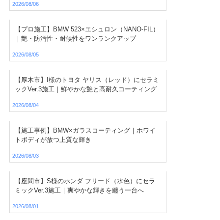
2026/08/06
【プロ施工】BMW 523×エシュロン（NANO-FIL）
｜艶・防汚性・耐候性をワンランクアップ
2026/08/05
【厚木市】I様のトヨタ ヤリス（レッド）にセラミ
ックVer.3施工｜鮮やかな艶と高耐久コーティング
2026/08/04
【施工事例】BMW×ガラスコーティング｜ホワイ
トボディが放つ上質な輝き
2026/08/03
【座間市】S様のホンダ フリード（水色）にセラ
ミックVer.3施工｜爽やかな輝きを纏う一台へ
2026/08/01