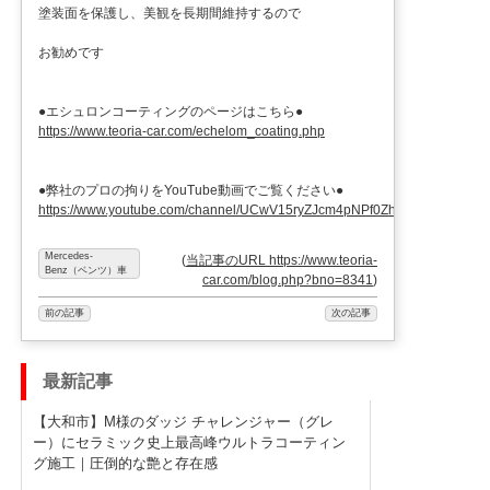
塗装面を保護し、美観を長期間維持するので
お勧めです
●エシュロンコーティングのページはこちら●
https://www.teoria-car.com/echelom_coating.php
●弊社のプロの拘りをYouTube動画でご覧ください●
https://www.youtube.com/channel/UCwV15ryZJcm4pNPf0ZhXu9g
Mercedes-
(
当記事のURL https://www.teoria-
Benz（ベンツ）車
car.com/blog.php?bno=8341
)
前の記事
次の記事
最新記事
【大和市】M様のダッジ チャレンジャー（グレ
ー）にセラミック史上最高峰ウルトラコーティン
グ施工｜圧倒的な艶と存在感