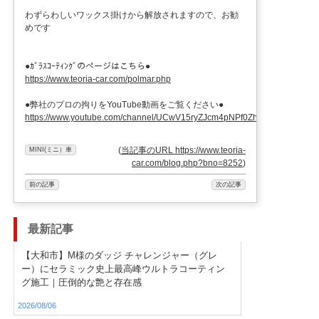
わずらわしいワックス掛けから解放されますので、お勧
めです
●ｶﾞﾗｽｺｰﾃｨﾝｸﾞのぺージはこちら●
https://www.teoria-car.com/polmar.php
●弊社のプロの拘りをYouTube動画をご覧ください●
https://www.youtube.com/channel/UCwV15ryZJcm4pNPf0ZhXu9g
(
当記事のURL https://www.teoria-
MINI(ミニ）車
car.com/blog.php?bno=8252
)
前の記事
次の記事
最新記事
【大和市】M様のダッジ チャレンジャー（グレ
ー）にセラミック史上最高峰ウルトラコーティン
グ施工｜圧倒的な艶と存在感
2026/08/06