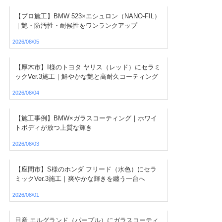
【プロ施工】BMW 523×エシュロン（NANO-FIL）
｜艶・防汚性・耐候性をワンランクアップ
2026/08/05
【厚木市】I様のトヨタ ヤリス（レッド）にセラミ
ックVer.3施工｜鮮やかな艶と高耐久コーティング
2026/08/04
【施工事例】BMW×ガラスコーティング｜ホワイ
トボディが放つ上質な輝き
2026/08/03
【座間市】S様のホンダ フリード（水色）にセラ
ミックVer.3施工｜爽やかな輝きを纏う一台へ
2026/08/01
日産 エルグランド（パープル）にガラスコーティ