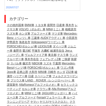
2026/07/27
カテゴリー
その他外国車
BMW車
トヨタ車
座間市
日産車
厚木市
レ
クサス車
VOLVO（ボルボ）車
MINI(ミニ）車
相模原市
スズキ車
ホンダ車
アルファード車
マツダ車
Mercedes-
Benz（ベンツ）車
三菱車
AUDI(アウディ）車
小田原市
伊勢原市
海老名市
Volkswagen(ワーゲン）車
PORSCHE(ポルシェ)車
LEXSUS車
ダイハツ車
ジムニ
ー車
秦野市
愛川町
平塚市
大磯町
綾瀬市在住
Jeeｐ
（ジープ）車
ヴェルファイア車
東京都
テスラ車
ランド
クルーザー車
厚木市在住
フェアレディZ車
ご挨拶
挨拶
分
スバル車
藤沢市
NBOX車
スズキ
千葉県
Mercedes-
Benz(ベンツ)車
PORSCHE(ポルシェ）車
ワゴンR車
Jeep車
足柄上郡
大和市
MINI車
川崎市
ホンダ
Z32車
綾
瀬市
ハリアー車
日産
スペーシア車
フォルクスワーゲン
車
プリウス車
LAND ROVER（レンジローバー）車
謹賀新年
AlfaRomeo(アルファロメオ）車
セラミックコ
ーティング
セルシオ車
クラウン車
Alfa Romeo(アルフ
ァロメオ）車
MINI(ミニ)車
JAGUAR(ジャガー）車
ハイ
エース車
アルファード
Ferrari(フェラーリ）車
ルーフ
ランニングリペア
ヤマハ
ヤリス(ヤリスクロス）
クラ