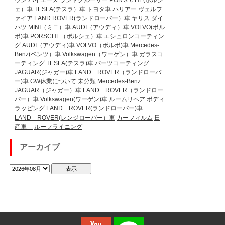
ウン
ハイエース
ランドクルーザー
PORＳＣHE(ポルシ
ェ）車
TESLA(テスラ）車
トヨタ車
ハリアー
ヴェルフ
ァイア
LAND ROVER(ランドローバー）車
ヤリス
ダイ
ハツ
MINI（ミニ）車
AUDI（アウディ）車
VOLVO(ボル
ボ)車
PORSCHE（ポルシェ）車
エシュロンコーティン
グ
AUDI（アウディ)車
VOLVO（ボルボ)車
Mercedes-
Benz(ベンツ）車
Volkswagen（ワーゲン）車
ガラスコ
ーティング
TESLA(テスラ)車
パーツコーティング
JAGUAR(ジャガー)車
LAND ROVER（ランドローバ
ー)車
GW休業について
未分類
Mercedes-Benz
JAGUAR（ジャガー）車
LAND ROVER（ランドロー
バー）車
Volkswagen(ワーゲン)車
ルームリペア
ボディ
ラッピング
LAND ROVER(ランドローバー)車
LAND ROVER(レンジローバー）車
カーフィルム
日
産車
ルーフライニング
アーカイブ