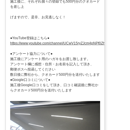
施工後に、それぞれ個々の登録でも500円分のクオカード
を差し上
げますので、是非、お見逃しなく！
●YouTube登録はこちら●
https://www.youtube.com/channel/UCwV15ryZJcm4pNPf0ZhXu9g
●アンケート協力について●
施工後にアンケート用のハガキをお渡し致します。
アンケート欄に感想・住所・お名前を記入して頂き、
郵便ポスへ投函してください
数日後に弊社から、クオカード500円分を送付いたします
●Google口コミについて●
施工後Google口コミをして頂き、口コミ確認後に弊社か
らクオカード500円分を送付いたします