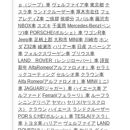
ｐ（ジープ）車
ヴェルファイア車
東京都
テ
スラ車
ランドクルーザー車
厚木市在住
フェ
アレディZ車
ご挨拶
挨拶分
スバル車
藤沢市
NBOX車
スズキ
千葉県
Mercedes-Benz(ベン
ツ)車
PORSCHE(ポルシェ）車
ワゴンR車
Jeep車
足柄上郡
大和市
MINI車
川崎市
ホン
ダ
Z32車
綾瀬市
ハリアー車
日産
スペーシア
車
フォルクスワーゲン車
プリウス車
LAND ROVER（レンジローバー）車
謹賀
新年
AlfaRomeo(アルファロメオ）車
セラミ
ックコーティング
セルシオ車
クラウン車
Alfa Romeo(アルファロメオ）車
MINI(ミニ)
車
JAGUAR(ジャガー）車
ハイエース車
ア
ルファード
Ferrari(フェラーリ）車
ルーフラ
ンニングリペア
ヤマハ
ヤリス(ヤリスクロ
ス）
クラウン
ハイエース
ランドクルーザー
PORＳＣHE(ポルシェ）車
TESLA(テスラ）
車
トヨタ車
ハリアー
ヴェルファイア
LAND