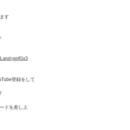
げます
い
?uLand=gnfGx3
Tube登録をして
す
カードを差し上