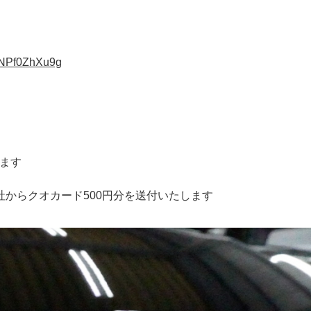
pNPf0ZhXu9g
、
します
弊社からクオカード500円分を送付いたします