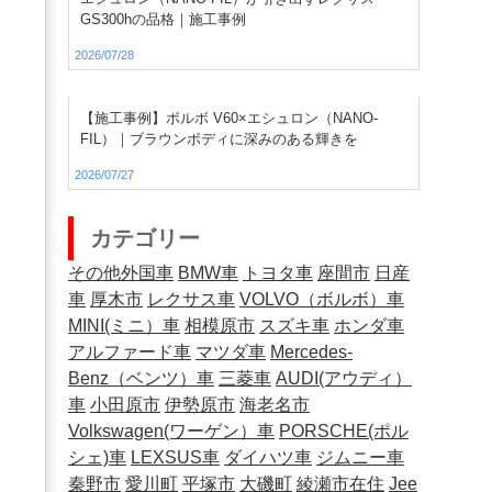
GS300hの品格｜施工事例
2026/07/28
【施工事例】ボルボ V60×エシュロン（NANO-
FIL）｜ブラウンボディに深みのある輝きを
2026/07/27
カテゴリー
その他外国車
BMW車
トヨタ車
座間市
日産
車
厚木市
レクサス車
VOLVO（ボルボ）車
MINI(ミニ）車
相模原市
スズキ車
ホンダ車
アルファード車
マツダ車
Mercedes-
Benz（ベンツ）車
三菱車
AUDI(アウディ）
車
小田原市
伊勢原市
海老名市
Volkswagen(ワーゲン）車
PORSCHE(ポル
シェ)車
LEXSUS車
ダイハツ車
ジムニー車
秦野市
愛川町
平塚市
大磯町
綾瀬市在住
Jee