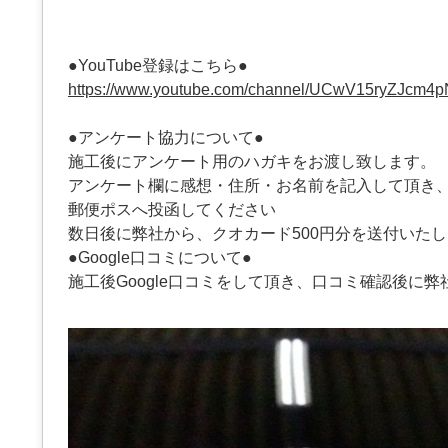
●YouTube登録はこちら●
https://www.youtube.com/channel/UCwV15ryZJcm4
●アンケート協力について●
施工後にアンケート用のハガキをお渡し致します。
アンケート欄に感想・住所・お名前を記入して頂き
郵便ポスへ投函してください
数日後に弊社から、クオカード500円分を送付いた
●Google口コミについて●
施工後Google口コミをして頂き、口コミ確認後に