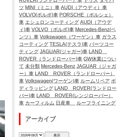
ROVER(ランドローバー）車
ヤリス
ダイハ
ツ
MINI（ミニ）車
AUDI（アウディ）車
VOLVO(ボルボ)車
PORSCHE（ポルシェ）
車
エシュロンコーティング
AUDI（アウデ
ィ)車
VOLVO（ボルボ)車
Mercedes-Benz(ベ
ンツ）車
Volkswagen（ワーゲン）車
ガラス
コーティング
TESLA(テスラ)車
パーツコー
ティング
JAGUAR(ジャガー)車
LAND
ROVER（ランドローバー)車
GW休業につい
て
未分類
Mercedes-Benz
JAGUAR（ジャガ
ー）車
LAND ROVER（ランドローバー）
車
Volkswagen(ワーゲン)車
ルームリペア
ボ
ディラッピング
LAND ROVER(ランドロー
バー)車
LAND ROVER(レンジローバー）
車
カーフィルム
日産車
ルーフライニング
アーカイブ