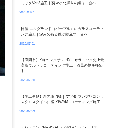
ミックVer.3施工｜爽やかな輝きを纏う一台へ
2026/08/01
日産 エルグランド（パープル）にガラスコーティ
ング施工｜深みのある艶が際立つ一台へ
2026/07/31
【座間市】K様のレクサス NXにセラミック史上最
高峰ウルトラコーティング施工｜漆黒の艶を極め
る
2026/07/30
【施工事例】厚木市 N様｜マツダ フレアワゴン カ
スタムスタイルに極-KIWAMI-コーティング施工
2026/07/29
エシュロン（NANO-FIL）が引き出すレクサス