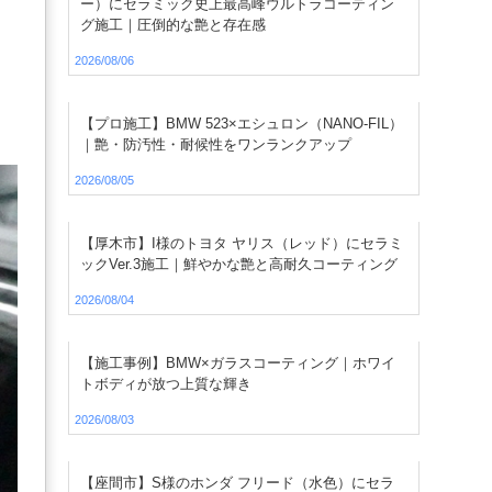
ー）にセラミック史上最高峰ウルトラコーティン
グ施工｜圧倒的な艶と存在感
2026/08/06
【プロ施工】BMW 523×エシュロン（NANO-FIL）
｜艶・防汚性・耐候性をワンランクアップ
2026/08/05
【厚木市】I様のトヨタ ヤリス（レッド）にセラミ
ックVer.3施工｜鮮やかな艶と高耐久コーティング
2026/08/04
【施工事例】BMW×ガラスコーティング｜ホワイ
トボディが放つ上質な輝き
2026/08/03
【座間市】S様のホンダ フリード（水色）にセラ