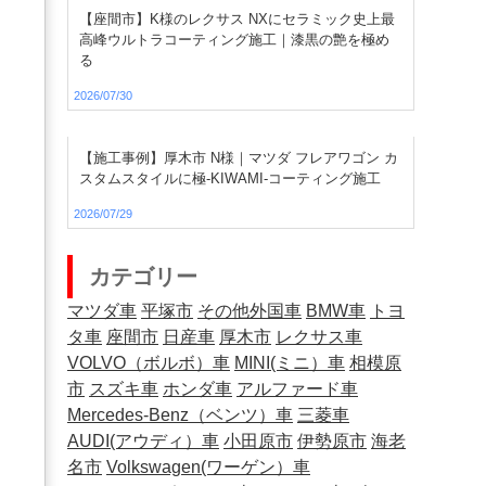
【座間市】K様のレクサス NXにセラミック史上最
高峰ウルトラコーティング施工｜漆黒の艶を極め
る
2026/07/30
【施工事例】厚木市 N様｜マツダ フレアワゴン カ
スタムスタイルに極-KIWAMI-コーティング施工
2026/07/29
カテゴリー
マツダ車
平塚市
その他外国車
BMW車
トヨ
タ車
座間市
日産車
厚木市
レクサス車
VOLVO（ボルボ）車
MINI(ミニ）車
相模原
市
スズキ車
ホンダ車
アルファード車
Mercedes-Benz（ベンツ）車
三菱車
AUDI(アウディ）車
小田原市
伊勢原市
海老
名市
Volkswagen(ワーゲン）車