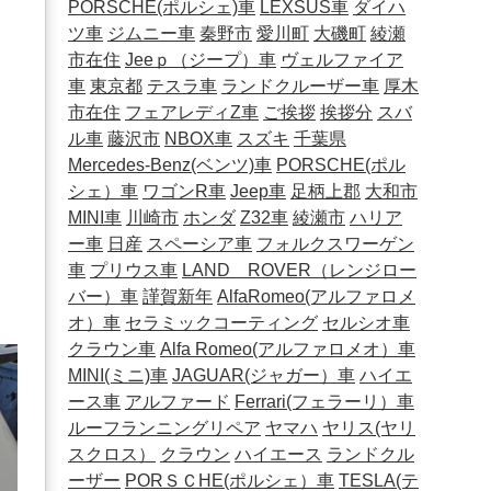
PORSCHE(ポルシェ)車
LEXSUS車
ダイハ
ツ車
ジムニー車
秦野市
愛川町
大磯町
綾瀬
市在住
Jeeｐ（ジープ）車
ヴェルファイア
車
東京都
テスラ車
ランドクルーザー車
厚木
市在住
フェアレディZ車
ご挨拶
挨拶分
スバ
ル車
藤沢市
NBOX車
スズキ
千葉県
Mercedes-Benz(ベンツ)車
PORSCHE(ポル
シェ）車
ワゴンR車
Jeep車
足柄上郡
大和市
MINI車
川崎市
ホンダ
Z32車
綾瀬市
ハリア
ー車
日産
スペーシア車
フォルクスワーゲン
車
プリウス車
LAND ROVER（レンジロー
バー）車
謹賀新年
AlfaRomeo(アルファロメ
オ）車
セラミックコーティング
セルシオ車
クラウン車
Alfa Romeo(アルファロメオ）車
MINI(ミニ)車
JAGUAR(ジャガー）車
ハイエ
ース車
アルファード
Ferrari(フェラーリ）車
ルーフランニングリペア
ヤマハ
ヤリス(ヤリ
スクロス）
クラウン
ハイエース
ランドクル
ーザー
PORＳＣHE(ポルシェ）車
TESLA(テ