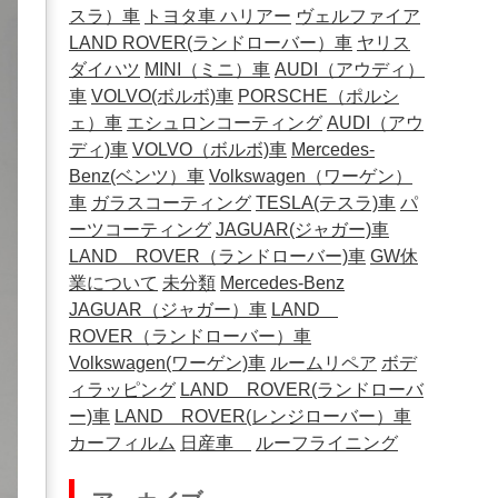
スラ）車
トヨタ車
ハリアー
ヴェルファイア
LAND ROVER(ランドローバー）車
ヤリス
ダイハツ
MINI（ミニ）車
AUDI（アウディ）
車
VOLVO(ボルボ)車
PORSCHE（ポルシ
ェ）車
エシュロンコーティング
AUDI（アウ
ディ)車
VOLVO（ボルボ)車
Mercedes-
Benz(ベンツ）車
Volkswagen（ワーゲン）
車
ガラスコーティング
TESLA(テスラ)車
パ
ーツコーティング
JAGUAR(ジャガー)車
LAND ROVER（ランドローバー)車
GW休
業について
未分類
Mercedes-Benz
JAGUAR（ジャガー）車
LAND
ROVER（ランドローバー）車
Volkswagen(ワーゲン)車
ルームリペア
ボデ
ィラッピング
LAND ROVER(ランドローバ
ー)車
LAND ROVER(レンジローバー）車
カーフィルム
日産車
ルーフライニング