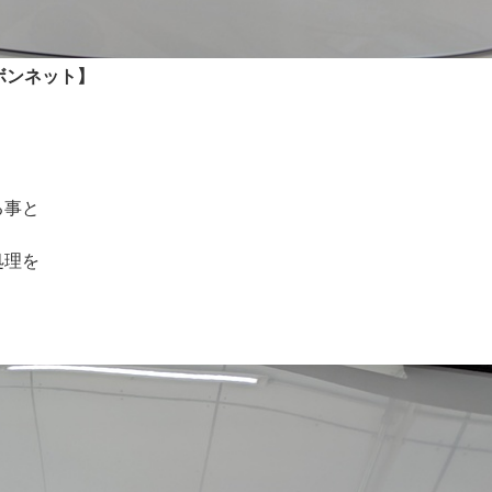
ボンネット】
る事と
処理を