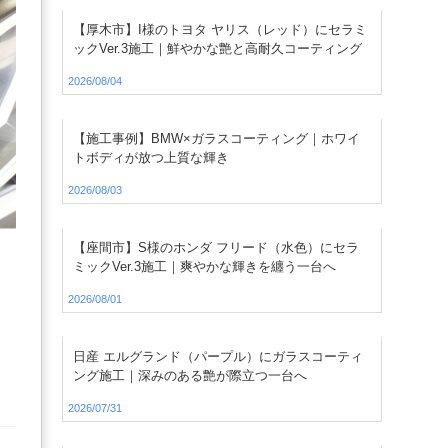
【厚木市】I様のトヨタ ヤリス（レッド）にセラミ
ックVer.3施工｜鮮やかな艶と高耐久コーティング
2026/08/04
【施工事例】BMW×ガラスコーティング｜ホワイ
トボディが放つ上質な輝き
2026/08/03
【座間市】S様のホンダ フリード（水色）にセラ
ミックVer.3施工｜爽やかな輝きを纏う一台へ
2026/08/01
日産 エルグランド（パープル）にガラスコーティ
ング施工｜深みのある艶が際立つ一台へ
2026/07/31