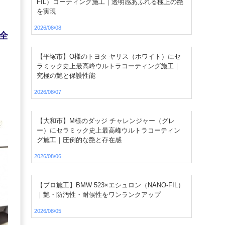
FIL）コーティング施工｜透明感あふれる極上の艶
を実現
2026/08/08
全
【平塚市】O様のトヨタ ヤリス（ホワイト）にセ
ラミック史上最高峰ウルトラコーティング施工｜
究極の艶と保護性能
2026/08/07
【大和市】M様のダッジ チャレンジャー（グレ
ー）にセラミック史上最高峰ウルトラコーティン
グ施工｜圧倒的な艶と存在感
2026/08/06
【プロ施工】BMW 523×エシュロン（NANO-FIL）
｜艶・防汚性・耐候性をワンランクアップ
2026/08/05