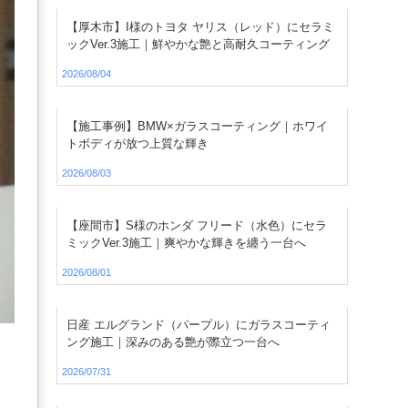
【厚木市】I様のトヨタ ヤリス（レッド）にセラミ
ックVer.3施工｜鮮やかな艶と高耐久コーティング
2026/08/04
【施工事例】BMW×ガラスコーティング｜ホワイ
トボディが放つ上質な輝き
2026/08/03
【座間市】S様のホンダ フリード（水色）にセラ
ミックVer.3施工｜爽やかな輝きを纏う一台へ
2026/08/01
日産 エルグランド（パープル）にガラスコーティ
ング施工｜深みのある艶が際立つ一台へ
2026/07/31