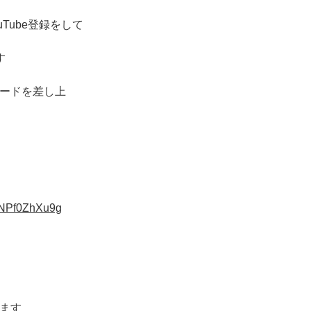
Tube登録をして
す
カードを差し上
pNPf0ZhXu9g
、
します