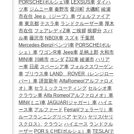
PORSCHE(ポルシェ)車
LEXSUS車
ダイハ
ツ車
ジムニー車
秦野市
愛川町
大磯町
綾瀬
市在住
Jeeｐ（ジープ）車
ヴェルファイア
車
東京都
テスラ車
ランドクルーザー車
厚木
市在住
フェアレディZ車
ご挨拶
挨拶分
スバ
ル車
藤沢市
NBOX車
スズキ
千葉県
Mercedes-Benz(ベンツ)車
PORSCHE(ポル
シェ）車
ワゴンR車
Jeep車
足柄上郡
大和市
MINI車
川崎市
ホンダ
Z32車
綾瀬市
ハリア
ー車
日産
スペーシア車
フォルクスワーゲン
車
プリウス車
LAND ROVER（レンジロー
バー）車
謹賀新年
AlfaRomeo(アルファロメ
オ）車
セラミックコーティング
セルシオ車
クラウン車
Alfa Romeo(アルファロメオ）車
MINI(ミニ)車
JAGUAR(ジャガー）車
ハイエ
ース車
アルファード
Ferrari(フェラーリ）車
ルーフランニングリペア
ヤマハ
ヤリス(ヤリ
スクロス）
クラウン
ハイエース
ランドクル
ーザー
PORＳＣHE(ポルシェ）車
TESLA(テ