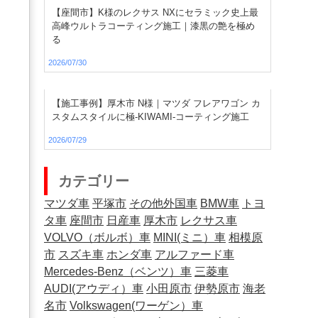
【座間市】K様のレクサス NXにセラミック史上最
高峰ウルトラコーティング施工｜漆黒の艶を極め
る
2026/07/30
【施工事例】厚木市 N様｜マツダ フレアワゴン カ
スタムスタイルに極-KIWAMI-コーティング施工
2026/07/29
カテゴリー
マツダ車
平塚市
その他外国車
BMW車
トヨ
タ車
座間市
日産車
厚木市
レクサス車
VOLVO（ボルボ）車
MINI(ミニ）車
相模原
市
スズキ車
ホンダ車
アルファード車
Mercedes-Benz（ベンツ）車
三菱車
AUDI(アウディ）車
小田原市
伊勢原市
海老
名市
Volkswagen(ワーゲン）車