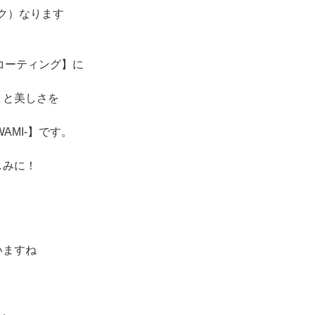
ック）なります
-コーティング】に
りと美しさを
AMI-】です。
しみに！
いますね