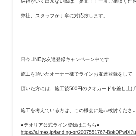
納得がいく出来ない際は、是非！！一度ご相談くだ
弊社、スタッフが丁寧に対応致します。
只今LINEお友達登録キャンペーン中です
施工を頂いたオーナー様でラインお友達登録をして
頂いた方には、施工後500円のクオカードを差し上
施工を考えている方は、この機会に是非検討くださ
●テオリア公式ライン登録はこちら●
https://s.lmes.jp/landing-qr/2007551767-BpkQPwlX