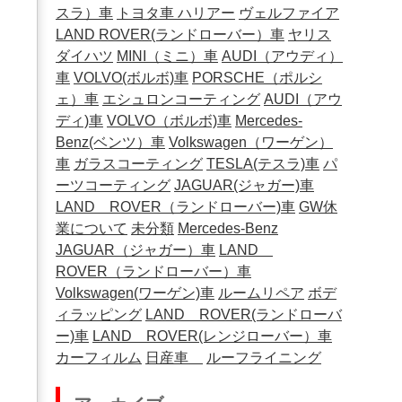
スラ）車
トヨタ車
ハリアー
ヴェルファイア
LAND ROVER(ランドローバー）車
ヤリス
ダイハツ
MINI（ミニ）車
AUDI（アウディ）
車
VOLVO(ボルボ)車
PORSCHE（ポルシ
ェ）車
エシュロンコーティング
AUDI（アウ
ディ)車
VOLVO（ボルボ)車
Mercedes-
Benz(ベンツ）車
Volkswagen（ワーゲン）
車
ガラスコーティング
TESLA(テスラ)車
パ
ーツコーティング
JAGUAR(ジャガー)車
LAND ROVER（ランドローバー)車
GW休
業について
未分類
Mercedes-Benz
JAGUAR（ジャガー）車
LAND
ROVER（ランドローバー）車
Volkswagen(ワーゲン)車
ルームリペア
ボデ
ィラッピング
LAND ROVER(ランドローバ
ー)車
LAND ROVER(レンジローバー）車
カーフィルム
日産車
ルーフライニング