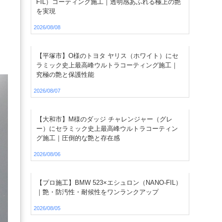
FIL）コーティング施工｜透明感あふれる極上の艶
を実現
2026/08/08
【平塚市】O様のトヨタ ヤリス（ホワイト）にセ
ラミック史上最高峰ウルトラコーティング施工｜
究極の艶と保護性能
2026/08/07
【大和市】M様のダッジ チャレンジャー（グレ
ー）にセラミック史上最高峰ウルトラコーティン
グ施工｜圧倒的な艶と存在感
2026/08/06
【プロ施工】BMW 523×エシュロン（NANO-FIL）
｜艶・防汚性・耐候性をワンランクアップ
2026/08/05