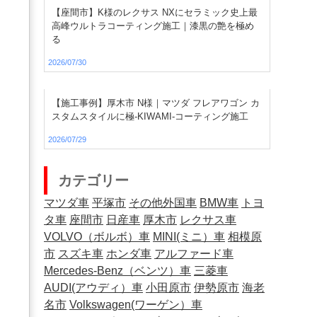
【座間市】K様のレクサス NXにセラミック史上最
高峰ウルトラコーティング施工｜漆黒の艶を極め
る
2026/07/30
【施工事例】厚木市 N様｜マツダ フレアワゴン カ
スタムスタイルに極-KIWAMI-コーティング施工
2026/07/29
カテゴリー
マツダ車
平塚市
その他外国車
BMW車
トヨ
タ車
座間市
日産車
厚木市
レクサス車
VOLVO（ボルボ）車
MINI(ミニ）車
相模原
市
スズキ車
ホンダ車
アルファード車
Mercedes-Benz（ベンツ）車
三菱車
AUDI(アウディ）車
小田原市
伊勢原市
海老
名市
Volkswagen(ワーゲン）車