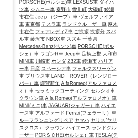
PORSCHE(ポルシェ)車
LEXSUS車
ダイハ
ツ車
ジムニー車
秦野市
愛川町
大磯町
綾瀬
市在住
Jeeｐ（ジープ）車
ヴェルファイア
車
東京都
テスラ車
ランドクルーザー車
厚木
市在住
フェアレディZ車
ご挨拶
挨拶分
スバ
ル車
藤沢市
NBOX車
スズキ
千葉県
Mercedes-Benz(ベンツ)車
PORSCHE(ポル
シェ）車
ワゴンR車
Jeep車
足柄上郡
大和市
MINI車
川崎市
ホンダ
Z32車
綾瀬市
ハリア
ー車
日産
スペーシア車
フォルクスワーゲン
車
プリウス車
LAND ROVER（レンジロー
バー）車
謹賀新年
AlfaRomeo(アルファロメ
オ）車
セラミックコーティング
セルシオ車
クラウン車
Alfa Romeo(アルファロメオ）車
MINI(ミニ)車
JAGUAR(ジャガー）車
ハイエ
ース車
アルファード
Ferrari(フェラーリ）車
ルーフランニングリペア
ヤマハ
ヤリス(ヤリ
スクロス）
クラウン
ハイエース
ランドクル
ーザー
PORＳＣHE(ポルシェ）車
TESLA(テ