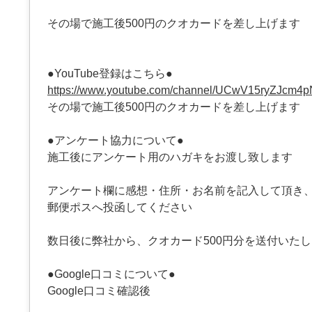
その場で施工後500円のクオカードを差し上げます
●YouTube登録はこちら●
https://www.youtube.com/channel/UCwV15ryZJcm4
その場で施工後500円のクオカードを差し上げます
●アンケート協力について●
施工後にアンケート用のハガキをお渡し致します
アンケート欄に感想・住所・お名前を記入して頂き
郵便ポスへ投函してください
数日後に弊社から、クオカード500円分を送付いた
●Google口コミについて●
Google口コミ確認後