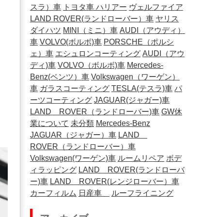
スラ）車
トヨタ車
ハリアー
ヴェルファイア
LAND ROVER(ランドローバー）車
ヤリス
ダイハツ
MINI（ミニ）車
AUDI（アウディ）
車
VOLVO(ボルボ)車
PORSCHE（ポルシ
ェ）車
エシュロンコーティング
AUDI（アウ
ディ)車
VOLVO（ボルボ)車
Mercedes-
Benz(ベンツ）車
Volkswagen（ワーゲン）
車
ガラスコーティング
TESLA(テスラ)車
パ
ーツコーティング
JAGUAR(ジャガー)車
LAND ROVER（ランドローバー)車
GW休
業について
未分類
Mercedes-Benz
JAGUAR（ジャガー）車
LAND
ROVER（ランドローバー）車
Volkswagen(ワーゲン)車
ルームリペア
ボデ
ィラッピング
LAND ROVER(ランドローバ
ー)車
LAND ROVER(レンジローバー）車
カーフィルム
日産車
ルーフライニング