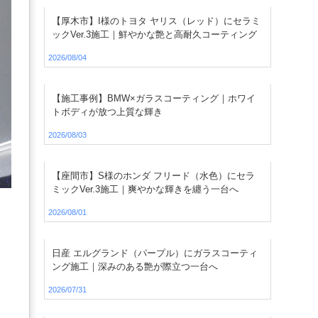
【厚木市】I様のトヨタ ヤリス（レッド）にセラミ
ックVer.3施工｜鮮やかな艶と高耐久コーティング
2026/08/04
【施工事例】BMW×ガラスコーティング｜ホワイ
トボディが放つ上質な輝き
2026/08/03
【座間市】S様のホンダ フリード（水色）にセラ
ミックVer.3施工｜爽やかな輝きを纏う一台へ
2026/08/01
日産 エルグランド（パープル）にガラスコーティ
ング施工｜深みのある艶が際立つ一台へ
2026/07/31