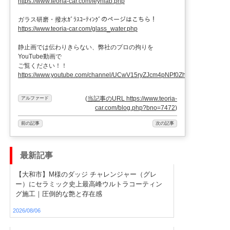
https://www.teoria-car.com/feynlab.php
ガラス研磨・撥水ｶﾞﾗｽｺｰﾃｨﾝｸﾞのページはこちら！
https://www.teoria-car.com/glass_water.php
静止画では伝わりきらない、弊社のプロの拘りを
YouTube動画で
ご覧ください！！
https://www.youtube.com/channel/UCwV15ryZJcm4pNPf0ZhXu9g
(
当記事のURL https://www.teoria-
アルファード
car.com/blog.php?bno=7472
)
前の記事
次の記事
最新記事
【大和市】M様のダッジ チャレンジャー（グレ
ー）にセラミック史上最高峰ウルトラコーティン
グ施工｜圧倒的な艶と存在感
2026/08/06