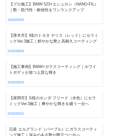
【プロ施工】BMW 523×エシュロン（NANO-FIL）
｜艶・防汚性・耐候性をワンランクアップ
2026/08/05
【厚木市】I様のトヨタ ヤリス（レッド）にセラミ
ックVer.3施工｜鮮やかな艶と高耐久コーティング
2026/08/04
【施工事例】BMW×ガラスコーティング｜ホワイ
トボディが放つ上質な輝き
2026/08/03
【座間市】S様のホンダ フリード（水色）にセラ
ミックVer.3施工｜爽やかな輝きを纏う一台へ
2026/08/01
日産 エルグランド（パープル）にガラスコーティ
ング施工｜深みのある艶が際立つ一台へ