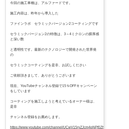
今回の施工車種は、アルファードです。
施工内容は、昨年から導入した
ファインラボ セラミックバージョン2コーティングです
セラミックバージョン2の特徴は、3～4ミクロンの膜厚感
と深い艶
と透明性です。最新のテクノロジーで開発された世界発
の
セラミックコーティングを是非、お試しください
ご依頼頂きまして、ありがとうございます
現在、YouTubeチャンネル登録で15％OFFキャンペーン
をしています
コーティングを施工しようと考えているオーナー様は、
是非
チャンネル登録をお薦めします。
https://www.youtube.com/channel/UCwV15ryZJcm4pNPf0ZhXu9g