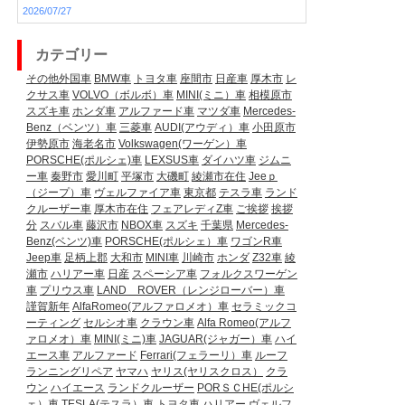
2026/07/27
カテゴリー
その他外国車
BMW車
トヨタ車
座間市
日産車
厚木市
レ
クサス車
VOLVO（ボルボ）車
MINI(ミニ）車
相模原市
スズキ車
ホンダ車
アルファード車
マツダ車
Mercedes-
Benz（ベンツ）車
三菱車
AUDI(アウディ）車
小田原市
伊勢原市
海老名市
Volkswagen(ワーゲン）車
PORSCHE(ポルシェ)車
LEXSUS車
ダイハツ車
ジムニ
ー車
秦野市
愛川町
平塚市
大磯町
綾瀬市在住
Jeeｐ
（ジープ）車
ヴェルファイア車
東京都
テスラ車
ランド
クルーザー車
厚木市在住
フェアレディZ車
ご挨拶
挨拶
分
スバル車
藤沢市
NBOX車
スズキ
千葉県
Mercedes-
Benz(ベンツ)車
PORSCHE(ポルシェ）車
ワゴンR車
Jeep車
足柄上郡
大和市
MINI車
川崎市
ホンダ
Z32車
綾
瀬市
ハリアー車
日産
スペーシア車
フォルクスワーゲン
車
プリウス車
LAND ROVER（レンジローバー）車
謹賀新年
AlfaRomeo(アルファロメオ）車
セラミックコ
ーティング
セルシオ車
クラウン車
Alfa Romeo(アルフ
ァロメオ）車
MINI(ミニ)車
JAGUAR(ジャガー）車
ハイ
エース車
アルファード
Ferrari(フェラーリ）車
ルーフ
ランニングリペア
ヤマハ
ヤリス(ヤリスクロス）
クラ
ウン
ハイエース
ランドクルーザー
PORＳＣHE(ポルシ
ェ）車
TESLA(テスラ）車
トヨタ車
ハリアー
ヴェルフ