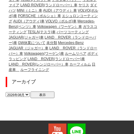
ァイア
LAND ROVER(ランドローバー）車
ヤリス
ダイ
ハツ
MINI（ミニ）車
AUDI（アウディ）車
VOLVO(ボル
ボ)車
PORSCHE（ポルシェ）車
エシュロンコーティン
グ
AUDI（アウディ)車
VOLVO（ボルボ)車
Mercedes-
Benz(ベンツ）車
Volkswagen（ワーゲン）車
ガラスコ
ーティング
TESLA(テスラ)車
パーツコーティング
JAGUAR(ジャガー)車
LAND ROVER（ランドローバ
ー)車
GW休業について
未分類
Mercedes-Benz
JAGUAR（ジャガー）車
LAND ROVER（ランドロー
バー）車
Volkswagen(ワーゲン)車
ルームリペア
ボディ
ラッピング
LAND ROVER(ランドローバー)車
LAND ROVER(レンジローバー）車
カーフィルム
日
産車
ルーフライニング
アーカイブ