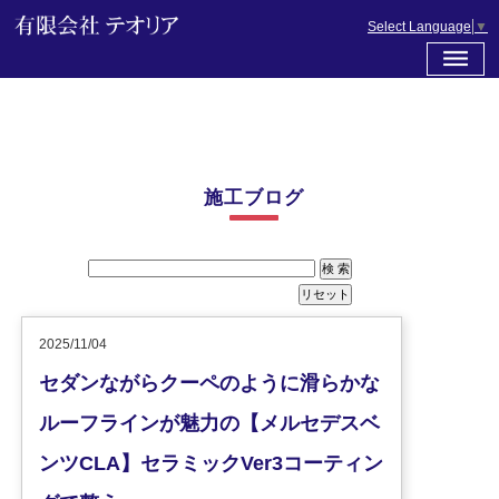
Select Language
▼
施工ブログ
2025/11/04
セダンながらクーペのように滑らかな
ルーフラインが魅力の【メルセデスベ
ンツCLA】セラミックVer3コーティン