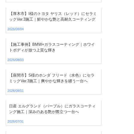
【厚木市】I様のトヨタ ヤリス（レッド）にセラミ
ックVer.3施工｜鮮やかな艶と高耐久コーティング
2026/08/04
【施工事例】BMW×ガラスコーティング｜ホワイ
トボディが放つ上質な輝き
2026/08/03
【座間市】S様のホンダ フリード（水色）にセラ
ミックVer.3施工｜爽やかな輝きを纏う一台へ
2026/08/01
日産 エルグランド（パープル）にガラスコーティ
ング施工｜深みのある艶が際立つ一台へ
2026/07/31