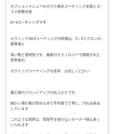
オプションメニューのガラス撥水コーティング全面とガ
ラス研磨全面
ﾎｲｰﾙコーティングです
セラミックVer3コーティングの特徴は、3～4ミクロンの
膜厚感と
深い艶と透明性です。最新のテクノロジーで開発された
世界発の
セラミックコーティングを是非、お試しください
施工後のフロントアップの仕上がりです。
細かい溝の奥の部分も全て手作業で丁寧に、汚れを除去
しています
このような箇所は、普段手を掛けないオーナー様も多く
いられます