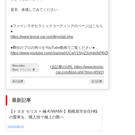
是非、体感してみてください
●ファインラボセラミックコーティングのページはこちら
●
https://www.teoria-car.com/feynlab.php
●弊社のプロの拘りをYouTube動画でご覧ください●
https://www.youtube.com/channel/UCwV15ryZJcm4pNPf0ZhXu9g
Mercedes-
(
当記事のURL https://www.teoria-
Benz（ベンツ）車
car.com/blog.php?bno=8592
)
前の記事
次の記事
最新記事
【トヨタ セリカ × 極-KIWAMI-】相模原市在住H様
の愛車を、職人技で極上の艶へ
2026/08/10