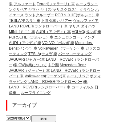
車
アルファード
Ferrari(フェラーリ）車
ルーフランニ
ングリペア
ヤマハ
ヤリス(ヤリスクロス）
クラウン
ハ
イエース
ランドクルーザー
PORＳＣHE(ポルシェ）車
TESLA(テスラ）車
トヨタ車
ハリアー
ヴェルファイア
LAND ROVER(ランドローバー）車
ヤリス
ダイハツ
MINI（ミニ）車
AUDI（アウディ）車
VOLVO(ボルボ)車
PORSCHE（ポルシェ）車
エシュロンコーティング
AUDI（アウディ)車
VOLVO（ボルボ)車
Mercedes-
Benz(ベンツ）車
Volkswagen（ワーゲン）車
ガラスコ
ーティング
TESLA(テスラ)車
パーツコーティング
JAGUAR(ジャガー)車
LAND ROVER（ランドローバ
ー)車
GW休業について
未分類
Mercedes-Benz
JAGUAR（ジャガー）車
LAND ROVER（ランドロー
バー）車
Volkswagen(ワーゲン)車
ルームリペア
ボディ
ラッピング
LAND ROVER(ランドローバー)車
LAND ROVER(レンジローバー）車
カーフィルム
日
産車
ルーフライニング
アーカイブ