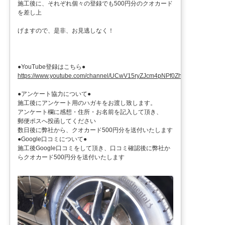
施工後に、それぞれ個々の登録でも500円分のクオカード
を差し上
げますので、是非、お見逃しなく！
●YouTube登録はこちら●
https://www.youtube.com/channel/UCwV15ryZJcm4pNPf0ZhXu9g
●アンケート協力について●
施工後にアンケート用のハガキをお渡し致します。
アンケート欄に感想・住所・お名前を記入して頂き、
郵便ポスへ投函してください
数日後に弊社から、クオカード500円分を送付いたします
●Google口コミについて●
施工後Google口コミをして頂き、口コミ確認後に弊社か
らクオカード500円分を送付いたします