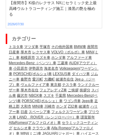
【座間市】K様のレクサス NXにセラミック史上最
高峰ウルトラコーティング施工｜漆黒の艶を極め
る
2026/07/30
カテゴリー
トヨタ車
マツダ車
平塚市
その他外国車
BMW車
座間市
日産車
厚木市
レクサス車
VOLVO（ボルボ）車
MINI(ミ
ニ）車
相模原市
スズキ車
ホンダ車
アルファード車
Mercedes-Benz（ベンツ）車
三菱車
AUDI(アウディ）
車
小田原市
伊勢原市
海老名市
Volkswagen(ワーゲン）
車
PORSCHE(ポルシェ)車
LEXSUS車
ダイハツ車
ジム
ニー車
秦野市
愛川町
大磯町
綾瀬市在住
Jeeｐ（ジー
プ）車
ヴェルファイア車
東京都
テスラ車
ランドクルー
ザー車
厚木市在住
フェアレディZ車
ご挨拶
挨拶分
スバ
ル車
藤沢市
NBOX車
スズキ
千葉県
Mercedes-Benz(ベ
ンツ)車
PORSCHE(ポルシェ）車
ワゴンR車
Jeep車
足
柄上郡
大和市
MINI車
川崎市
ホンダ
Z32車
綾瀬市
ハリ
アー車
日産
スペーシア車
フォルクスワーゲン車
プリウ
ス車
LAND ROVER（レンジローバー）車
謹賀新年
AlfaRomeo(アルファロメオ）車
セラミックコーティン
グ
セルシオ車
クラウン車
Alfa Romeo(アルファロメ
オ）車
MINI(ミニ)車
JAGUAR(ジャガー）車
ハイエース