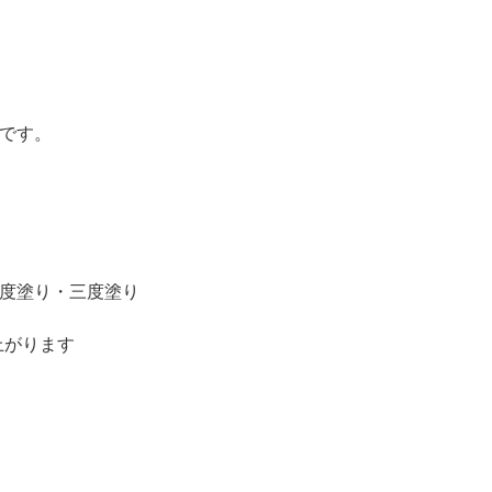
グです。
二度塗り・三度塗り
上がります