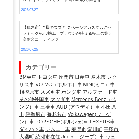
2026/07/27
【厚木市】Y様のスズキ スペーシアカスタムにセ
ラミックVer.3施工｜ブラウンが映える極上の艶と
高耐久コーティング
2026/07/25
カテゴリー
BMW車
トヨタ車
座間市
日産車
厚木市
レク
サス車
VOLVO（ボルボ）車
MINI(ミニ）車
相模原市
スズキ車
ホンダ車
アルファード車
その他外国車
マツダ車
Mercedes-Benz（ベ
ンツ）車
三菱車
AUDI(アウディ）車
小田原
市
伊勢原市
海老名市
Volkswagen(ワーゲ
ン）車
PORSCHE(ポルシェ)車
LEXSUS車
ダイハツ車
ジムニー車
秦野市
愛川町
平塚市
大磯町
綾瀬市在住
Jeeｐ（ジープ）車
ヴェ