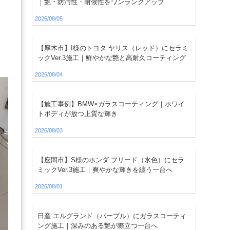
｜艶・防汚性・耐候性をワンランクアップ
2026/08/05
【厚木市】I様のトヨタ ヤリス（レッド）にセラミ
ックVer.3施工｜鮮やかな艶と高耐久コーティング
2026/08/04
【施工事例】BMW×ガラスコーティング｜ホワイ
トボディが放つ上質な輝き
2026/08/03
【座間市】S様のホンダ フリード（水色）にセラ
ミックVer.3施工｜爽やかな輝きを纏う一台へ
2026/08/01
日産 エルグランド（パープル）にガラスコーティ
ング施工｜深みのある艶が際立つ一台へ