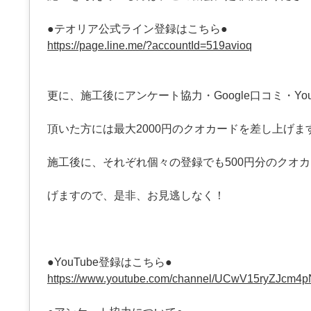
●テオリア公式ライン登録はこちら●
https://page.line.me/?accountId=519avioq
更に、施工後にアンケート協力・Google口コミ・You
頂いた方には最大2000円のクオカードを差し上げま
施工後に、それぞれ個々の登録でも500円分のクオ
げますので、是非、お見逃しなく！
●YouTube登録はこちら●
https://www.youtube.com/channel/UCwV15ryZJcm4