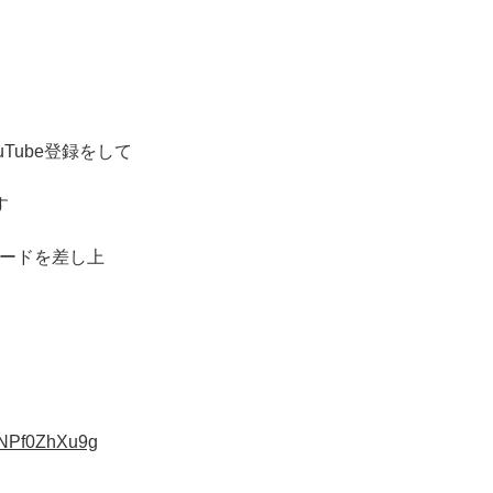
Tube登録をして
す
カードを差し上
pNPf0ZhXu9g