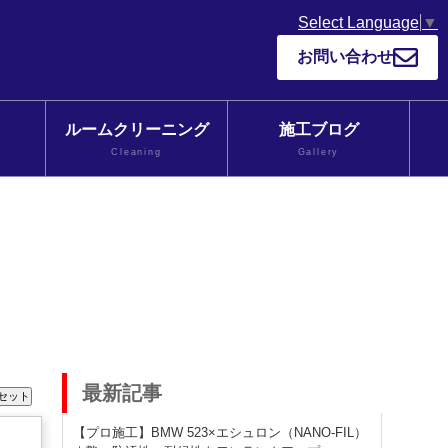
Select Language
▼
お問い合わせ
ルームクリーニング
施工ブログ
Cleaning
Gallery
最新記事
【プロ施工】BMW 523×エシュロン（NANO-FIL）