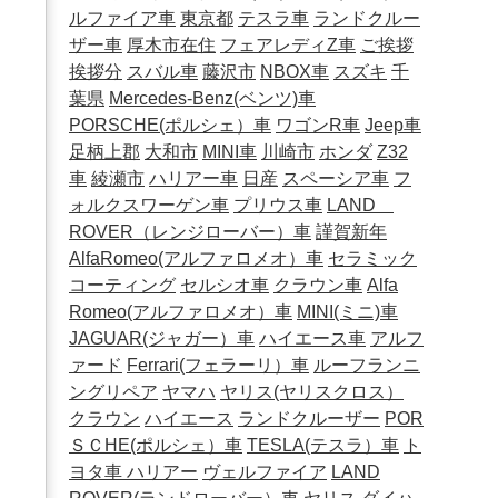
ルファイア車
東京都
テスラ車
ランドクルー
ザー車
厚木市在住
フェアレディZ車
ご挨拶
挨拶分
スバル車
藤沢市
NBOX車
スズキ
千
葉県
Mercedes-Benz(ベンツ)車
PORSCHE(ポルシェ）車
ワゴンR車
Jeep車
足柄上郡
大和市
MINI車
川崎市
ホンダ
Z32
車
綾瀬市
ハリアー車
日産
スペーシア車
フ
ォルクスワーゲン車
プリウス車
LAND
ROVER（レンジローバー）車
謹賀新年
AlfaRomeo(アルファロメオ）車
セラミック
コーティング
セルシオ車
クラウン車
Alfa
Romeo(アルファロメオ）車
MINI(ミニ)車
JAGUAR(ジャガー）車
ハイエース車
アルフ
ァード
Ferrari(フェラーリ）車
ルーフランニ
ングリペア
ヤマハ
ヤリス(ヤリスクロス）
クラウン
ハイエース
ランドクルーザー
POR
ＳＣHE(ポルシェ）車
TESLA(テスラ）車
ト
ヨタ車
ハリアー
ヴェルファイア
LAND