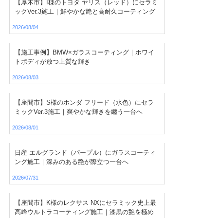
【厚木市】I様のトヨタ ヤリス（レッド）にセラミ
ックVer.3施工｜鮮やかな艶と高耐久コーティング
2026/08/04
【施工事例】BMW×ガラスコーティング｜ホワイ
トボディが放つ上質な輝き
2026/08/03
【座間市】S様のホンダ フリード（水色）にセラ
ミックVer.3施工｜爽やかな輝きを纏う一台へ
2026/08/01
日産 エルグランド（パープル）にガラスコーティ
ング施工｜深みのある艶が際立つ一台へ
2026/07/31
【座間市】K様のレクサス NXにセラミック史上最
高峰ウルトラコーティング施工｜漆黒の艶を極め