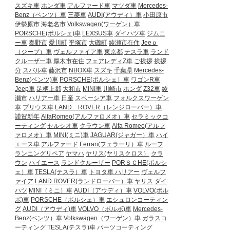
スズキ車
ホンダ車
アルファード車
マツダ車
Mercedes-
Benz（ベンツ）車
三菱車
AUDI(アウディ）車
小田原市
伊勢原市
海老名市
Volkswagen(ワーゲン）車
PORSCHE(ポルシェ)車
LEXSUS車
ダイハツ車
ジムニ
ー車
秦野市
愛川町
平塚市
大磯町
綾瀬市在住
Jeeｐ
（ジープ）車
ヴェルファイア車
東京都
テスラ車
ランド
クルーザー車
厚木市在住
フェアレディZ車
ご挨拶
挨拶
分
スバル車
藤沢市
NBOX車
スズキ
千葉県
Mercedes-
Benz(ベンツ)車
PORSCHE(ポルシェ）車
ワゴンR車
Jeep車
足柄上郡
大和市
MINI車
川崎市
ホンダ
Z32車
綾
瀬市
ハリアー車
日産
スペーシア車
フォルクスワーゲン
車
プリウス車
LAND ROVER（レンジローバー）車
謹賀新年
AlfaRomeo(アルファロメオ）車
セラミックコ
ーティング
セルシオ車
クラウン車
Alfa Romeo(アルフ
ァロメオ）車
MINI(ミニ)車
JAGUAR(ジャガー）車
ハイ
エース車
アルファード
Ferrari(フェラーリ）車
ルーフ
ランニングリペア
ヤマハ
ヤリス(ヤリスクロス）
クラ
ウン
ハイエース
ランドクルーザー
PORＳＣHE(ポルシ
ェ）車
TESLA(テスラ）車
トヨタ車
ハリアー
ヴェルフ
ァイア
LAND ROVER(ランドローバー）車
ヤリス
ダイ
ハツ
MINI（ミニ）車
AUDI（アウディ）車
VOLVO(ボル
ボ)車
PORSCHE（ポルシェ）車
エシュロンコーティン
グ
AUDI（アウディ)車
VOLVO（ボルボ)車
Mercedes-
Benz(ベンツ）車
Volkswagen（ワーゲン）車
ガラスコ
ーティング
TESLA(テスラ)車
パーツコーティング