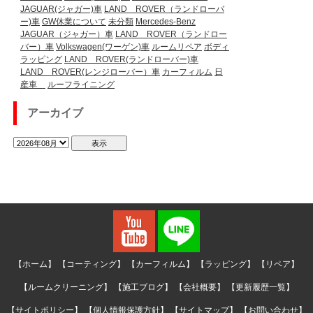
JAGUAR(ジャガー)車
LAND ROVER（ランドローバ
ー)車
GW休業について
未分類
Mercedes-Benz
JAGUAR（ジャガー）車
LAND ROVER（ランドロー
バー）車
Volkswagen(ワーゲン)車
ルームリペア
ボディ
ラッピング
LAND ROVER(ランドローバー)車
LAND ROVER(レンジローバー）車
カーフィルム
日
産車
ルーフライニング
アーカイブ
【ホーム】
【コーティング】
【カーフィルム】
【ラッピング】
【リペア】
【ルームクリーニング】
【施工ブログ】
【会社概要】
【更新履歴一覧】
【サイトポリシー】
【個人情報保護方針】
【サイトマップ】
【お問い合わせ】