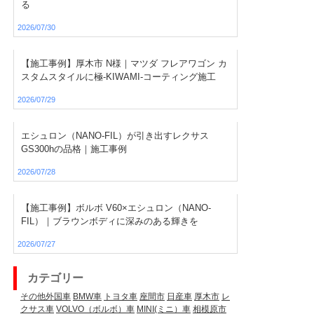
る
2026/07/30
【施工事例】厚木市 N様｜マツダ フレアワゴン カ
スタムスタイルに極-KIWAMI-コーティング施工
2026/07/29
エシュロン（NANO-FIL）が引き出すレクサス
GS300hの品格｜施工事例
2026/07/28
【施工事例】ボルボ V60×エシュロン（NANO-
FIL）｜ブラウンボディに深みのある輝きを
2026/07/27
カテゴリー
その他外国車
BMW車
トヨタ車
座間市
日産車
厚木市
レ
クサス車
VOLVO（ボルボ）車
MINI(ミニ）車
相模原市