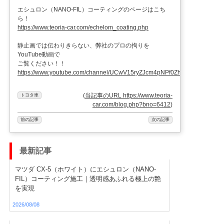
エシュロン（NANO-FIL）コーティングのページはこち
ら！
https://www.teoria-car.com/echelom_coating.php
静止画では伝わりきらない、弊社のプロの拘りを
YouTube動画で
ご覧ください！！
https://www.youtube.com/channel/UCwV15ryZJcm4pNPf0ZhXu9g
(
当記事のURL https://www.teoria-
トヨタ車
car.com/blog.php?bno=6412
)
前の記事
次の記事
最新記事
マツダ CX-5（ホワイト）にエシュロン（NANO-
FIL）コーティング施工｜透明感あふれる極上の艶
を実現
2026/08/08