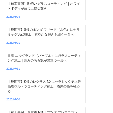
【施工事例】BMW×ガラスコーティング｜ホワイ
トボディが放つ上質な輝き
2026/08/03
【座間市】S様のホンダ フリード（水色）にセラ
ミックVer.3施工｜爽やかな輝きを纏う一台へ
2026/08/01
日産 エルグランド（パープル）にガラスコーティ
ング施工｜深みのある艶が際立つ一台へ
2026/07/31
【座間市】K様のレクサス NXにセラミック史上最
高峰ウルトラコーティング施工｜漆黒の艶を極め
る
2026/07/30
【施工事例】厚木市 N様｜マツダ フレアワゴン カ