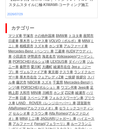
スタムスタイルに極-KIWAMI-コーティング施工
2026/07/29
カテゴリー
マツダ車
平塚市
その他外国車
BMW車
トヨタ車
座間市
日産車
厚木市
レクサス車
VOLVO（ボルボ）車
MINI(ミ
ニ）車
相模原市
スズキ車
ホンダ車
アルファード車
Mercedes-Benz（ベンツ）車
三菱車
AUDI(アウディ）
車
小田原市
伊勢原市
海老名市
Volkswagen(ワーゲン）
車
PORSCHE(ポルシェ)車
LEXSUS車
ダイハツ車
ジム
ニー車
秦野市
愛川町
大磯町
綾瀬市在住
Jeeｐ（ジー
プ）車
ヴェルファイア車
東京都
テスラ車
ランドクルー
ザー車
厚木市在住
フェアレディZ車
ご挨拶
挨拶分
スバ
ル車
藤沢市
NBOX車
スズキ
千葉県
Mercedes-Benz(ベ
ンツ)車
PORSCHE(ポルシェ）車
ワゴンR車
Jeep車
足
柄上郡
大和市
MINI車
川崎市
ホンダ
Z32車
綾瀬市
ハリ
アー車
日産
スペーシア車
フォルクスワーゲン車
プリウ
ス車
LAND ROVER（レンジローバー）車
謹賀新年
AlfaRomeo(アルファロメオ）車
セラミックコーティン
グ
セルシオ車
クラウン車
Alfa Romeo(アルファロメ
オ）車
MINI(ミニ)車
JAGUAR(ジャガー）車
ハイエース
車
アルファード
Ferrari(フェラーリ）車
ルーフランニ
ングリペア
ヤマハ
ヤリス(ヤリスクロス）
クラウン
ハ