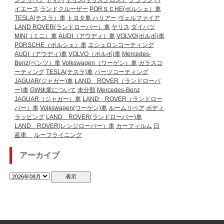
イエース
ランドクルーザー
PORＳＣHE(ポルシェ）車
TESLA(テスラ）車
トヨタ車
ハリアー
ヴェルファイア
LAND ROVER(ランドローバー）車
ヤリス
ダイハツ
MINI（ミニ）車
AUDI（アウディ）車
VOLVO(ボルボ)車
PORSCHE（ポルシェ）車
エシュロンコーティング
AUDI（アウディ)車
VOLVO（ボルボ)車
Mercedes-
Benz(ベンツ）車
Volkswagen（ワーゲン）車
ガラスコ
ーティング
TESLA(テスラ)車
パーツコーティング
JAGUAR(ジャガー)車
LAND ROVER（ランドローバ
ー)車
GW休業について
未分類
Mercedes-Benz
JAGUAR（ジャガー）車
LAND ROVER（ランドロー
バー）車
Volkswagen(ワーゲン)車
ルームリペア
ボディ
ラッピング
LAND ROVER(ランドローバー)車
LAND ROVER(レンジローバー）車
カーフィルム
日
産車
ルーフライニング
アーカイブ