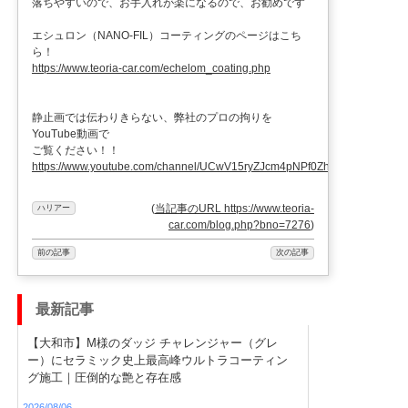
落ちやすいので、お手入れが楽になるので、お勧めです
エシュロン（NANO-FIL）コーティングのページはこち
ら！
https://www.teoria-car.com/echelom_coating.php
静止画では伝わりきらない、弊社のプロの拘りを
YouTube動画で
ご覧ください！！
https://www.youtube.com/channel/UCwV15ryZJcm4pNPf0ZhXu9g
(
当記事のURL https://www.teoria-
ハリアー
car.com/blog.php?bno=7276
)
前の記事
次の記事
最新記事
【大和市】M様のダッジ チャレンジャー（グレ
ー）にセラミック史上最高峰ウルトラコーティン
グ施工｜圧倒的な艶と存在感
2026/08/06