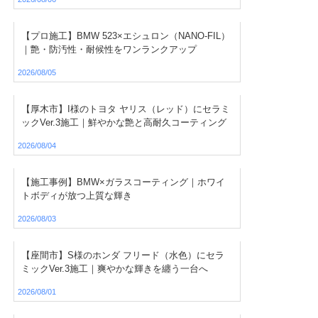
【プロ施工】BMW 523×エシュロン（NANO-FIL）
｜艶・防汚性・耐候性をワンランクアップ
2026/08/05
【厚木市】I様のトヨタ ヤリス（レッド）にセラミ
ックVer.3施工｜鮮やかな艶と高耐久コーティング
2026/08/04
【施工事例】BMW×ガラスコーティング｜ホワイ
トボディが放つ上質な輝き
2026/08/03
【座間市】S様のホンダ フリード（水色）にセラ
ミックVer.3施工｜爽やかな輝きを纏う一台へ
2026/08/01