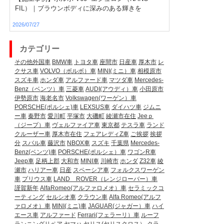
FIL）｜ブラウンボディに深みのある輝きを
2026/07/27
カテゴリー
その他外国車
BMW車
トヨタ車
座間市
日産車
厚木市
レ
クサス車
VOLVO（ボルボ）車
MINI(ミニ）車
相模原市
スズキ車
ホンダ車
アルファード車
マツダ車
Mercedes-
Benz（ベンツ）車
三菱車
AUDI(アウディ）車
小田原市
伊勢原市
海老名市
Volkswagen(ワーゲン）車
PORSCHE(ポルシェ)車
LEXSUS車
ダイハツ車
ジムニ
ー車
秦野市
愛川町
平塚市
大磯町
綾瀬市在住
Jeeｐ
（ジープ）車
ヴェルファイア車
東京都
テスラ車
ランド
クルーザー車
厚木市在住
フェアレディZ車
ご挨拶
挨拶
分
スバル車
藤沢市
NBOX車
スズキ
千葉県
Mercedes-
Benz(ベンツ)車
PORSCHE(ポルシェ）車
ワゴンR車
Jeep車
足柄上郡
大和市
MINI車
川崎市
ホンダ
Z32車
綾
瀬市
ハリアー車
日産
スペーシア車
フォルクスワーゲン
車
プリウス車
LAND ROVER（レンジローバー）車
謹賀新年
AlfaRomeo(アルファロメオ）車
セラミックコ
ーティング
セルシオ車
クラウン車
Alfa Romeo(アルフ
ァロメオ）車
MINI(ミニ)車
JAGUAR(ジャガー）車
ハイ
エース車
アルファード
Ferrari(フェラーリ）車
ルーフ