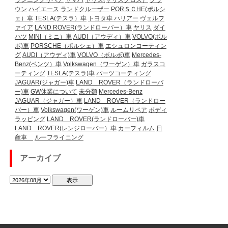
ランニングリペア
ヤマハ
ヤリス(ヤリスクロス）
クラ
ウン
ハイエース
ランドクルーザー
PORＳＣHE(ポルシ
ェ）車
TESLA(テスラ）車
トヨタ車
ハリアー
ヴェルフ
ァイア
LAND ROVER(ランドローバー）車
ヤリス
ダイ
ハツ
MINI（ミニ）車
AUDI（アウディ）車
VOLVO(ボル
ボ)車
PORSCHE（ポルシェ）車
エシュロンコーティン
グ
AUDI（アウディ)車
VOLVO（ボルボ)車
Mercedes-
Benz(ベンツ）車
Volkswagen（ワーゲン）車
ガラスコ
ーティング
TESLA(テスラ)車
パーツコーティング
JAGUAR(ジャガー)車
LAND ROVER（ランドローバ
ー)車
GW休業について
未分類
Mercedes-Benz
JAGUAR（ジャガー）車
LAND ROVER（ランドロー
バー）車
Volkswagen(ワーゲン)車
ルームリペア
ボディ
ラッピング
LAND ROVER(ランドローバー)車
LAND ROVER(レンジローバー）車
カーフィルム
日
産車
ルーフライニング
アーカイブ