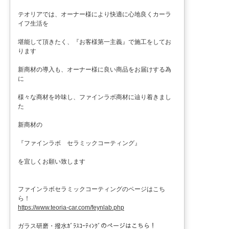
テオリアでは、オーナー様により快適に心地良くカーラ
イフ生活を
堪能して頂きたく、『お客様第一主義』で施工をしてお
ります
新商材の導入も、オーナー様に良い商品をお届けする為
に
様々な商材を吟味し、ファインラボ商材に辿り着きまし
た
新商材の
『ファインラボ セラミックコーティング』
を宜しくお願い致します
ファインラボセラミックコーティングのページはこち
ら！
https://www.teoria-car.com/feynlab.php
ガラス研磨・撥水ｶﾞﾗｽｺｰﾃｨﾝｸﾞのページはこちら！