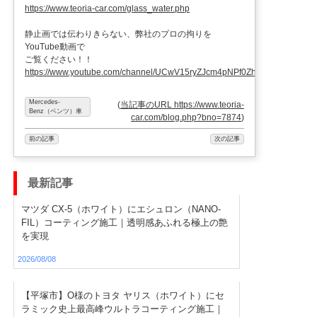
https://www.teoria-car.com/glass_water.php
静止画では伝わりきらない、弊社のプロの拘りを
YouTube動画で
ご覧ください！！
https://www.youtube.com/channel/UCwV15ryZJcm4pNPf0ZhXu9g
Mercedes-
(
当記事のURL https://www.teoria-
Benz（ベンツ）車
car.com/blog.php?bno=7874
)
前の記事
次の記事
最新記事
マツダ CX-5（ホワイト）にエシュロン（NANO-
FIL）コーティング施工｜透明感あふれる極上の艶
を実現
2026/08/08
【平塚市】O様のトヨタ ヤリス（ホワイト）にセ
ラミック史上最高峰ウルトラコーティング施工｜