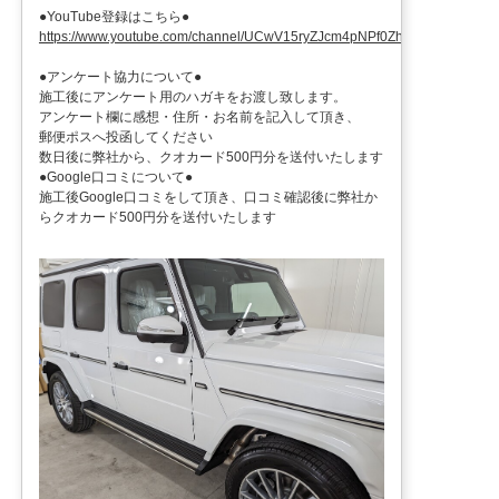
●YouTube登録はこちら●
https://www.youtube.com/channel/UCwV15ryZJcm4pNPf0ZhXu9g
●アンケート協力について●
施工後にアンケート用のハガキをお渡し致します。
アンケート欄に感想・住所・お名前を記入して頂き、
郵便ポスへ投函してください
数日後に弊社から、クオカード500円分を送付いたします
●Google口コミについて●
施工後Google口コミをして頂き、口コミ確認後に弊社か
らクオカード500円分を送付いたします