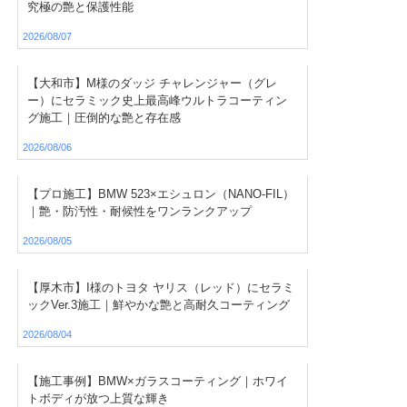
究極の艶と保護性能
2026/08/07
【大和市】M様のダッジ チャレンジャー（グレ
ー）にセラミック史上最高峰ウルトラコーティン
グ施工｜圧倒的な艶と存在感
2026/08/06
【プロ施工】BMW 523×エシュロン（NANO-FIL）
｜艶・防汚性・耐候性をワンランクアップ
2026/08/05
【厚木市】I様のトヨタ ヤリス（レッド）にセラミ
ックVer.3施工｜鮮やかな艶と高耐久コーティング
2026/08/04
【施工事例】BMW×ガラスコーティング｜ホワイ
トボディが放つ上質な輝き