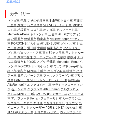
2026/07/29
カテゴリー
マツダ車
平塚市
その他外国車
BMW車
トヨタ車
座間市
日産車
厚木市
レクサス車
VOLVO（ボルボ）車
MINI(ミ
ニ）車
相模原市
スズキ車
ホンダ車
アルファード車
Mercedes-Benz（ベンツ）車
三菱車
AUDI(アウディ）
車
小田原市
伊勢原市
海老名市
Volkswagen(ワーゲン）
車
PORSCHE(ポルシェ)車
LEXSUS車
ダイハツ車
ジム
ニー車
秦野市
愛川町
大磯町
綾瀬市在住
Jeeｐ（ジー
プ）車
ヴェルファイア車
東京都
テスラ車
ランドクルー
ザー車
厚木市在住
フェアレディZ車
ご挨拶
挨拶分
スバ
ル車
藤沢市
NBOX車
スズキ
千葉県
Mercedes-Benz(ベ
ンツ)車
PORSCHE(ポルシェ）車
ワゴンR車
Jeep車
足
柄上郡
大和市
MINI車
川崎市
ホンダ
Z32車
綾瀬市
ハリ
アー車
日産
スペーシア車
フォルクスワーゲン車
プリウ
ス車
LAND ROVER（レンジローバー）車
謹賀新年
AlfaRomeo(アルファロメオ）車
セラミックコーティン
グ
セルシオ車
クラウン車
Alfa Romeo(アルファロメ
オ）車
MINI(ミニ)車
JAGUAR(ジャガー）車
ハイエース
車
アルファード
Ferrari(フェラーリ）車
ルーフランニ
ングリペア
ヤマハ
ヤリス(ヤリスクロス）
クラウン
ハ
イエース
ランドクルーザー
PORＳＣHE(ポルシェ）車
TESLA(テスラ）車
トヨタ車
ハリアー
ヴェルファイア