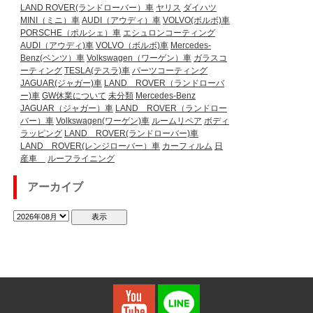
LAND ROVER(ランドローバー）車
ヤリス
ダイハツ
MINI（ミニ）車
AUDI（アウディ）車
VOLVO(ボルボ)車
PORSCHE（ポルシェ）車
エシュロンコーティング
AUDI（アウディ)車
VOLVO（ボルボ)車
Mercedes-
Benz(ベンツ）車
Volkswagen（ワーゲン）車
ガラスコ
ーティング
TESLA(テスラ)車
パーツコーティング
JAGUAR(ジャガー)車
LAND ROVER（ランドローバ
ー)車
GW休業について
未分類
Mercedes-Benz
JAGUAR（ジャガー）車
LAND ROVER（ランドロー
バー）車
Volkswagen(ワーゲン)車
ルームリペア
ボディ
ラッピング
LAND ROVER(ランドローバー)車
LAND ROVER(レンジローバー）車
カーフィルム
日
産車
ルーフライニング
アーカイブ