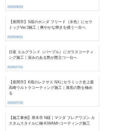
2026/08/03
【座間市】S様のホンダ フリード（水色）にセラ
ミックVer.3施工｜爽やかな輝きを纏う一台へ
2026/08/01
日産 エルグランド（パープル）にガラスコーティ
ング施工｜深みのある艶が際立つ一台へ
2026/07/31
【座間市】K様のレクサス NXにセラミック史上最
高峰ウルトラコーティング施工｜漆黒の艶を極め
る
2026/07/30
【施工事例】厚木市 N様｜マツダ フレアワゴン カ
スタムスタイルに極-KIWAMI-コーティング施工