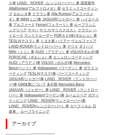
ス車
LAND ROVER（レンジローバー）車
謹賀新年
AlfaRomeo(アルファロメオ）車
セラミックコーティン
グ
セルシオ車
クラウン車
Alfa Romeo(アルファロメ
オ）車
MINI(ミニ)車
JAGUAR(ジャガー）車
ハイエース
車
アルファード
Ferrari(フェラーリ）車
ルーフランニ
ングリペア
ヤマハ
ヤリス(ヤリスクロス）
クラウン
ハ
イエース
ランドクルーザー
PORＳＣHE(ポルシェ）車
TESLA(テスラ）車
トヨタ車
ハリアー
ヴェルファイア
LAND ROVER(ランドローバー）車
ヤリス
ダイハツ
MINI（ミニ）車
AUDI（アウディ）車
VOLVO(ボルボ)車
PORSCHE（ポルシェ）車
エシュロンコーティング
AUDI（アウディ)車
VOLVO（ボルボ)車
Mercedes-
Benz(ベンツ）車
Volkswagen（ワーゲン）車
ガラスコ
ーティング
TESLA(テスラ)車
パーツコーティング
JAGUAR(ジャガー)車
LAND ROVER（ランドローバ
ー)車
GW休業について
未分類
Mercedes-Benz
JAGUAR（ジャガー）車
LAND ROVER（ランドロー
バー）車
Volkswagen(ワーゲン)車
ルームリペア
ボディ
ラッピング
LAND ROVER(ランドローバー)車
LAND ROVER(レンジローバー）車
カーフィルム
日
産車
ルーフライニング
アーカイブ