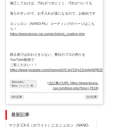
施工しておけば、汚れがつきにくく、汚れがついても
落ちやすいので、お手入れが楽になるので、お勧めです
エシュロン（NANO-FIL）コーティングのページはこち
ら！
https://www.teoria-car.com/echelom_coating.php
静止画では伝わりきらない、弊社のプロの拘りを
YouTube動画で
ご覧ください！！
https://www.youtube.com/channel/UCwV15ryZJcm4pNPf0ZhXu9g
Mercedes-
(
当記事のURL https://www.teoria-
Benz（ベンツ）車
car.com/blog.php?bno=7818
)
前の記事
次の記事
最新記事
マツダ CX-5（ホワイト）にエシュロン（NANO-