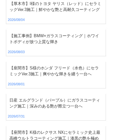
【厚木市】I様のトヨタ ヤリス（レッド）にセラミ
ックVer.3施工｜鮮やかな艶と高耐久コーティング
2026/08/04
【施工事例】BMW×ガラスコーティング｜ホワイ
トボディが放つ上質な輝き
2026/08/03
【座間市】S様のホンダ フリード（水色）にセラ
ミックVer.3施工｜爽やかな輝きを纏う一台へ
2026/08/01
日産 エルグランド（パープル）にガラスコーティ
ング施工｜深みのある艶が際立つ一台へ
2026/07/31
【座間市】K様のレクサス NXにセラミック史上最
高峰ウルトラコーティング施工｜漆黒の艶を極め