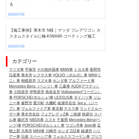
る
2026/07/30
【施工事例】厚木市 N様｜マツダ フレアワゴン カ
スタムスタイルに極-KIWAMI-コーティング施工
2026/07/29
カテゴリー
マツダ車
平塚市
その他外国車
BMW車
トヨタ車
座間市
日産車
厚木市
レクサス車
VOLVO（ボルボ）車
MINI(ミ
ニ）車
相模原市
スズキ車
ホンダ車
アルファード車
Mercedes-Benz（ベンツ）車
三菱車
AUDI(アウディ）
車
小田原市
伊勢原市
海老名市
Volkswagen(ワーゲン）
車
PORSCHE(ポルシェ)車
LEXSUS車
ダイハツ車
ジム
ニー車
秦野市
愛川町
大磯町
綾瀬市在住
Jeeｐ（ジー
プ）車
ヴェルファイア車
東京都
テスラ車
ランドクルー
ザー車
厚木市在住
フェアレディZ車
ご挨拶
挨拶分
スバ
ル車
藤沢市
NBOX車
スズキ
千葉県
Mercedes-Benz(ベ
ンツ)車
PORSCHE(ポルシェ）車
ワゴンR車
Jeep車
足
柄上郡
大和市
MINI車
川崎市
ホンダ
Z32車
綾瀬市
ハリ
アー車
日産
スペーシア車
フォルクスワーゲン車
プリウ