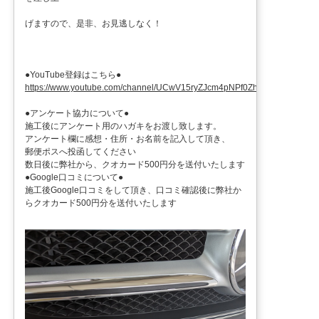
げますので、是非、お見逃しなく！
●YouTube登録はこちら●
https://www.youtube.com/channel/UCwV15ryZJcm4pNPf0ZhXu9g
●アンケート協力について●
施工後にアンケート用のハガキをお渡し致します。
アンケート欄に感想・住所・お名前を記入して頂き、
郵便ポスへ投函してください
数日後に弊社から、クオカード500円分を送付いたします
●Google口コミについて●
施工後Google口コミをして頂き、口コミ確認後に弊社か
らクオカード500円分を送付いたします