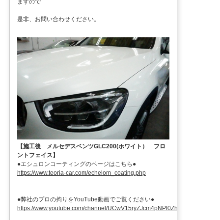
ますので
是非、お問い合わせください。
【施工後 メルセデスベンツGLC200(ホワイト） フロ
ントフェイス】
●エシュロンコーティングのページはこちら●
https://www.teoria-car.com/echelom_coating.php
●弊社のプロの拘りをYouTube動画でご覧ください●
https://www.youtube.com/channel/UCwV15ryZJcm4pNPf0ZhXu9g