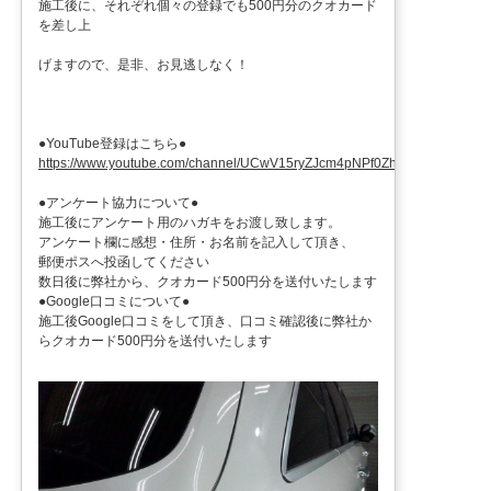
施工後に、それぞれ個々の登録でも500円分のクオカード
を差し上
げますので、是非、お見逃しなく！
●YouTube登録はこちら●
https://www.youtube.com/channel/UCwV15ryZJcm4pNPf0ZhXu9g
●アンケート協力について●
施工後にアンケート用のハガキをお渡し致します。
アンケート欄に感想・住所・お名前を記入して頂き、
郵便ポスへ投函してください
数日後に弊社から、クオカード500円分を送付いたします
●Google口コミについて●
施工後Google口コミをして頂き、口コミ確認後に弊社か
らクオカード500円分を送付いたします