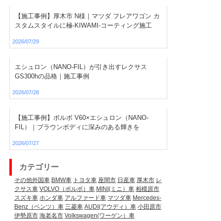
【施工事例】厚木市 N様｜マツダ フレアワゴン カ
スタムスタイルに極-KIWAMI-コーティング施工
2026/07/29
エシュロン（NANO-FIL）が引き出すレクサス
GS300hの品格｜施工事例
2026/07/28
【施工事例】ボルボ V60×エシュロン（NANO-
FIL）｜ブラウンボディに深みのある輝きを
2026/07/27
カテゴリー
その他外国車
BMW車
トヨタ車
座間市
日産車
厚木市
レ
クサス車
VOLVO（ボルボ）車
MINI(ミニ）車
相模原市
スズキ車
ホンダ車
アルファード車
マツダ車
Mercedes-
Benz（ベンツ）車
三菱車
AUDI(アウディ）車
小田原市
伊勢原市
海老名市
Volkswagen(ワーゲン）車