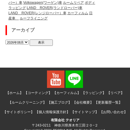
バー）車
Volkswagen(ワーゲン)車
ルームリペア
ボディ
ラッピング
LAND ROVER(ランドローバー)車
LAND ROVER(レンジローバー）車
カーフィルム
日
産車
ルーフライニング
アーカイブ
【ホーム】
【コーティング】
【カーフィルム】
【ラッピング】
【リペア】
【ルームクリーニング】
【施工ブログ】
【会社概要】
【更新履歴一覧】
【サイトポリシー】
【個人情報保護方針】
【サイトマップ】
【お問い合わせ】
有限会社 テオリア
〒243-0211 神奈川県厚木市三田２０−２