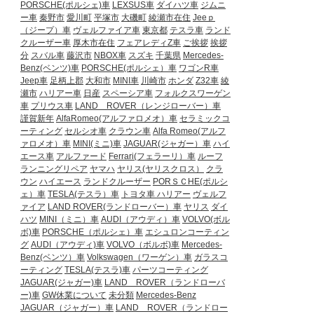
PORSCHE(ポルシェ)車
LEXSUS車
ダイハツ車
ジムニ
ー車
秦野市
愛川町
平塚市
大磯町
綾瀬市在住
Jeeｐ
（ジープ）車
ヴェルファイア車
東京都
テスラ車
ランド
クルーザー車
厚木市在住
フェアレディZ車
ご挨拶
挨拶
分
スバル車
藤沢市
NBOX車
スズキ
千葉県
Mercedes-
Benz(ベンツ)車
PORSCHE(ポルシェ）車
ワゴンR車
Jeep車
足柄上郡
大和市
MINI車
川崎市
ホンダ
Z32車
綾
瀬市
ハリアー車
日産
スペーシア車
フォルクスワーゲン
車
プリウス車
LAND ROVER（レンジローバー）車
謹賀新年
AlfaRomeo(アルファロメオ）車
セラミックコ
ーティング
セルシオ車
クラウン車
Alfa Romeo(アルフ
ァロメオ）車
MINI(ミニ)車
JAGUAR(ジャガー）車
ハイ
エース車
アルファード
Ferrari(フェラーリ）車
ルーフ
ランニングリペア
ヤマハ
ヤリス(ヤリスクロス）
クラ
ウン
ハイエース
ランドクルーザー
PORＳＣHE(ポルシ
ェ）車
TESLA(テスラ）車
トヨタ車
ハリアー
ヴェルフ
ァイア
LAND ROVER(ランドローバー）車
ヤリス
ダイ
ハツ
MINI（ミニ）車
AUDI（アウディ）車
VOLVO(ボル
ボ)車
PORSCHE（ポルシェ）車
エシュロンコーティン
グ
AUDI（アウディ)車
VOLVO（ボルボ)車
Mercedes-
Benz(ベンツ）車
Volkswagen（ワーゲン）車
ガラスコ
ーティング
TESLA(テスラ)車
パーツコーティング
JAGUAR(ジャガー)車
LAND ROVER（ランドローバ
ー)車
GW休業について
未分類
Mercedes-Benz
JAGUAR（ジャガー）車
LAND ROVER（ランドロー