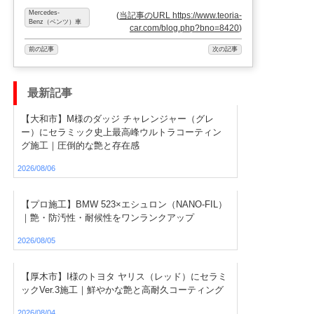
Mercedes-
(
当記事のURL https://www.teoria-
Benz（ベンツ）車
car.com/blog.php?bno=8420
)
前の記事
次の記事
最新記事
【大和市】M様のダッジ チャレンジャー（グレ
ー）にセラミック史上最高峰ウルトラコーティン
グ施工｜圧倒的な艶と存在感
2026/08/06
【プロ施工】BMW 523×エシュロン（NANO-FIL）
｜艶・防汚性・耐候性をワンランクアップ
2026/08/05
【厚木市】I様のトヨタ ヤリス（レッド）にセラミ
ックVer.3施工｜鮮やかな艶と高耐久コーティング
2026/08/04