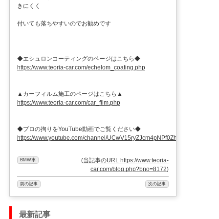
きにくく
付いても落ちやすいのでお勧めです
◆エシュロンコーティングのページはこちら◆
https://www.teoria-car.com/echelom_coating.php
▲カーフィルム施工のページはこちら▲
https://www.teoria-car.com/car_film.php
◆プロの拘りをYouTube動画でご覧ください◆
https://www.youtube.com/channel/UCwV15ryZJcm4pNPf0ZhXu9g
(
当記事のURL https://www.teoria-
BMW車
car.com/blog.php?bno=8172
)
前の記事
次の記事
最新記事