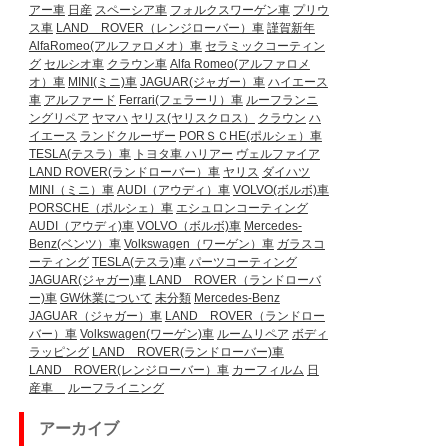
アー車
日産
スペーシア車
フォルクスワーゲン車
プリウ
ス車
LAND ROVER（レンジローバー）車
謹賀新年
AlfaRomeo(アルファロメオ）車
セラミックコーティン
グ
セルシオ車
クラウン車
Alfa Romeo(アルファロメ
オ）車
MINI(ミニ)車
JAGUAR(ジャガー）車
ハイエース
車
アルファード
Ferrari(フェラーリ）車
ルーフランニ
ングリペア
ヤマハ
ヤリス(ヤリスクロス）
クラウン
ハ
イエース
ランドクルーザー
PORＳＣHE(ポルシェ）車
TESLA(テスラ）車
トヨタ車
ハリアー
ヴェルファイア
LAND ROVER(ランドローバー）車
ヤリス
ダイハツ
MINI（ミニ）車
AUDI（アウディ）車
VOLVO(ボルボ)車
PORSCHE（ポルシェ）車
エシュロンコーティング
AUDI（アウディ)車
VOLVO（ボルボ)車
Mercedes-
Benz(ベンツ）車
Volkswagen（ワーゲン）車
ガラスコ
ーティング
TESLA(テスラ)車
パーツコーティング
JAGUAR(ジャガー)車
LAND ROVER（ランドローバ
ー)車
GW休業について
未分類
Mercedes-Benz
JAGUAR（ジャガー）車
LAND ROVER（ランドロー
バー）車
Volkswagen(ワーゲン)車
ルームリペア
ボディ
ラッピング
LAND ROVER(ランドローバー)車
LAND ROVER(レンジローバー）車
カーフィルム
日
産車
ルーフライニング
アーカイブ