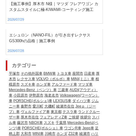
【施工事例】厚木市 N様｜マツダ フレアワゴン カ
スタムスタイルに極-KIWAMI-コーティング施工
2026/07/29
エシュロン（NANO-FIL）が引き出すレクサス
GS300hの品格｜施工事例
2026/07/28
カテゴリー
平塚市
その他外国車
BMW車
トヨタ車
座間市
日産車
厚
木市
レクサス車
VOLVO（ボルボ）車
MINI(ミニ）車
相
模原市
スズキ車
ホンダ車
アルファード車
マツダ車
Mercedes-Benz（ベンツ）車
三菱車
AUDI(アウディ）
車
小田原市
伊勢原市
海老名市
Volkswagen(ワーゲン）
車
PORSCHE(ポルシェ)車
LEXSUS車
ダイハツ車
ジム
ニー車
秦野市
愛川町
大磯町
綾瀬市在住
Jeeｐ（ジー
プ）車
ヴェルファイア車
東京都
テスラ車
ランドクルー
ザー車
厚木市在住
フェアレディZ車
ご挨拶
挨拶分
スバ
ル車
藤沢市
NBOX車
スズキ
千葉県
Mercedes-Benz(ベ
ンツ)車
PORSCHE(ポルシェ）車
ワゴンR車
Jeep車
足
柄上郡
大和市
MINI車
川崎市
ホンダ
Z32車
綾瀬市
ハリ