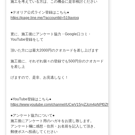
施工を考えている方は、この機会に是非検討ください
●テオリア公式ライン登録はこちら●
https://page.line.me/?accountId=519avioq
更に、施工後にアンケート協力・Google口コミ・
YouTube登録をして
頂いた方には最大2000円のクオカードを差し上げます
施工後に、それぞれ個々の登録でも500円分のクオカード
を差し上
げますので、是非、お見逃しなく！
●YouTube登録はこちら●
https://www.youtube.com/channel/UCwV15ryZJcm4pNPf0ZhXu9g
●アンケート協力について●
施工後にアンケート用のハガキをお渡し致します。
アンケート欄に感想・住所・お名前を記入して頂き、
郵便ポスへ投函してください