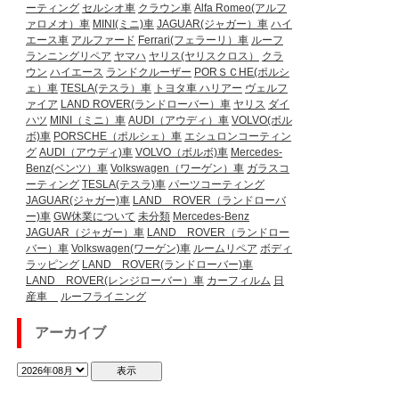
ーティング
セルシオ車
クラウン車
Alfa Romeo(アルフ
ァロメオ）車
MINI(ミニ)車
JAGUAR(ジャガー）車
ハイ
エース車
アルファード
Ferrari(フェラーリ）車
ルーフ
ランニングリペア
ヤマハ
ヤリス(ヤリスクロス）
クラ
ウン
ハイエース
ランドクルーザー
PORＳＣHE(ポルシ
ェ）車
TESLA(テスラ）車
トヨタ車
ハリアー
ヴェルフ
ァイア
LAND ROVER(ランドローバー）車
ヤリス
ダイ
ハツ
MINI（ミニ）車
AUDI（アウディ）車
VOLVO(ボル
ボ)車
PORSCHE（ポルシェ）車
エシュロンコーティン
グ
AUDI（アウディ)車
VOLVO（ボルボ)車
Mercedes-
Benz(ベンツ）車
Volkswagen（ワーゲン）車
ガラスコ
ーティング
TESLA(テスラ)車
パーツコーティング
JAGUAR(ジャガー)車
LAND ROVER（ランドローバ
ー)車
GW休業について
未分類
Mercedes-Benz
JAGUAR（ジャガー）車
LAND ROVER（ランドロー
バー）車
Volkswagen(ワーゲン)車
ルームリペア
ボディ
ラッピング
LAND ROVER(ランドローバー)車
LAND ROVER(レンジローバー）車
カーフィルム
日
産車
ルーフライニング
アーカイブ