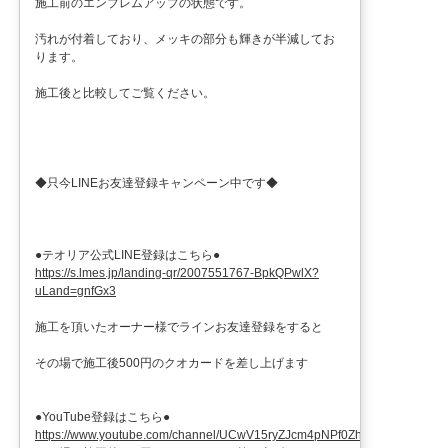
施工前のエンブレムアップの状態です。
汚れが付着しており、メッキの部分も輝きが半減してお
ります。
施工後と比較してご覧ください。
◆只今LINEお友達登録キャンペーン中です◆
●テオリア公式LINE登録はこちら●
https://s.lmes.jp/landing-qr/2007551767-BpkQPwlX?
uLand=gnfGx3
施工を頂いたオーナー様でラインお友達登録をすると
その場で施工後500円のクオカードを差し上げます
●YouTube登録はこちら●
https://www.youtube.com/channel/UCwV15ryZJcm4pNPf0ZhXu9g