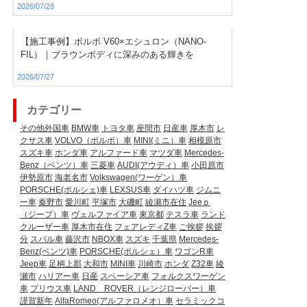
2026/07/28
【施工事例】ボルボ V60×エシュロン（NANO-
FIL）｜ブラウンボディに深みのある輝きを
2026/07/27
カテゴリー
その他外国車
BMW車
トヨタ車
座間市
日産車
厚木市
レ
クサス車
VOLVO（ボルボ）車
MINI(ミニ）車
相模原市
スズキ車
ホンダ車
アルファード車
マツダ車
Mercedes-
Benz（ベンツ）車
三菱車
AUDI(アウディ）車
小田原市
伊勢原市
海老名市
Volkswagen(ワーゲン）車
PORSCHE(ポルシェ)車
LEXSUS車
ダイハツ車
ジムニ
ー車
秦野市
愛川町
平塚市
大磯町
綾瀬市在住
Jeeｐ
（ジープ）車
ヴェルファイア車
東京都
テスラ車
ランド
クルーザー車
厚木市在住
フェアレディZ車
ご挨拶
挨拶
分
スバル車
藤沢市
NBOX車
スズキ
千葉県
Mercedes-
Benz(ベンツ)車
PORSCHE(ポルシェ）車
ワゴンR車
Jeep車
足柄上郡
大和市
MINI車
川崎市
ホンダ
Z32車
綾
瀬市
ハリアー車
日産
スペーシア車
フォルクスワーゲン
車
プリウス車
LAND ROVER（レンジローバー）車
謹賀新年
AlfaRomeo(アルファロメオ）車
セラミックコ