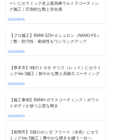
ー）にセラミック史上最高峰ウルトラコーティン
グ施工｜圧倒的な艶と存在感
2026/08/06
【プロ施工】BMW 523×エシュロン（NANO-FIL）
｜艶・防汚性・耐候性をワンランクアップ
2026/08/05
【厚木市】I様のトヨタ ヤリス（レッド）にセラミ
ックVer.3施工｜鮮やかな艶と高耐久コーティング
2026/08/04
【施工事例】BMW×ガラスコーティング｜ホワイ
トボディが放つ上質な輝き
2026/08/03
【座間市】S様のホンダ フリード（水色）にセラ
ミックVer.3施工｜爽やかな輝きを纏う一台へ