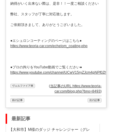
納得がいく出来ない際は、是非！！一度ご相談ください
弊社、スタッフが丁寧に対応致します。
ご依頼頂きまして、ありがとうございました。
●エシュロンコーティングのページはこちら●
https://www.teoria-car.com/echelom_coating.php
●プロの拘りをYouTube動画でご覧ください●
https://www.youtube.com/channel/UCwV15ryZJcm4pNPf0ZhXu9g
(
当記事のURL https://www.teoria-
ヴェルファイア車
car.com/blog.php?bno=8493
)
前の記事
次の記事
最新記事
【大和市】M様のダッジ チャレンジャー（グレ