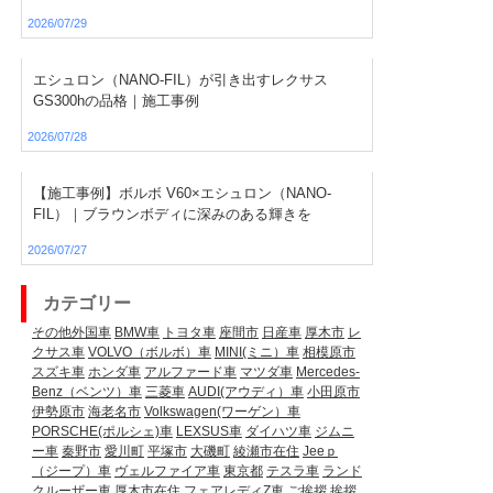
2026/07/29
エシュロン（NANO-FIL）が引き出すレクサス
GS300hの品格｜施工事例
2026/07/28
【施工事例】ボルボ V60×エシュロン（NANO-
FIL）｜ブラウンボディに深みのある輝きを
2026/07/27
カテゴリー
その他外国車
BMW車
トヨタ車
座間市
日産車
厚木市
レ
クサス車
VOLVO（ボルボ）車
MINI(ミニ）車
相模原市
スズキ車
ホンダ車
アルファード車
マツダ車
Mercedes-
Benz（ベンツ）車
三菱車
AUDI(アウディ）車
小田原市
伊勢原市
海老名市
Volkswagen(ワーゲン）車
PORSCHE(ポルシェ)車
LEXSUS車
ダイハツ車
ジムニ
ー車
秦野市
愛川町
平塚市
大磯町
綾瀬市在住
Jeeｐ
（ジープ）車
ヴェルファイア車
東京都
テスラ車
ランド
クルーザー車
厚木市在住
フェアレディZ車
ご挨拶
挨拶