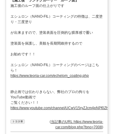
【施工後 ランドクルーザー ルーフ面】
施工後のルーフ面の仕上がりです
エシュロン（NANO-FIL）コーティングの特徴は、二度塗
り・三度塗り
が出来ますので、塗装表面を圧倒的な膜厚感で覆い
塗装面を保護し、美観を長期間維持するので
お勧めです！！
エシュロン（NANO-FIL）コーティングのページはこち
ら！
https://www.teoria-car.com/echelom_coating.php
静止画では伝わりきらない、弊社のプロの拘りを
YouTube動画で
ご覧ください！！
https://www.youtube.com/channel/UCwV15ryZJcm4pNPf0ZhXu9g
(
当記事のURL https://www.teoria-
トヨタ車
car.com/blog.php?bno=7008
)