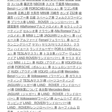
分
スバル車
藤沢市
NBOX車
スズキ
千葉県
Mercedes-
Benz(ベンツ)車
PORSCHE(ポルシェ）車
ワゴンR車
Jeep車
足柄上郡
大和市
MINI車
川崎市
ホンダ
Z32車
綾
瀬市
ハリアー車
日産
スペーシア車
フォルクスワーゲン
車
プリウス車
LAND ROVER（レンジローバー）車
謹賀新年
AlfaRomeo(アルファロメオ）車
セラミックコ
ーティング
セルシオ車
クラウン車
Alfa Romeo(アルフ
ァロメオ）車
MINI(ミニ)車
JAGUAR(ジャガー）車
ハイ
エース車
アルファード
Ferrari(フェラーリ）車
ルーフ
ランニングリペア
ヤマハ
ヤリス(ヤリスクロス）
クラ
ウン
ハイエース
ランドクルーザー
PORＳＣHE(ポルシ
ェ）車
TESLA(テスラ）車
トヨタ車
ハリアー
ヴェルフ
ァイア
LAND ROVER(ランドローバー）車
ヤリス
ダイ
ハツ
MINI（ミニ）車
AUDI（アウディ）車
VOLVO(ボル
ボ)車
PORSCHE（ポルシェ）車
エシュロンコーティン
グ
AUDI（アウディ)車
VOLVO（ボルボ)車
Mercedes-
Benz(ベンツ）車
Volkswagen（ワーゲン）車
ガラスコ
ーティング
TESLA(テスラ)車
パーツコーティング
JAGUAR(ジャガー)車
LAND ROVER（ランドローバ
ー)車
GW休業について
未分類
Mercedes-Benz
JAGUAR（ジャガー）車
LAND ROVER（ランドロー
バー）車
Volkswagen(ワーゲン)車
ルームリペア
ボディ
ラッピング
LAND ROVER(ランドローバー)車
LAND ROVER(レンジローバー）車
カーフィルム
日
産車
ルーフライニング