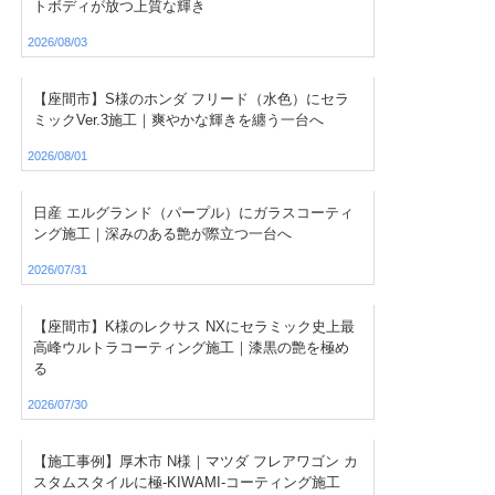
トボディが放つ上質な輝き
2026/08/03
【座間市】S様のホンダ フリード（水色）にセラ
ミックVer.3施工｜爽やかな輝きを纏う一台へ
2026/08/01
日産 エルグランド（パープル）にガラスコーティ
ング施工｜深みのある艶が際立つ一台へ
2026/07/31
【座間市】K様のレクサス NXにセラミック史上最
高峰ウルトラコーティング施工｜漆黒の艶を極め
る
2026/07/30
【施工事例】厚木市 N様｜マツダ フレアワゴン カ
スタムスタイルに極-KIWAMI-コーティング施工