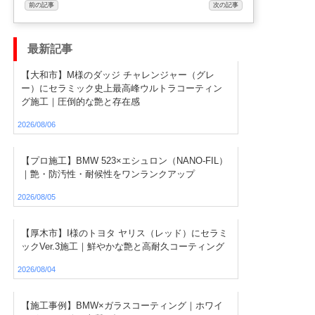
前の記事
次の記事
最新記事
【大和市】M様のダッジ チャレンジャー（グレ
ー）にセラミック史上最高峰ウルトラコーティン
グ施工｜圧倒的な艶と存在感
2026/08/06
【プロ施工】BMW 523×エシュロン（NANO-FIL）
｜艶・防汚性・耐候性をワンランクアップ
2026/08/05
【厚木市】I様のトヨタ ヤリス（レッド）にセラミ
ックVer.3施工｜鮮やかな艶と高耐久コーティング
2026/08/04
【施工事例】BMW×ガラスコーティング｜ホワイ