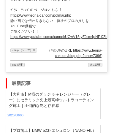
ｶﾞﾗｽｺｰﾃｨﾝｸﾞのぺージはこちら！
https://www.teoria-car.com/polmar.php
静止画では伝わりきらない、弊社のプロの拘りを
YouTube動画で
ご覧ください！！
https://www.youtube.com/channel/UCwV15ryZJcm4pNPf0ZhXu9g
(
当記事のURL https://www.teoria-
Jeeｐ（ジープ）車
car.com/blog.php?bno=7396
)
前の記事
次の記事
最新記事
【大和市】M様のダッジ チャレンジャー（グレ
ー）にセラミック史上最高峰ウルトラコーティン
グ施工｜圧倒的な艶と存在感
2026/08/06
【プロ施工】BMW 523×エシュロン（NANO-FIL）