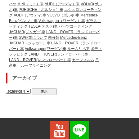
ハツ
MINI（ミニ）車
AUDI（アウディ）車
VOLVO(ボル
ボ)車
PORSCHE（ポルシェ）車
エシュロンコーティン
グ
AUDI（アウディ)車
VOLVO（ボルボ)車
Mercedes-
Benz(ベンツ）車
Volkswagen（ワーゲン）車
ガラスコ
ーティング
TESLA(テスラ)車
パーツコーティング
JAGUAR(ジャガー)車
LAND ROVER（ランドローバ
ー)車
GW休業について
未分類
Mercedes-Benz
JAGUAR（ジャガー）車
LAND ROVER（ランドロー
バー）車
Volkswagen(ワーゲン)車
ルームリペア
ボディ
ラッピング
LAND ROVER(ランドローバー)車
LAND ROVER(レンジローバー）車
カーフィルム
日
産車
ルーフライニング
アーカイブ