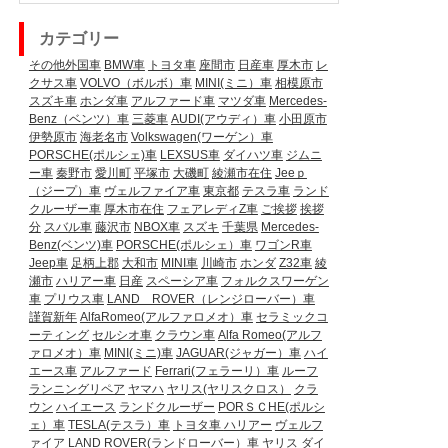
カテゴリー
その他外国車
BMW車
トヨタ車
座間市
日産車
厚木市
レ
クサス車
VOLVO（ボルボ）車
MINI(ミニ）車
相模原市
スズキ車
ホンダ車
アルファード車
マツダ車
Mercedes-
Benz（ベンツ）車
三菱車
AUDI(アウディ）車
小田原市
伊勢原市
海老名市
Volkswagen(ワーゲン）車
PORSCHE(ポルシェ)車
LEXSUS車
ダイハツ車
ジムニ
ー車
秦野市
愛川町
平塚市
大磯町
綾瀬市在住
Jeeｐ
（ジープ）車
ヴェルファイア車
東京都
テスラ車
ランド
クルーザー車
厚木市在住
フェアレディZ車
ご挨拶
挨拶
分
スバル車
藤沢市
NBOX車
スズキ
千葉県
Mercedes-
Benz(ベンツ)車
PORSCHE(ポルシェ）車
ワゴンR車
Jeep車
足柄上郡
大和市
MINI車
川崎市
ホンダ
Z32車
綾
瀬市
ハリアー車
日産
スペーシア車
フォルクスワーゲン
車
プリウス車
LAND ROVER（レンジローバー）車
謹賀新年
AlfaRomeo(アルファロメオ）車
セラミックコ
ーティング
セルシオ車
クラウン車
Alfa Romeo(アルフ
ァロメオ）車
MINI(ミニ)車
JAGUAR(ジャガー）車
ハイ
エース車
アルファード
Ferrari(フェラーリ）車
ルーフ
ランニングリペア
ヤマハ
ヤリス(ヤリスクロス）
クラ
ウン
ハイエース
ランドクルーザー
PORＳＣHE(ポルシ
ェ）車
TESLA(テスラ）車
トヨタ車
ハリアー
ヴェルフ
ァイア
LAND ROVER(ランドローバー）車
ヤリス
ダイ