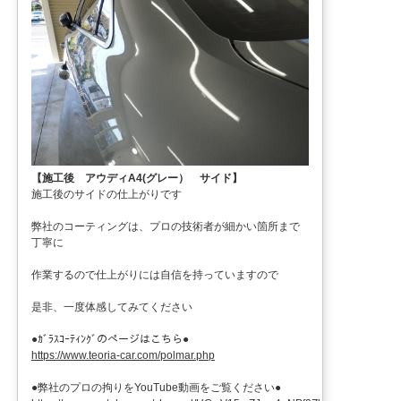
【施工後 アウディA4(グレー） サイド】
施工後のサイドの仕上がりです
弊社のコーティングは、プロの技術者が細かい箇所まで
丁寧に
作業するので仕上がりには自信を持っていますので
是非、一度体感してみてください
●ｶﾞﾗｽｺｰﾃｨﾝｸﾞのページはこちら●
https://www.teoria-car.com/polmar.php
●弊社のプロの拘りをYouTube動画をご覧ください●