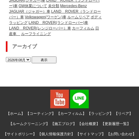
JAGUAR(ジャガー)車
LAND ROVER（ランドローバ
ー)車
GW休業について
未分類
Mercedes-Benz
JAGUAR（ジャガー）車
LAND ROVER（ランドロー
バー）車
Volkswagen(ワーゲン)車
ルームリペア
ボディ
ラッピング
LAND ROVER(ランドローバー)車
LAND ROVER(レンジローバー）車
カーフィルム
日
産車
ルーフライニング
アーカイブ
【ホーム】
【コーティング】
【カーフィルム】
【ラッピング】
【リペア】
【ルームクリーニング】
【施工ブログ】
【会社概要】
【更新履歴一覧】
【サイトポリシー】
【個人情報保護方針】
【サイトマップ】
【お問い合わせ】