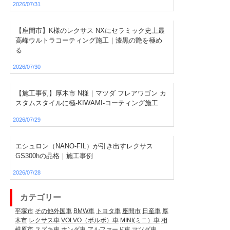
2026/07/31
【座間市】K様のレクサス NXにセラミック史上最
高峰ウルトラコーティング施工｜漆黒の艶を極め
る
2026/07/30
【施工事例】厚木市 N様｜マツダ フレアワゴン カ
スタムスタイルに極-KIWAMI-コーティング施工
2026/07/29
エシュロン（NANO-FIL）が引き出すレクサス
GS300hの品格｜施工事例
2026/07/28
カテゴリー
平塚市
その他外国車
BMW車
トヨタ車
座間市
日産車
厚
木市
レクサス車
VOLVO（ボルボ）車
MINI(ミニ）車
相
模原市
スズキ車
ホンダ車
アルファード車
マツダ車