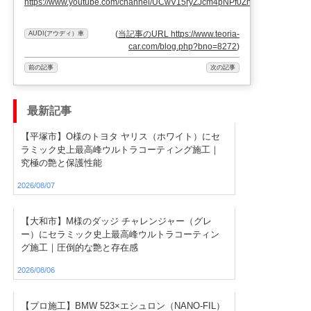
https://www.youtube.com/channel/UCwV15ryZJcm4pNPf0ZhXu9g
(
当記事のURL https://www.teoria-
AUDI(アウディ）車
car.com/blog.php?bno=8272
)
前の記事
次の記事
最新記事
【平塚市】O様のトヨタ ヤリス（ホワイト）にセ
ラミック史上最高峰ウルトラコーティング施工｜
究極の艶と保護性能
2026/08/07
【大和市】M様のダッジ チャレンジャー（グレ
ー）にセラミック史上最高峰ウルトラコーティン
グ施工｜圧倒的な艶と存在感
2026/08/06
【プロ施工】BMW 523×エシュロン（NANO-FIL）