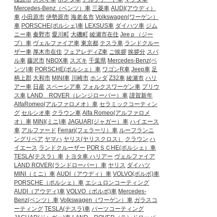
Mercedes-Benz（ベンツ）車
三菱車
AUDI(アウディ）
車
小田原市
伊勢原市
海老名市
Volkswagen(ワーゲン）
車
PORSCHE(ポルシェ)車
LEXSUS車
ダイハツ車
ジム
ニー車
秦野市
愛川町
大磯町
綾瀬市在住
Jeeｐ（ジー
プ）車
ヴェルファイア車
東京都
テスラ車
ランドクルー
ザー車
厚木市在住
フェアレディZ車
ご挨拶
挨拶分
スバ
ル車
藤沢市
NBOX車
スズキ
千葉県
Mercedes-Benz(ベ
ンツ)車
PORSCHE(ポルシェ）車
ワゴンR車
Jeep車
足
柄上郡
大和市
MINI車
川崎市
ホンダ
Z32車
綾瀬市
ハリ
アー車
日産
スペーシア車
フォルクスワーゲン車
プリウ
ス車
LAND ROVER（レンジローバー）車
謹賀新年
AlfaRomeo(アルファロメオ）車
セラミックコーティン
グ
セルシオ車
クラウン車
Alfa Romeo(アルファロメ
オ）車
MINI(ミニ)車
JAGUAR(ジャガー）車
ハイエース
車
アルファード
Ferrari(フェラーリ）車
ルーフランニ
ングリペア
ヤマハ
ヤリス(ヤリスクロス）
クラウン
ハ
イエース
ランドクルーザー
PORＳＣHE(ポルシェ）車
TESLA(テスラ）車
トヨタ車
ハリアー
ヴェルファイア
LAND ROVER(ランドローバー）車
ヤリス
ダイハツ
MINI（ミニ）車
AUDI（アウディ）車
VOLVO(ボルボ)車
PORSCHE（ポルシェ）車
エシュロンコーティング
AUDI（アウディ)車
VOLVO（ボルボ)車
Mercedes-
Benz(ベンツ）車
Volkswagen（ワーゲン）車
ガラスコ
ーティング
TESLA(テスラ)車
パーツコーティング