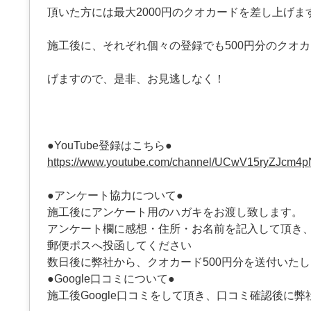
頂いた方には最大2000円のクオカードを差し上げま
施工後に、それぞれ個々の登録でも500円分のクオ
げますので、是非、お見逃しなく！
●YouTube登録はこちら●
https://www.youtube.com/channel/UCwV15ryZJcm4
●アンケート協力について●
施工後にアンケート用のハガキをお渡し致します。
アンケート欄に感想・住所・お名前を記入して頂き
郵便ポスへ投函してください
数日後に弊社から、クオカード500円分を送付いた
●Google口コミについて●
施工後Google口コミをして頂き、口コミ確認後に