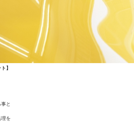
ット】
る事と
処理を