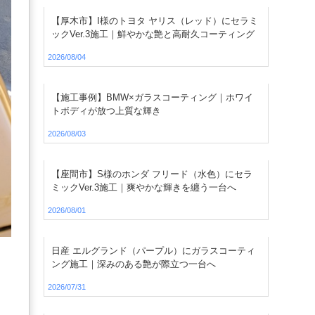
【厚木市】I様のトヨタ ヤリス（レッド）にセラミ
ックVer.3施工｜鮮やかな艶と高耐久コーティング
2026/08/04
【施工事例】BMW×ガラスコーティング｜ホワイ
トボディが放つ上質な輝き
2026/08/03
【座間市】S様のホンダ フリード（水色）にセラ
ミックVer.3施工｜爽やかな輝きを纏う一台へ
2026/08/01
日産 エルグランド（パープル）にガラスコーティ
ング施工｜深みのある艶が際立つ一台へ
2026/07/31