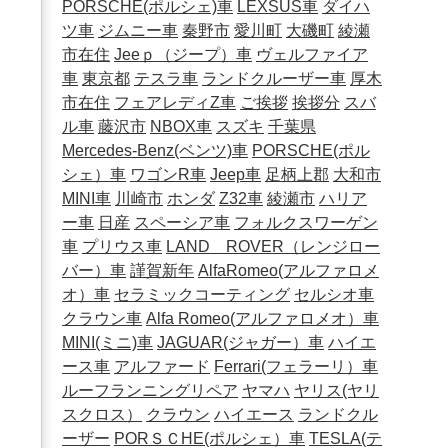
PORSCHE(ポルシェ)車
LEXSUS車
ダイハ
ツ車
ジムニー車
秦野市
愛川町
大磯町
綾瀬
市在住
Jeeｐ（ジープ）車
ヴェルファイア
車
東京都
テスラ車
ランドクルーザー車
厚木
市在住
フェアレディZ車
ご挨拶
挨拶分
スバ
ル車
藤沢市
NBOX車
スズキ
千葉県
Mercedes-Benz(ベンツ)車
PORSCHE(ポル
シェ）車
ワゴンR車
Jeep車
足柄上郡
大和市
MINI車
川崎市
ホンダ
Z32車
綾瀬市
ハリア
ー車
日産
スペーシア車
フォルクスワーゲン
車
プリウス車
LAND ROVER（レンジロー
バー）車
謹賀新年
AlfaRomeo(アルファロメ
オ）車
セラミックコーティング
セルシオ車
クラウン車
Alfa Romeo(アルファロメオ）車
MINI(ミニ)車
JAGUAR(ジャガー）車
ハイエ
ース車
アルファード
Ferrari(フェラーリ）車
ルーフランニングリペア
ヤマハ
ヤリス(ヤリ
スクロス）
クラウン
ハイエース
ランドクル
ーザー
PORＳＣHE(ポルシェ）車
TESLA(テ