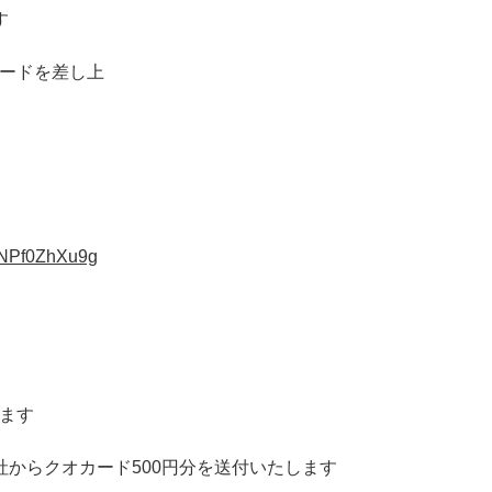
す
カードを差し上
pNPf0ZhXu9g
、
します
弊社からクオカード500円分を送付いたします