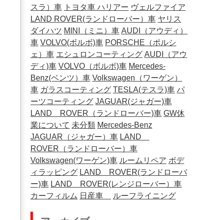
スラ）車
トヨタ車
ハリアー
ヴェルファイア
LAND ROVER(ランドローバー）車
ヤリス
ダイハツ
MINI（ミニ）車
AUDI（アウディ）
車
VOLVO(ボルボ)車
PORSCHE（ポルシ
ェ）車
エシュロンコーティング
AUDI（アウ
ディ)車
VOLVO（ボルボ)車
Mercedes-
Benz(ベンツ）車
Volkswagen（ワーゲン）
車
ガラスコーティング
TESLA(テスラ)車
パ
ーツコーティング
JAGUAR(ジャガー)車
LAND ROVER（ランドローバー)車
GW休
業について
未分類
Mercedes-Benz
JAGUAR（ジャガー）車
LAND
ROVER（ランドローバー）車
Volkswagen(ワーゲン)車
ルームリペア
ボデ
ィラッピング
LAND ROVER(ランドローバ
ー)車
LAND ROVER(レンジローバー）車
カーフィルム
日産車
ルーフライニング