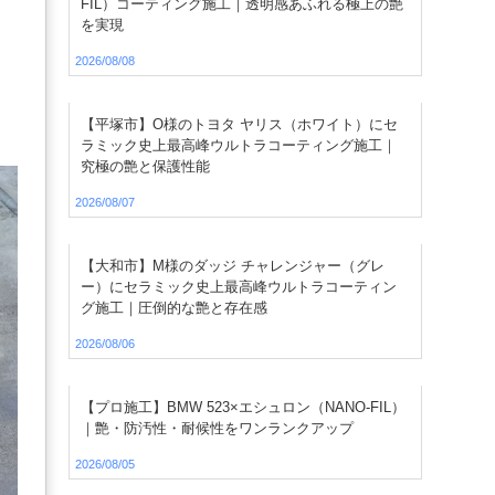
FIL）コーティング施工｜透明感あふれる極上の艶
を実現
2026/08/08
【平塚市】O様のトヨタ ヤリス（ホワイト）にセ
ラミック史上最高峰ウルトラコーティング施工｜
究極の艶と保護性能
2026/08/07
【大和市】M様のダッジ チャレンジャー（グレ
ー）にセラミック史上最高峰ウルトラコーティン
グ施工｜圧倒的な艶と存在感
2026/08/06
【プロ施工】BMW 523×エシュロン（NANO-FIL）
｜艶・防汚性・耐候性をワンランクアップ
2026/08/05