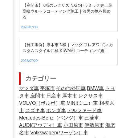
【座間市】K様のレクサス NXにセラミック史上最
高峰ウルトラコーティング施工｜漆黒の艶を極め
る
2026/07/30
【施工事例】厚木市 N様｜マツダ フレアワゴン カ
スタムスタイルに極-KIWAMI-コーティング施工
2026/07/29
カテゴリー
マツダ車
平塚市
その他外国車
BMW車
トヨ
タ車
座間市
日産車
厚木市
レクサス車
VOLVO（ボルボ）車
MINI(ミニ）車
相模原
市
スズキ車
ホンダ車
アルファード車
Mercedes-Benz（ベンツ）車
三菱車
AUDI(アウディ）車
小田原市
伊勢原市
海老
名市
Volkswagen(ワーゲン）車