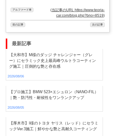
(
当記事のURL https://www.teoria-
アルファード車
car.com/blog.php?bno=8519
)
前の記事
次の記事
最新記事
【大和市】M様のダッジ チャレンジャー（グレ
ー）にセラミック史上最高峰ウルトラコーティン
グ施工｜圧倒的な艶と存在感
2026/08/06
【プロ施工】BMW 523×エシュロン（NANO-FIL）
｜艶・防汚性・耐候性をワンランクアップ
2026/08/05
【厚木市】I様のトヨタ ヤリス（レッド）にセラミ
ックVer.3施工｜鮮やかな艶と高耐久コーティング