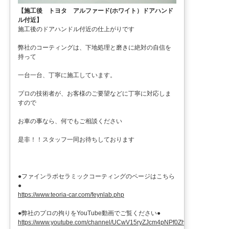
【施工後 トヨタ アルファード(ホワイト）ドアハンド
ル付近】
施工後のドアハンドル付近の仕上がりです
弊社のコーティングは、下地処理と磨きに絶対の自信を
持って
一台一台、丁寧に施工しています。
プロの技術者が、お客様のご要望などに丁寧に対応しま
すので
お車の事なら、何でもご相談ください
是非！！スタッフ一同お待ちしております
●ファインラボセラミックコーティングのページはこちら
●
https://www.teoria-car.com/feynlab.php
●弊社のプロの拘りをYouTube動画でご覧ください●
https://www.youtube.com/channel/UCwV15ryZJcm4pNPf0ZhXu9g