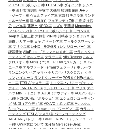
伊勢原市
海老名市
Volkswagen(ワーゲン）車
PORSCHE(ポルシェ)車
LEXSUS車
ダイハツ車
ジムニ
ー車
秦野市
愛川町
平塚市
大磯町
綾瀬市在住
Jeeｐ
（ジープ）車
ヴェルファイア車
東京都
テスラ車
ランド
クルーザー車
厚木市在住
フェアレディZ車
ご挨拶
挨拶
分
スバル車
藤沢市
NBOX車
スズキ
千葉県
Mercedes-
Benz(ベンツ)車
PORSCHE(ポルシェ）車
ワゴンR車
Jeep車
足柄上郡
大和市
MINI車
川崎市
ホンダ
Z32車
綾
瀬市
ハリアー車
日産
スペーシア車
フォルクスワーゲン
車
プリウス車
LAND ROVER（レンジローバー）車
謹賀新年
AlfaRomeo(アルファロメオ）車
セラミックコ
ーティング
セルシオ車
クラウン車
Alfa Romeo(アルフ
ァロメオ）車
MINI(ミニ)車
JAGUAR(ジャガー）車
ハイ
エース車
アルファード
Ferrari(フェラーリ）車
ルーフ
ランニングリペア
ヤマハ
ヤリス(ヤリスクロス）
クラ
ウン
ハイエース
ランドクルーザー
PORＳＣHE(ポルシ
ェ）車
TESLA(テスラ）車
トヨタ車
ハリアー
ヴェルフ
ァイア
LAND ROVER(ランドローバー）車
ヤリス
ダイ
ハツ
MINI（ミニ）車
AUDI（アウディ）車
VOLVO(ボル
ボ)車
PORSCHE（ポルシェ）車
エシュロンコーティン
グ
AUDI（アウディ)車
VOLVO（ボルボ)車
Mercedes-
Benz(ベンツ）車
Volkswagen（ワーゲン）車
ガラスコ
ーティング
TESLA(テスラ)車
パーツコーティング
JAGUAR(ジャガー)車
LAND ROVER（ランドローバ
ー)車
GW休業について
未分類
Mercedes-Benz