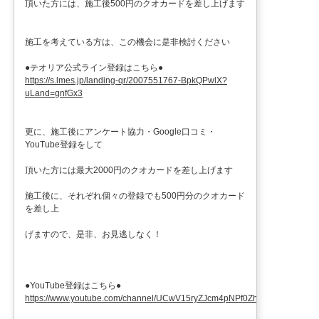
頂いた方には、施工後500円のクオカードを差し上げます
施工を考えている方は、この機会に是非検討ください
●テオリア公式ライン登録はこちら●
https://s.lmes.jp/landing-qr/2007551767-BpkQPwlX?
uLand=gnfGx3
更に、施工後にアンケート協力・Google口コミ・
YouTube登録をして
頂いた方には最大2000円のクオカードを差し上げます
施工後に、それぞれ個々の登録でも500円分のクオカード
を差し上
げますので、是非、お見逃しなく！
●YouTube登録はこちら●
https://www.youtube.com/channel/UCwV15ryZJcm4pNPf0ZhXu9g