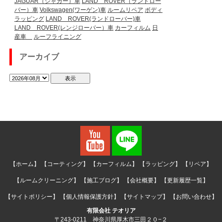
JAGUAR（ジャガー）車
LAND ROVER（ランドロー
バー）車
Volkswagen(ワーゲン)車
ルームリペア
ボディ
ラッピング
LAND ROVER(ランドローバー)車
LAND ROVER(レンジローバー）車
カーフィルム
日
産車
ルーフライニング
アーカイブ
【ホーム】
【コーティング】
【カーフィルム】
【ラッピング】
【リペア】
【ルームクリーニング】
【施工ブログ】
【会社概要】
【更新履歴一覧】
【サイトポリシー】
【個人情報保護方針】
【サイトマップ】
【お問い合わせ】
有限会社 テオリア
〒243-0211 神奈川県厚木市三田２０−２