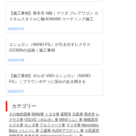
【施工事例】厚木市 N様｜マツダ フレアワゴン カ
スタムスタイルに極-KIWAMI-コーティング施工
2026/07/29
エシュロン（NANO-FIL）が引き出すレクサス
GS300hの品格｜施工事例
2026/07/28
【施工事例】ボルボ V60×エシュロン（NANO-
FIL）｜ブラウンボディに深みのある輝きを
2026/07/27
カテゴリー
その他外国車
BMW車
トヨタ車
座間市
日産車
厚木市
レ
クサス車
VOLVO（ボルボ）車
MINI(ミニ）車
相模原市
スズキ車
ホンダ車
アルファード車
マツダ車
Mercedes-
Benz（ベンツ）車
三菱車
AUDI(アウディ）車
小田原市