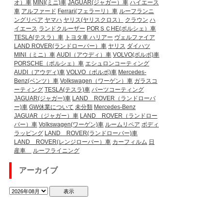
オ）車
MINI(ミニ)車
JAGUAR(ジャガー）車
ハイエース
車
アルファード
Ferrari(フェラーリ）車
ルーフランニ
ングリペア
ヤマハ
ヤリス(ヤリスクロス）
クラウン
ハ
イエース
ランドクルーザー
PORＳＣHE(ポルシェ）車
TESLA(テスラ）車
トヨタ車
ハリアー
ヴェルファイア
LAND ROVER(ランドローバー）車
ヤリス
ダイハツ
MINI（ミニ）車
AUDI（アウディ）車
VOLVO(ボルボ)車
PORSCHE（ポルシェ）車
エシュロンコーティング
AUDI（アウディ)車
VOLVO（ボルボ)車
Mercedes-
Benz(ベンツ）車
Volkswagen（ワーゲン）車
ガラスコ
ーティング
TESLA(テスラ)車
パーツコーティング
JAGUAR(ジャガー)車
LAND ROVER（ランドローバ
ー)車
GW休業について
未分類
Mercedes-Benz
JAGUAR（ジャガー）車
LAND ROVER（ランドロー
バー）車
Volkswagen(ワーゲン)車
ルームリペア
ボディ
ラッピング
LAND ROVER(ランドローバー)車
LAND ROVER(レンジローバー）車
カーフィルム
日
産車
ルーフライニング
アーカイブ