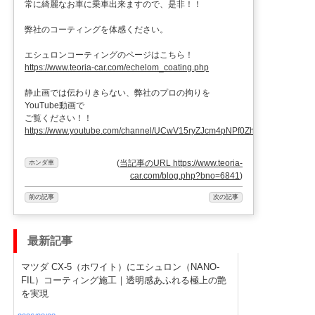
常に綺麗なお車に乗車出来ますので、是非！！
弊社のコーティングを体感ください。
エシュロンコーティングのページはこちら！
https://www.teoria-car.com/echelom_coating.php
静止画では伝わりきらない、弊社のプロの拘りを
YouTube動画で
ご覧ください！！
https://www.youtube.com/channel/UCwV15ryZJcm4pNPf0ZhXu9g
(
当記事のURL https://www.teoria-
ホンダ車
car.com/blog.php?bno=6841
)
前の記事
次の記事
最新記事
マツダ CX-5（ホワイト）にエシュロン（NANO-
FIL）コーティング施工｜透明感あふれる極上の艶
を実現