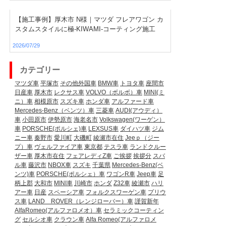
【施工事例】厚木市 N様｜マツダ フレアワゴン カ
スタムスタイルに極-KIWAMI-コーティング施工
2026/07/29
カテゴリー
マツダ車
平塚市
その他外国車
BMW車
トヨタ車
座間市
日産車
厚木市
レクサス車
VOLVO（ボルボ）車
MINI(ミ
ニ）車
相模原市
スズキ車
ホンダ車
アルファード車
Mercedes-Benz（ベンツ）車
三菱車
AUDI(アウディ）
車
小田原市
伊勢原市
海老名市
Volkswagen(ワーゲン）
車
PORSCHE(ポルシェ)車
LEXSUS車
ダイハツ車
ジム
ニー車
秦野市
愛川町
大磯町
綾瀬市在住
Jeeｐ（ジー
プ）車
ヴェルファイア車
東京都
テスラ車
ランドクルー
ザー車
厚木市在住
フェアレディZ車
ご挨拶
挨拶分
スバ
ル車
藤沢市
NBOX車
スズキ
千葉県
Mercedes-Benz(ベ
ンツ)車
PORSCHE(ポルシェ）車
ワゴンR車
Jeep車
足
柄上郡
大和市
MINI車
川崎市
ホンダ
Z32車
綾瀬市
ハリ
アー車
日産
スペーシア車
フォルクスワーゲン車
プリウ
ス車
LAND ROVER（レンジローバー）車
謹賀新年
AlfaRomeo(アルファロメオ）車
セラミックコーティン
グ
セルシオ車
クラウン車
Alfa Romeo(アルファロメ