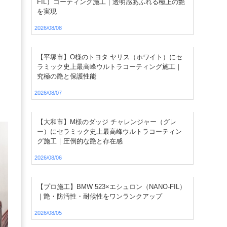
FIL）コーティング施工｜透明感あふれる極上の艶
を実現
2026/08/08
た
【平塚市】O様のトヨタ ヤリス（ホワイト）にセ
ラミック史上最高峰ウルトラコーティング施工｜
究極の艶と保護性能
2026/08/07
【大和市】M様のダッジ チャレンジャー（グレ
ー）にセラミック史上最高峰ウルトラコーティン
グ施工｜圧倒的な艶と存在感
2026/08/06
【プロ施工】BMW 523×エシュロン（NANO-FIL）
｜艶・防汚性・耐候性をワンランクアップ
2026/08/05