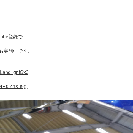
ube登録で
ンも実施中です。
?uLand=gnfGx3
pNPf0ZhXu9g
。