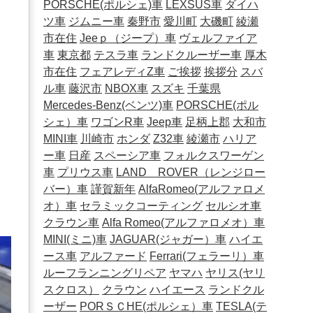
PORSCHE(ポルシェ)車
LEXSUS車
ダイハ
ツ車
ジムニー車
秦野市
愛川町
大磯町
綾瀬
市在住
Jeeｐ（ジープ）車
ヴェルファイア
車
東京都
テスラ車
ランドクルーザー車
厚木
市在住
フェアレディZ車
ご挨拶
挨拶分
スバ
ル車
藤沢市
NBOX車
スズキ
千葉県
Mercedes-Benz(ベンツ)車
PORSCHE(ポル
シェ）車
ワゴンR車
Jeep車
足柄上郡
大和市
MINI車
川崎市
ホンダ
Z32車
綾瀬市
ハリア
ー車
日産
スペーシア車
フォルクスワーゲン
車
プリウス車
LAND ROVER（レンジロー
バー）車
謹賀新年
AlfaRomeo(アルファロメ
オ）車
セラミックコーティング
セルシオ車
クラウン車
Alfa Romeo(アルファロメオ）車
MINI(ミニ)車
JAGUAR(ジャガー）車
ハイエ
ース車
アルファード
Ferrari(フェラーリ）車
ルーフランニングリペア
ヤマハ
ヤリス(ヤリ
スクロス）
クラウン
ハイエース
ランドクル
ーザー
PORＳＣHE(ポルシェ）車
TESLA(テ