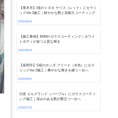
【厚木市】I様のトヨタ ヤリス（レッド）にセラミ
ックVer.3施工｜鮮やかな艶と高耐久コーティング
2026/08/04
【施工事例】BMW×ガラスコーティング｜ホワイ
トボディが放つ上質な輝き
2026/08/03
【座間市】S様のホンダ フリード（水色）にセラ
ミックVer.3施工｜爽やかな輝きを纏う一台へ
2026/08/01
日産 エルグランド（パープル）にガラスコーティ
ング施工｜深みのある艶が際立つ一台へ
2026/07/31