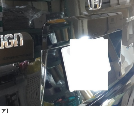
リア】
）