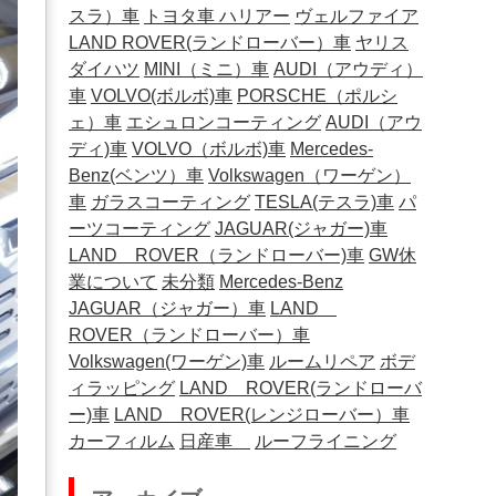
スラ）車
トヨタ車
ハリアー
ヴェルファイア
LAND ROVER(ランドローバー）車
ヤリス
ダイハツ
MINI（ミニ）車
AUDI（アウディ）
車
VOLVO(ボルボ)車
PORSCHE（ポルシ
ェ）車
エシュロンコーティング
AUDI（アウ
ディ)車
VOLVO（ボルボ)車
Mercedes-
Benz(ベンツ）車
Volkswagen（ワーゲン）
車
ガラスコーティング
TESLA(テスラ)車
パ
ーツコーティング
JAGUAR(ジャガー)車
LAND ROVER（ランドローバー)車
GW休
業について
未分類
Mercedes-Benz
JAGUAR（ジャガー）車
LAND
ROVER（ランドローバー）車
Volkswagen(ワーゲン)車
ルームリペア
ボデ
ィラッピング
LAND ROVER(ランドローバ
ー)車
LAND ROVER(レンジローバー）車
カーフィルム
日産車
ルーフライニング