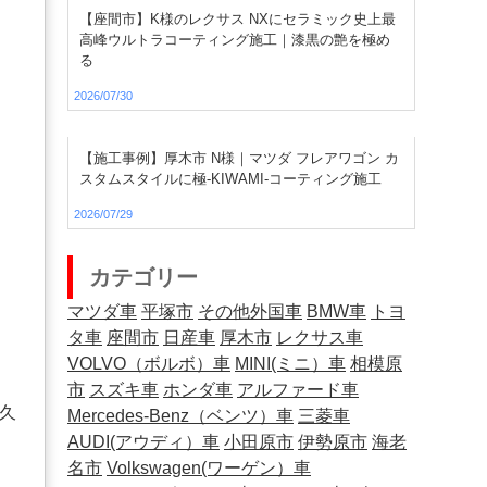
【座間市】K様のレクサス NXにセラミック史上最
高峰ウルトラコーティング施工｜漆黒の艶を極め
る
2026/07/30
【施工事例】厚木市 N様｜マツダ フレアワゴン カ
スタムスタイルに極-KIWAMI-コーティング施工
く
2026/07/29
カテゴリー
マツダ車
平塚市
その他外国車
BMW車
トヨ
、
タ車
座間市
日産車
厚木市
レクサス車
。
VOLVO（ボルボ）車
MINI(ミニ）車
相模原
市
スズキ車
ホンダ車
アルファード車
久
Mercedes-Benz（ベンツ）車
三菱車
AUDI(アウディ）車
小田原市
伊勢原市
海老
名市
Volkswagen(ワーゲン）車