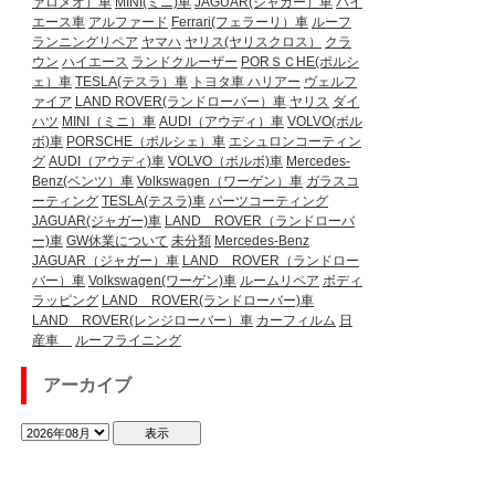
ァロメオ）車
MINI(ミニ)車
JAGUAR(ジャガー）車
ハイ
エース車
アルファード
Ferrari(フェラーリ）車
ルーフ
ランニングリペア
ヤマハ
ヤリス(ヤリスクロス）
クラ
ウン
ハイエース
ランドクルーザー
PORＳＣHE(ポルシ
ェ）車
TESLA(テスラ）車
トヨタ車
ハリアー
ヴェルフ
ァイア
LAND ROVER(ランドローバー）車
ヤリス
ダイ
ハツ
MINI（ミニ）車
AUDI（アウディ）車
VOLVO(ボル
ボ)車
PORSCHE（ポルシェ）車
エシュロンコーティン
グ
AUDI（アウディ)車
VOLVO（ボルボ)車
Mercedes-
Benz(ベンツ）車
Volkswagen（ワーゲン）車
ガラスコ
ーティング
TESLA(テスラ)車
パーツコーティング
JAGUAR(ジャガー)車
LAND ROVER（ランドローバ
ー)車
GW休業について
未分類
Mercedes-Benz
JAGUAR（ジャガー）車
LAND ROVER（ランドロー
バー）車
Volkswagen(ワーゲン)車
ルームリペア
ボディ
ラッピング
LAND ROVER(ランドローバー)車
LAND ROVER(レンジローバー）車
カーフィルム
日
産車
ルーフライニング
アーカイブ