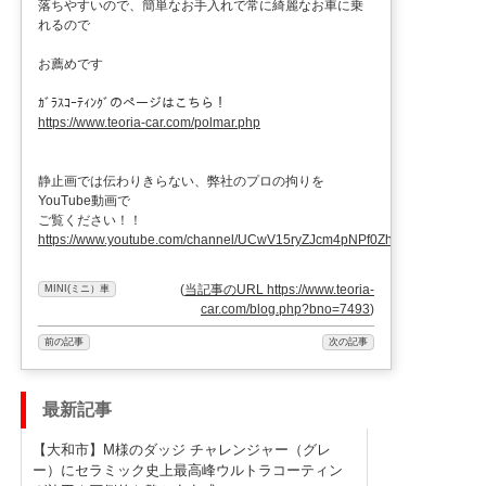
落ちやすいので、簡単なお手入れで常に綺麗なお車に乗
れるので
お薦めです
ｶﾞﾗｽｺｰﾃｨﾝｸﾞのページはこちら！
https://www.teoria-car.com/polmar.php
静止画では伝わりきらない、弊社のプロの拘りを
YouTube動画で
ご覧ください！！
https://www.youtube.com/channel/UCwV15ryZJcm4pNPf0ZhXu9g
(
当記事のURL https://www.teoria-
MINI(ミニ）車
car.com/blog.php?bno=7493
)
前の記事
次の記事
最新記事
【大和市】M様のダッジ チャレンジャー（グレ
ー）にセラミック史上最高峰ウルトラコーティン