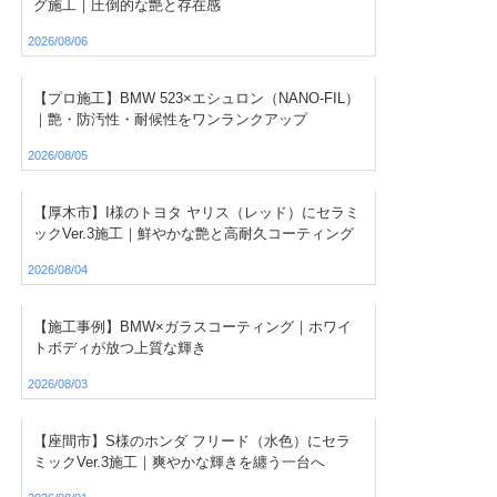
グ施工｜圧倒的な艶と存在感
2026/08/06
【プロ施工】BMW 523×エシュロン（NANO-FIL）
｜艶・防汚性・耐候性をワンランクアップ
2026/08/05
【厚木市】I様のトヨタ ヤリス（レッド）にセラミ
ックVer.3施工｜鮮やかな艶と高耐久コーティング
2026/08/04
【施工事例】BMW×ガラスコーティング｜ホワイ
トボディが放つ上質な輝き
2026/08/03
【座間市】S様のホンダ フリード（水色）にセラ
ミックVer.3施工｜爽やかな輝きを纏う一台へ