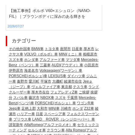
【施工事例】ボルボ V60×エシュロン（NANO-
FIL）｜ブラウンボディに深みのある輝きを
2026/07/27
カテゴリー
その他外国車
BMW車
トヨタ車
座間市
日産車
厚木市
レ
クサス車
VOLVO（ボルボ）車
MINI(ミニ）車
相模原市
スズキ車
ホンダ車
アルファード車
マツダ車
Mercedes-
Benz（ベンツ）車
三菱車
AUDI(アウディ）車
小田原市
伊勢原市
海老名市
Volkswagen(ワーゲン）車
PORSCHE(ポルシェ)車
LEXSUS車
ダイハツ車
ジムニ
ー車
秦野市
愛川町
平塚市
大磯町
綾瀬市在住
Jeeｐ
（ジープ）車
ヴェルファイア車
東京都
テスラ車
ランド
クルーザー車
厚木市在住
フェアレディZ車
ご挨拶
挨拶
分
スバル車
藤沢市
NBOX車
スズキ
千葉県
Mercedes-
Benz(ベンツ)車
PORSCHE(ポルシェ）車
ワゴンR車
Jeep車
足柄上郡
大和市
MINI車
川崎市
ホンダ
Z32車
綾
瀬市
ハリアー車
日産
スペーシア車
フォルクスワーゲン
車
プリウス車
LAND ROVER（レンジローバー）車
謹賀新年
AlfaRomeo(アルファロメオ）車
セラミックコ
ーティング
セルシオ車
クラウン車
Alfa Romeo(アルフ