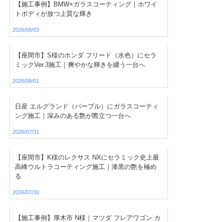
【施工事例】BMW×ガラスコーティング｜ホワイ
トボディが放つ上質な輝き
2026/08/03
【座間市】S様のホンダ フリード（水色）にセラ
ミックVer.3施工｜爽やかな輝きを纏う一台へ
2026/08/01
日産 エルグランド（パープル）にガラスコーティ
ング施工｜深みのある艶が際立つ一台へ
2026/07/31
【座間市】K様のレクサス NXにセラミック史上最
高峰ウルトラコーティング施工｜漆黒の艶を極め
る
2026/07/30
【施工事例】厚木市 N様｜マツダ フレアワゴン カ