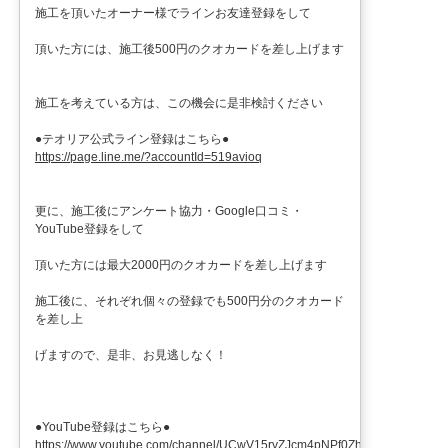
施工を頂いたオーナー様でラインお友達登録をして
頂いた方には、施工後500円のクオカードを差し上げます
施工を考えている方は、この機会に是非検討ください
●テオリア公式ライン登録はこちら●
https://page.line.me/?accountId=519avioq
更に、施工後にアンケート協力・Google口コミ・
YouTube登録をして
頂いた方には最大2000円のクオカードを差し上げます
施工後に、それぞれ個々の登録でも500円分のクオカード
を差し上
げますので、是非、お見逃しなく！
●YouTube登録はこちら●
https://www.youtube.com/channel/UCwV15ryZJcm4pNPf0ZhXu9g