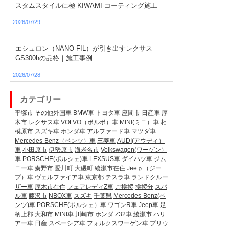
スタムスタイルに極-KIWAMI-コーティング施工
2026/07/29
エシュロン（NANO-FIL）が引き出すレクサス
GS300hの品格｜施工事例
2026/07/28
カテゴリー
平塚市
その他外国車
BMW車
トヨタ車
座間市
日産車
厚
木市
レクサス車
VOLVO（ボルボ）車
MINI(ミニ）車
相
模原市
スズキ車
ホンダ車
アルファード車
マツダ車
Mercedes-Benz（ベンツ）車
三菱車
AUDI(アウディ）
車
小田原市
伊勢原市
海老名市
Volkswagen(ワーゲン）
車
PORSCHE(ポルシェ)車
LEXSUS車
ダイハツ車
ジム
ニー車
秦野市
愛川町
大磯町
綾瀬市在住
Jeeｐ（ジー
プ）車
ヴェルファイア車
東京都
テスラ車
ランドクルー
ザー車
厚木市在住
フェアレディZ車
ご挨拶
挨拶分
スバ
ル車
藤沢市
NBOX車
スズキ
千葉県
Mercedes-Benz(ベ
ンツ)車
PORSCHE(ポルシェ）車
ワゴンR車
Jeep車
足
柄上郡
大和市
MINI車
川崎市
ホンダ
Z32車
綾瀬市
ハリ
アー車
日産
スペーシア車
フォルクスワーゲン車
プリウ