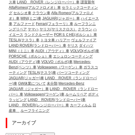
ス車
LAND ROVER（レンジローバー）車
謹賀新年
AlfaRomeo(アルファロメオ）車
セラミックコーティン
グ
セルシオ車
クラウン車
Alfa Romeo(アルファロメ
オ）車
MINI(ミニ)車
JAGUAR(ジャガー）車
ハイエース
車
アルファード
Ferrari(フェラーリ）車
ルーフランニ
ングリペア
ヤマハ
ヤリス(ヤリスクロス）
クラウン
ハ
イエース
ランドクルーザー
PORＳＣHE(ポルシェ）車
TESLA(テスラ）車
トヨタ車
ハリアー
ヴェルファイア
LAND ROVER(ランドローバー）車
ヤリス
ダイハツ
MINI（ミニ）車
AUDI（アウディ）車
VOLVO(ボルボ)車
PORSCHE（ポルシェ）車
エシュロンコーティング
AUDI（アウディ)車
VOLVO（ボルボ)車
Mercedes-
Benz(ベンツ）車
Volkswagen（ワーゲン）車
ガラスコ
ーティング
TESLA(テスラ)車
パーツコーティング
JAGUAR(ジャガー)車
LAND ROVER（ランドローバ
ー)車
GW休業について
未分類
Mercedes-Benz
JAGUAR（ジャガー）車
LAND ROVER（ランドロー
バー）車
Volkswagen(ワーゲン)車
ルームリペア
ボディ
ラッピング
LAND ROVER(ランドローバー)車
LAND ROVER(レンジローバー）車
カーフィルム
日
産車
ルーフライニング
アーカイブ