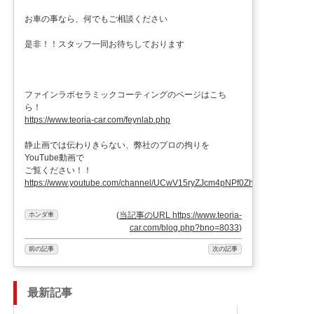
お車の事なら、何でもご相談ください
是非！！スタッフ一同お待ちしております
ファインラボセラミックコーティングのページはこち
ら！
https://www.teoria-car.com/feynlab.php
静止画では伝わりきらない、弊社のプロの拘りを
YouTube動画で
ご覧ください！！
https://www.youtube.com/channel/UCwV15ryZJcm4pNPf0ZhXu9g
(
当記事のURL https://www.teoria-
ホンダ車
car.com/blog.php?bno=8033
)
前の記事
次の記事
最新記事