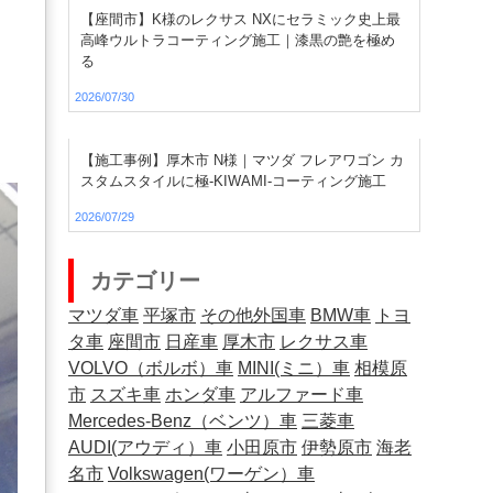
【座間市】K様のレクサス NXにセラミック史上最
高峰ウルトラコーティング施工｜漆黒の艶を極め
る
2026/07/30
【施工事例】厚木市 N様｜マツダ フレアワゴン カ
スタムスタイルに極-KIWAMI-コーティング施工
2026/07/29
カテゴリー
マツダ車
平塚市
その他外国車
BMW車
トヨ
タ車
座間市
日産車
厚木市
レクサス車
VOLVO（ボルボ）車
MINI(ミニ）車
相模原
市
スズキ車
ホンダ車
アルファード車
Mercedes-Benz（ベンツ）車
三菱車
AUDI(アウディ）車
小田原市
伊勢原市
海老
名市
Volkswagen(ワーゲン）車