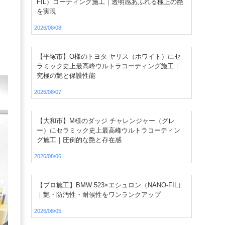
FIL）コーティング施工｜透明感あふれる極上の艶
を実現
2026/08/08
【平塚市】O様のトヨタ ヤリス（ホワイト）にセ
ラミック史上最高峰ウルトラコーティング施工｜
究極の艶と保護性能
2026/08/07
【大和市】M様のダッジ チャレンジャー（グレ
ー）にセラミック史上最高峰ウルトラコーティン
グ施工｜圧倒的な艶と存在感
2026/08/06
【プロ施工】BMW 523×エシュロン（NANO-FIL）
｜艶・防汚性・耐候性をワンランクアップ
2026/08/05