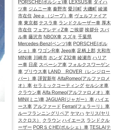
PORSCHE(ポルシェ)車
LEXSUS車
ダイハ
ツ車
ジムニー車
秦野市
愛川町
大磯町
綾瀬
市在住
Jeeｐ（ジープ）車
ヴェルファイア
車
東京都
テスラ車
ランドクルーザー車
厚木
市在住
フェアレディZ車
ご挨拶
挨拶分
スバ
ル車
藤沢市
NBOX車
スズキ
千葉県
Mercedes-Benz(ベンツ)車
PORSCHE(ポル
シェ）車
ワゴンR車
Jeep車
足柄上郡
大和市
MINI車
川崎市
ホンダ
Z32車
綾瀬市
ハリア
ー車
日産
スペーシア車
フォルクスワーゲン
車
プリウス車
LAND ROVER（レンジロー
バー）車
謹賀新年
AlfaRomeo(アルファロメ
オ）車
セラミックコーティング
セルシオ車
クラウン車
Alfa Romeo(アルファロメオ）車
MINI(ミニ)車
JAGUAR(ジャガー）車
ハイエ
ース車
アルファード
Ferrari(フェラーリ）車
ルーフランニングリペア
ヤマハ
ヤリス(ヤリ
スクロス）
クラウン
ハイエース
ランドクル
ーザー
PORＳＣHE(ポルシェ）車
TESLA(テ