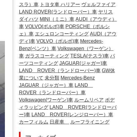
スラ）車
トヨタ車
ハリアー
ヴェルファイア
LAND ROVER(ランドローバー）車
ヤリス
ダイハツ
MINI（ミニ）車
AUDI（アウディ）
車
VOLVO(ボルボ)車
PORSCHE（ポルシ
ェ）車
エシュロンコーティング
AUDI（アウ
ディ)車
VOLVO（ボルボ)車
Mercedes-
Benz(ベンツ）車
Volkswagen（ワーゲン）
車
ガラスコーティング
TESLA(テスラ)車
パ
ーツコーティング
JAGUAR(ジャガー)車
LAND ROVER（ランドローバー)車
GW休
業について
未分類
Mercedes-Benz
JAGUAR（ジャガー）車
LAND
ROVER（ランドローバー）車
Volkswagen(ワーゲン)車
ルームリペア
ボデ
ィラッピング
LAND ROVER(ランドローバ
ー)車
LAND ROVER(レンジローバー）車
カーフィルム
日産車
ルーフライニング