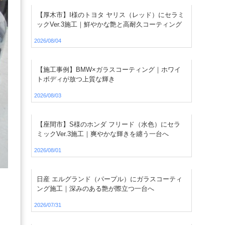
【厚木市】I様のトヨタ ヤリス（レッド）にセラミ
ックVer.3施工｜鮮やかな艶と高耐久コーティング
2026/08/04
【施工事例】BMW×ガラスコーティング｜ホワイ
トボディが放つ上質な輝き
2026/08/03
【座間市】S様のホンダ フリード（水色）にセラ
ミックVer.3施工｜爽やかな輝きを纏う一台へ
2026/08/01
日産 エルグランド（パープル）にガラスコーティ
ング施工｜深みのある艶が際立つ一台へ
2026/07/31