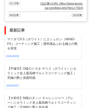
(
当記事のURL https://www.teoria-
ホンダ車
car.com/blog.php?bno=7503
)
前の記事
次の記事
最新記事
マツダ CX-5（ホワイト）にエシュロン（NANO-
FIL）コーティング施工｜透明感あふれる極上の艶
を実現
2026/08/08
【平塚市】O様のトヨタ ヤリス（ホワイト）にセ
ラミック史上最高峰ウルトラコーティング施工｜
究極の艶と保護性能
2026/08/07
【大和市】M様のダッジ チャレンジャー（グレ
ー）にセラミック史上最高峰ウルトラコーティン
グ施工｜圧倒的な艶と存在感