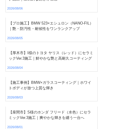
2026/08/06
【プロ施工】BMW 523×エシュロン（NANO-FIL）
｜艶・防汚性・耐候性をワンランクアップ
2026/08/05
【厚木市】I様のトヨタ ヤリス（レッド）にセラミ
ックVer.3施工｜鮮やかな艶と高耐久コーティング
2026/08/04
【施工事例】BMW×ガラスコーティング｜ホワイ
トボディが放つ上質な輝き
2026/08/03
【座間市】S様のホンダ フリード（水色）にセラ
ミックVer.3施工｜爽やかな輝きを纏う一台へ
2026/08/01