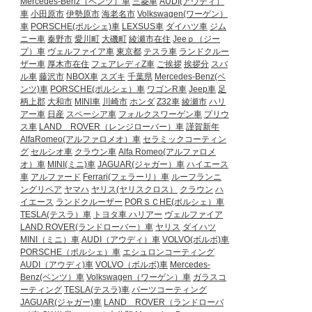
Mercedes-Benz（ベンツ）車
三菱車
AUDI(アウディ）
車
小田原市
伊勢原市
海老名市
Volkswagen(ワーゲン）
車
PORSCHE(ポルシェ)車
LEXSUS車
ダイハツ車
ジム
ニー車
秦野市
愛川町
大磯町
綾瀬市在住
Jeeｐ（ジー
プ）車
ヴェルファイア車
東京都
テスラ車
ランドクルー
ザー車
厚木市在住
フェアレディZ車
ご挨拶
挨拶分
スバ
ル車
藤沢市
NBOX車
スズキ
千葉県
Mercedes-Benz(ベ
ンツ)車
PORSCHE(ポルシェ）車
ワゴンR車
Jeep車
足
柄上郡
大和市
MINI車
川崎市
ホンダ
Z32車
綾瀬市
ハリ
アー車
日産
スペーシア車
フォルクスワーゲン車
プリウ
ス車
LAND ROVER（レンジローバー）車
謹賀新年
AlfaRomeo(アルファロメオ）車
セラミックコーティン
グ
セルシオ車
クラウン車
Alfa Romeo(アルファロメ
オ）車
MINI(ミニ)車
JAGUAR(ジャガー）車
ハイエース
車
アルファード
Ferrari(フェラーリ）車
ルーフランニ
ングリペア
ヤマハ
ヤリス(ヤリスクロス）
クラウン
ハ
イエース
ランドクルーザー
PORＳＣHE(ポルシェ）車
TESLA(テスラ）車
トヨタ車
ハリアー
ヴェルファイア
LAND ROVER(ランドローバー）車
ヤリス
ダイハツ
MINI（ミニ）車
AUDI（アウディ）車
VOLVO(ボルボ)車
PORSCHE（ポルシェ）車
エシュロンコーティング
AUDI（アウディ)車
VOLVO（ボルボ)車
Mercedes-
Benz(ベンツ）車
Volkswagen（ワーゲン）車
ガラスコ
ーティング
TESLA(テスラ)車
パーツコーティング
JAGUAR(ジャガー)車
LAND ROVER（ランドローバ