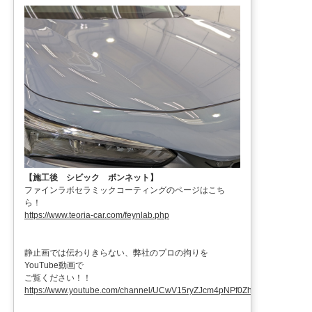
【施工後 シビック ボンネット】
ファインラボセラミックコーティングのページはこち
ら！
https://www.teoria-car.com/feynlab.php
静止画では伝わりきらない、弊社のプロの拘りを
YouTube動画で
ご覧ください！！
https://www.youtube.com/channel/UCwV15ryZJcm4pNPf0ZhXu9g