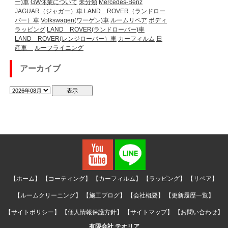
ー)車
GW休業について
未分類
Mercedes-Benz
JAGUAR（ジャガー）車
LAND ROVER（ランドロー
バー）車
Volkswagen(ワーゲン)車
ルームリペア
ボディ
ラッピング
LAND ROVER(ランドローバー)車
LAND ROVER(レンジローバー）車
カーフィルム
日
産車
ルーフライニング
アーカイブ
【ホーム】
【コーティング】
【カーフィルム】
【ラッピング】
【リペア】
【ルームクリーニング】
【施工ブログ】
【会社概要】
【更新履歴一覧】
【サイトポリシー】
【個人情報保護方針】
【サイトマップ】
【お問い合わせ】
有限会社 テオリア