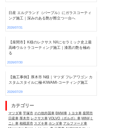
日産 エルグランド（パープル）にガラスコーティ
ング施工｜深みのある艶が際立つ一台へ
2026/07/31
【座間市】K様のレクサス NXにセラミック史上最
高峰ウルトラコーティング施工｜漆黒の艶を極め
る
2026/07/30
【施工事例】厚木市 N様｜マツダ フレアワゴン カ
スタムスタイルに極-KIWAMI-コーティング施工
2026/07/29
カテゴリー
マツダ車
平塚市
その他外国車
BMW車
トヨタ車
座間市
日産車
厚木市
レクサス車
VOLVO（ボルボ）車
MINI(ミ
ニ）車
相模原市
スズキ車
ホンダ車
アルファード車