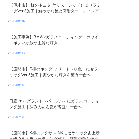
【厚木市】I様のトヨタ ヤリス（レッド）にセラミ
ックVer.3施工｜鮮やかな艶と高耐久コーティング
2026/08/04
【施工事例】BMW×ガラスコーティング｜ホワイ
トボディが放つ上質な輝き
2026/08/03
【座間市】S様のホンダ フリード（水色）にセラ
ミックVer.3施工｜爽やかな輝きを纏う一台へ
2026/08/01
日産 エルグランド（パープル）にガラスコーティ
ング施工｜深みのある艶が際立つ一台へ
2026/07/31
【座間市】K様のレクサス NXにセラミック史上最
高峰ウルトラコーティング施工｜漆黒の艶を極め