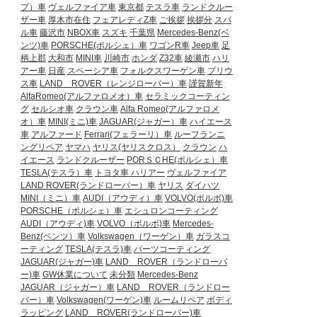
プ）車
ヴェルファイア車
東京都
テスラ車
ランドクルー
ザー車
厚木市在住
フェアレディZ車
ご挨拶
挨拶分
スバ
ル車
藤沢市
NBOX車
スズキ
千葉県
Mercedes-Benz(ベ
ンツ)車
PORSCHE(ポルシェ）車
ワゴンR車
Jeep車
足
柄上郡
大和市
MINI車
川崎市
ホンダ
Z32車
綾瀬市
ハリ
アー車
日産
スペーシア車
フォルクスワーゲン車
プリウ
ス車
LAND ROVER（レンジローバー）車
謹賀新年
AlfaRomeo(アルファロメオ）車
セラミックコーティン
グ
セルシオ車
クラウン車
Alfa Romeo(アルファロメ
オ）車
MINI(ミニ)車
JAGUAR(ジャガー）車
ハイエース
車
アルファード
Ferrari(フェラーリ）車
ルーフランニ
ングリペア
ヤマハ
ヤリス(ヤリスクロス）
クラウン
ハ
イエース
ランドクルーザー
PORＳＣHE(ポルシェ）車
TESLA(テスラ）車
トヨタ車
ハリアー
ヴェルファイア
LAND ROVER(ランドローバー）車
ヤリス
ダイハツ
MINI（ミニ）車
AUDI（アウディ）車
VOLVO(ボルボ)車
PORSCHE（ポルシェ）車
エシュロンコーティング
AUDI（アウディ)車
VOLVO（ボルボ)車
Mercedes-
Benz(ベンツ）車
Volkswagen（ワーゲン）車
ガラスコ
ーティング
TESLA(テスラ)車
パーツコーティング
JAGUAR(ジャガー)車
LAND ROVER（ランドローバ
ー)車
GW休業について
未分類
Mercedes-Benz
JAGUAR（ジャガー）車
LAND ROVER（ランドロー
バー）車
Volkswagen(ワーゲン)車
ルームリペア
ボディ
ラッピング
LAND ROVER(ランドローバー)車