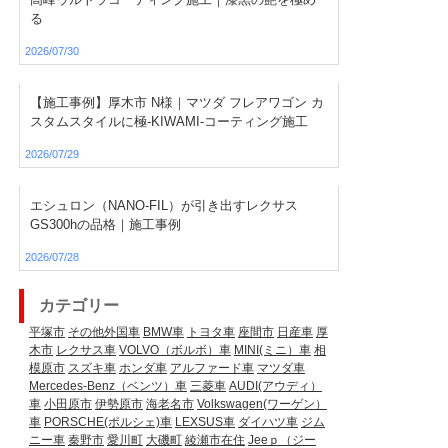
る
2026/07/30
【施工事例】厚木市 N様｜マツダ フレアワゴン カ
スタムスタイルに極-KIWAMI-コーティング施工
2026/07/29
エシュロン（NANO-FIL）が引き出すレクサス
GS300hの品格｜施工事例
2026/07/28
カテゴリー
平塚市
その他外国車
BMW車
トヨタ車
座間市
日産車
厚
木市
レクサス車
VOLVO（ボルボ）車
MINI(ミニ）車
相
模原市
スズキ車
ホンダ車
アルファード車
マツダ車
Mercedes-Benz（ベンツ）車
三菱車
AUDI(アウディ）
車
小田原市
伊勢原市
海老名市
Volkswagen(ワーゲン）
車
PORSCHE(ポルシェ)車
LEXSUS車
ダイハツ車
ジム
ニー車
秦野市
愛川町
大磯町
綾瀬市在住
Jeeｐ（ジー