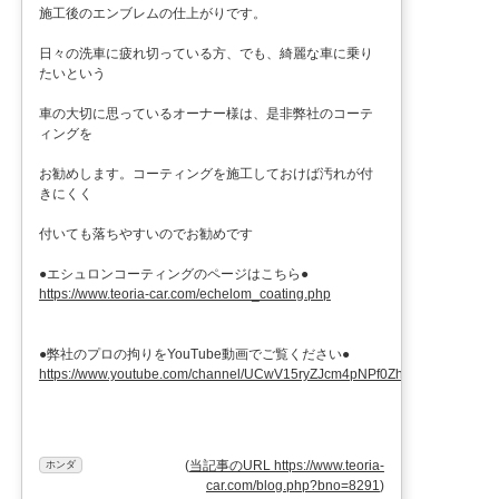
施工後のエンブレムの仕上がりです。
日々の洗車に疲れ切っている方、でも、綺麗な車に乗り
たいという
車の大切に思っているオーナー様は、是非弊社のコーテ
ィングを
お勧めします。コーティングを施工しておけば汚れが付
きにくく
付いても落ちやすいのでお勧めです
●エシュロンコーティングのページはこちら●
https://www.teoria-car.com/echelom_coating.php
●弊社のプロの拘りをYouTube動画でご覧ください●
https://www.youtube.com/channel/UCwV15ryZJcm4pNPf0ZhXu9g
(
当記事のURL https://www.teoria-
ホンダ
car.com/blog.php?bno=8291
)