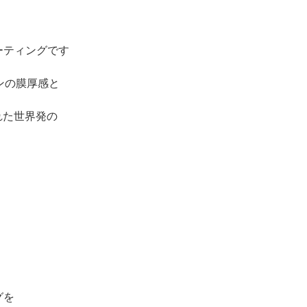
ーティングです
ンの膜厚感と
れた世界発の
グを