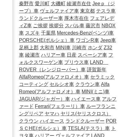
秦野市
愛川町
大磯町
綾瀬市在住
Jeeｐ（ジ
ープ）車
ヴェルファイア車
東京都
テスラ車
ランドクルーザー車
厚木市在住
フェアレデ
ィZ車
ご挨拶
挨拶分
スバル車
藤沢市
NBOX
車
スズキ
千葉県
Mercedes-Benz(ベンツ)車
PORSCHE(ポルシェ）車
ワゴンR車
Jeep車
足柄上郡
大和市
MINI車
川崎市
ホンダ
Z32
車
綾瀬市
ハリアー車
日産
スペーシア車
フ
ォルクスワーゲン車
プリウス車
LAND
ROVER（レンジローバー）車
謹賀新年
AlfaRomeo(アルファロメオ）車
セラミック
コーティング
セルシオ車
クラウン車
Alfa
Romeo(アルファロメオ）車
MINI(ミニ)車
JAGUAR(ジャガー）車
ハイエース車
アルフ
ァード
Ferrari(フェラーリ）車
ルーフランニ
ングリペア
ヤマハ
ヤリス(ヤリスクロス）
クラウン
ハイエース
ランドクルーザー
POR
ＳＣHE(ポルシェ）車
TESLA(テスラ）車
ト
ヨタ車
ハリアー
ヴェルファイア
LAND