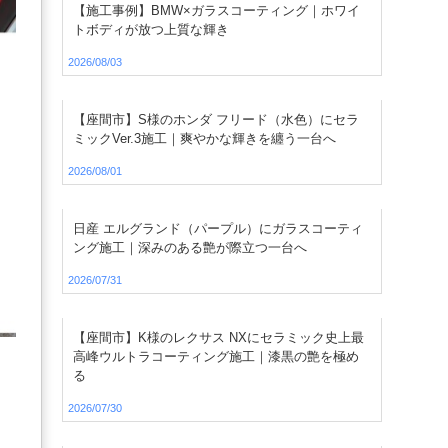
【施工事例】BMW×ガラスコーティング｜ホワイ
トボディが放つ上質な輝き
2026/08/03
【座間市】S様のホンダ フリード（水色）にセラ
ミックVer.3施工｜爽やかな輝きを纏う一台へ
2026/08/01
日産 エルグランド（パープル）にガラスコーティ
ング施工｜深みのある艶が際立つ一台へ
2026/07/31
【座間市】K様のレクサス NXにセラミック史上最
高峰ウルトラコーティング施工｜漆黒の艶を極め
る
2026/07/30