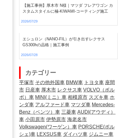
【施工事例】厚木市 N様｜マツダ フレアワゴン カ
スタムスタイルに極-KIWAMI-コーティング施工
2026/07/29
エシュロン（NANO-FIL）が引き出すレクサス
GS300hの品格｜施工事例
2026/07/28
カテゴリー
平塚市
その他外国車
BMW車
トヨタ車
座間
市
日産車
厚木市
レクサス車
VOLVO（ボル
ボ）車
MINI(ミニ）車
相模原市
スズキ車
ホ
ンダ車
アルファード車
マツダ車
Mercedes-
Benz（ベンツ）車
三菱車
AUDI(アウディ）
車
小田原市
伊勢原市
海老名市
Volkswagen(ワーゲン）車
PORSCHE(ポル
シェ)車
LEXSUS車
ダイハツ車
ジムニー車