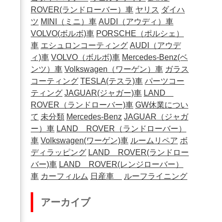
ROVER(ランドローバー）車
ヤリス
ダイハ
ツ
MINI（ミニ）車
AUDI（アウディ）車
VOLVO(ボルボ)車
PORSCHE（ポルシェ）
車
エシュロンコーティング
AUDI（アウデ
ィ)車
VOLVO（ボルボ)車
Mercedes-Benz(ベ
ンツ）車
Volkswagen（ワーゲン）車
ガラス
コーティング
TESLA(テスラ)車
パーツコー
ティング
JAGUAR(ジャガー)車
LAND
ROVER（ランドローバー)車
GW休業につい
て
未分類
Mercedes-Benz
JAGUAR（ジャガ
ー）車
LAND ROVER（ランドローバー）
車
Volkswagen(ワーゲン)車
ルームリペア
ボ
ディラッピング
LAND ROVER(ランドロー
バー)車
LAND ROVER(レンジローバー）
車
カーフィルム
日産車
ルーフライニング
アーカイブ