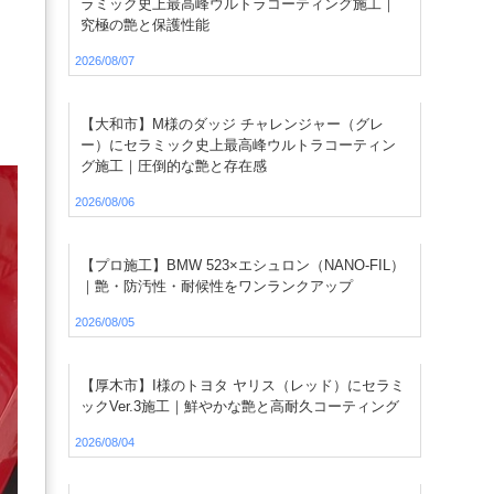
ラミック史上最高峰ウルトラコーティング施工｜
究極の艶と保護性能
2026/08/07
【大和市】M様のダッジ チャレンジャー（グレ
ー）にセラミック史上最高峰ウルトラコーティン
グ施工｜圧倒的な艶と存在感
2026/08/06
【プロ施工】BMW 523×エシュロン（NANO-FIL）
｜艶・防汚性・耐候性をワンランクアップ
2026/08/05
【厚木市】I様のトヨタ ヤリス（レッド）にセラミ
ックVer.3施工｜鮮やかな艶と高耐久コーティング
2026/08/04