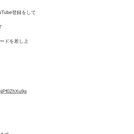
Tube登録をして
す
カードを差し上
pNPf0ZhXu9g
、