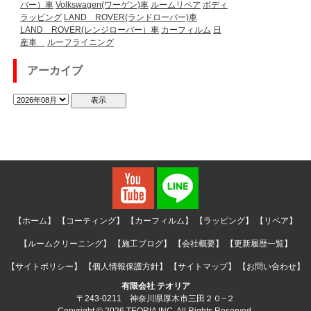
バー）車
Volkswagen(ワーゲン)車
ルームリペア
ボディ
ラッピング
LAND ROVER(ランドローバー)車
LAND ROVER(レンジローバー）車
カーフィルム
日
産車
ルーフライニング
アーカイブ
【ホーム】
【コーティング】
【カーフィルム】
【ラッピング】
【リペア】
【ルームクリーニング】
【施工ブログ】
【会社概要】
【更新履歴一覧】
【サイトポリシー】
【個人情報保護方針】
【サイトマップ】
【お問い合わせ】
有限会社 テオリア
〒243-0211 神奈川県厚木市三田２０−２
Copyright © 2026 TEORIA INC. All Rights Reserved.