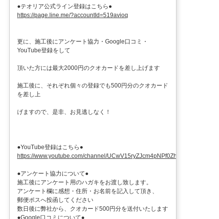
●テオリア公式ライン登録はこちら●
https://page.line.me/?accountId=519avioq
更に、施工後にアンケート協力・Google口コミ・
YouTube登録をして
頂いた方には最大2000円のクオカードを差し上げます
施工後に、それぞれ個々の登録でも500円分のクオカード
を差し上
げますので、是非、お見逃しなく！
●YouTube登録はこちら●
https://www.youtube.com/channel/UCwV15ryZJcm4pNPf0ZhXu9g
●アンケート協力について●
施工後にアンケート用のハガキをお渡し致します。
アンケート欄に感想・住所・お名前を記入して頂き、
郵便ポスへ投函してください
数日後に弊社から、クオカード500円分を送付いたします
●Google口コミについて●