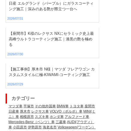
日産 エルグランド（パープル）にガラスコーティ
ング施工｜深みのある艶が際立つ一台へ
2026/07/31
【座間市】K様のレクサス NXにセラミック史上最
高峰ウルトラコーティング施工｜漆黒の艶を極め
る
2026/07/30
【施工事例】厚木市 N様｜マツダ フレアワゴン カ
スタムスタイルに極-KIWAMI-コーティング施工
2026/07/29
カテゴリー
マツダ車
平塚市
その他外国車
BMW車
トヨタ車
座間市
日産車
厚木市
レクサス車
VOLVO（ボルボ）車
MINI(ミ
ニ）車
相模原市
スズキ車
ホンダ車
アルファード車
Mercedes-Benz（ベンツ）車
三菱車
AUDI(アウディ）
車
小田原市
伊勢原市
海老名市
Volkswagen(ワーゲン）