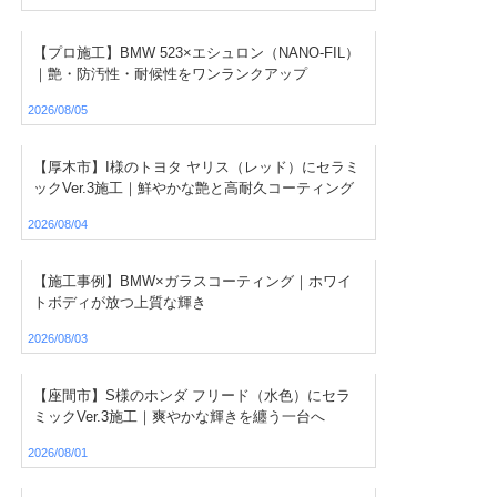
【プロ施工】BMW 523×エシュロン（NANO-FIL）
｜艶・防汚性・耐候性をワンランクアップ
2026/08/05
【厚木市】I様のトヨタ ヤリス（レッド）にセラミ
ックVer.3施工｜鮮やかな艶と高耐久コーティング
2026/08/04
【施工事例】BMW×ガラスコーティング｜ホワイ
トボディが放つ上質な輝き
2026/08/03
【座間市】S様のホンダ フリード（水色）にセラ
ミックVer.3施工｜爽やかな輝きを纏う一台へ
2026/08/01