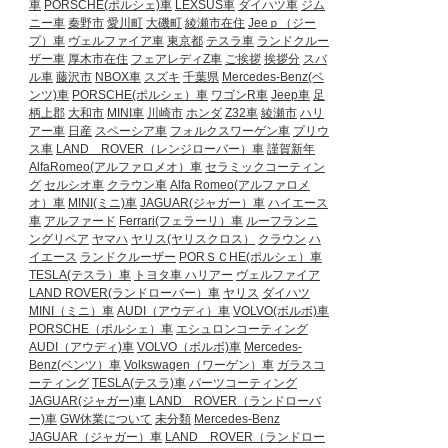
車
PORSCHE(ポルシェ)車
LEXSUS車
ダイハツ車
ジム
ニー車
秦野市
愛川町
大磯町
綾瀬市在住
Jeeｐ（ジー
プ）車
ヴェルファイア車
東京都
テスラ車
ランドクルー
ザー車
厚木市在住
フェアレディZ車
ご挨拶
挨拶分
スバ
ル車
藤沢市
NBOX車
スズキ
千葉県
Mercedes-Benz(ベ
ンツ)車
PORSCHE(ポルシェ）車
ワゴンR車
Jeep車
足
柄上郡
大和市
MINI車
川崎市
ホンダ
Z32車
綾瀬市
ハリ
アー車
日産
スペーシア車
フォルクスワーゲン車
プリウ
ス車
LAND ROVER（レンジローバー）車
謹賀新年
AlfaRomeo(アルファロメオ）車
セラミックコーティン
グ
セルシオ車
クラウン車
Alfa Romeo(アルファロメ
オ）車
MINI(ミニ)車
JAGUAR(ジャガー）車
ハイエース
車
アルファード
Ferrari(フェラーリ）車
ルーフランニ
ングリペア
ヤマハ
ヤリス(ヤリスクロス）
クラウン
ハ
イエース
ランドクルーザー
PORＳＣHE(ポルシェ）車
TESLA(テスラ）車
トヨタ車
ハリアー
ヴェルファイア
LAND ROVER(ランドローバー）車
ヤリス
ダイハツ
MINI（ミニ）車
AUDI（アウディ）車
VOLVO(ボルボ)車
PORSCHE（ポルシェ）車
エシュロンコーティング
AUDI（アウディ)車
VOLVO（ボルボ)車
Mercedes-
Benz(ベンツ）車
Volkswagen（ワーゲン）車
ガラスコ
ーティング
TESLA(テスラ)車
パーツコーティング
JAGUAR(ジャガー)車
LAND ROVER（ランドローバ
ー)車
GW休業について
未分類
Mercedes-Benz
JAGUAR（ジャガー）車
LAND ROVER（ランドロー