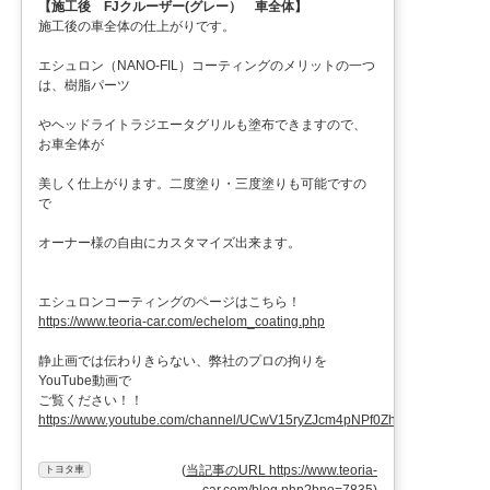
【施工後 FJクルーザー(グレー） 車全体】
施工後の車全体の仕上がりです。
エシュロン（NANO-FIL）コーティングのメリットの一つ
は、樹脂パーツ
やヘッドライトラジエータグリルも塗布できますので、
お車全体が
美しく仕上がります。二度塗り・三度塗りも可能ですの
で
オーナー様の自由にカスタマイズ出来ます。
エシュロンコーティングのページはこちら！
https://www.teoria-car.com/echelom_coating.php
静止画では伝わりきらない、弊社のプロの拘りを
YouTube動画で
ご覧ください！！
https://www.youtube.com/channel/UCwV15ryZJcm4pNPf0ZhXu9g
(
当記事のURL https://www.teoria-
トヨタ車
car.com/blog.php?bno=7835
)