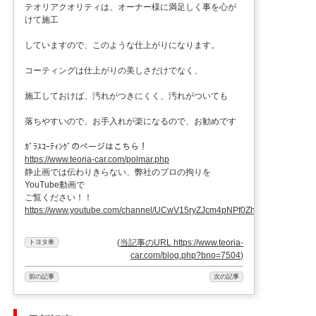
テオリアクオリティは、オーナー様に満足しく事を心が
けて施工
していますので、このような仕上がりになります。
コーティングは仕上がりの美しさだけでなく、
施工しておけば、汚れがつきにくく、汚れがついても
落ちやすいので、お手入れが楽になるので、お勧めです
ｶﾞﾗｽｺｰﾃｨﾝｸﾞのぺージはこちら！
https://www.teoria-car.com/polmar.php
静止画では伝わりきらない、弊社のプロの拘りを
YouTube動画で
ご覧ください！！
https://www.youtube.com/channel/UCwV15ryZJcm4pNPf0ZhXu9g
(
当記事のURL https://www.teoria-
トヨタ車
car.com/blog.php?bno=7504
)
前の記事
次の記事