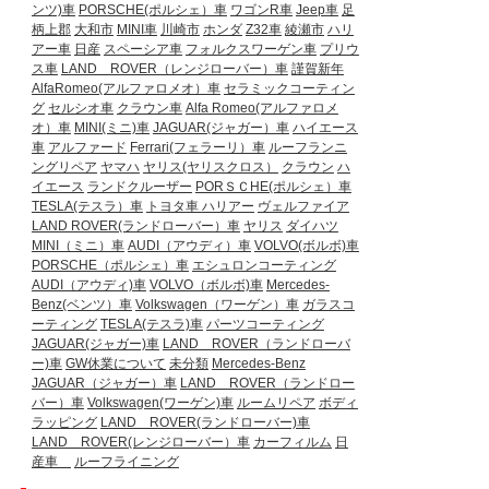
ンツ)車
PORSCHE(ポルシェ）車
ワゴンR車
Jeep車
足
柄上郡
大和市
MINI車
川崎市
ホンダ
Z32車
綾瀬市
ハリ
アー車
日産
スペーシア車
フォルクスワーゲン車
プリウ
ス車
LAND ROVER（レンジローバー）車
謹賀新年
AlfaRomeo(アルファロメオ）車
セラミックコーティン
グ
セルシオ車
クラウン車
Alfa Romeo(アルファロメ
オ）車
MINI(ミニ)車
JAGUAR(ジャガー）車
ハイエース
車
アルファード
Ferrari(フェラーリ）車
ルーフランニ
ングリペア
ヤマハ
ヤリス(ヤリスクロス）
クラウン
ハ
イエース
ランドクルーザー
PORＳＣHE(ポルシェ）車
TESLA(テスラ）車
トヨタ車
ハリアー
ヴェルファイア
LAND ROVER(ランドローバー）車
ヤリス
ダイハツ
MINI（ミニ）車
AUDI（アウディ）車
VOLVO(ボルボ)車
PORSCHE（ポルシェ）車
エシュロンコーティング
AUDI（アウディ)車
VOLVO（ボルボ)車
Mercedes-
Benz(ベンツ）車
Volkswagen（ワーゲン）車
ガラスコ
ーティング
TESLA(テスラ)車
パーツコーティング
JAGUAR(ジャガー)車
LAND ROVER（ランドローバ
ー)車
GW休業について
未分類
Mercedes-Benz
JAGUAR（ジャガー）車
LAND ROVER（ランドロー
バー）車
Volkswagen(ワーゲン)車
ルームリペア
ボディ
ラッピング
LAND ROVER(ランドローバー)車
LAND ROVER(レンジローバー）車
カーフィルム
日
産車
ルーフライニング