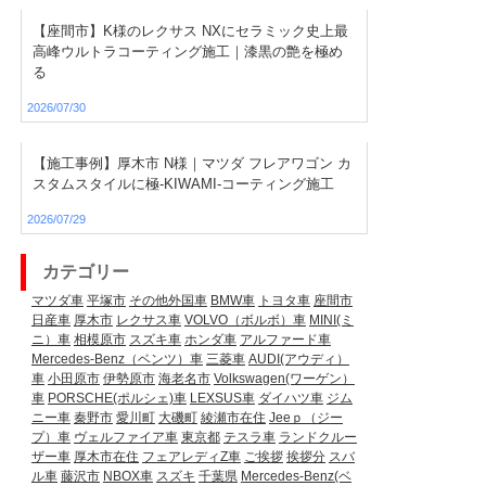
【座間市】K様のレクサス NXにセラミック史上最
高峰ウルトラコーティング施工｜漆黒の艶を極め
る
2026/07/30
【施工事例】厚木市 N様｜マツダ フレアワゴン カ
スタムスタイルに極-KIWAMI-コーティング施工
2026/07/29
カテゴリー
マツダ車
平塚市
その他外国車
BMW車
トヨタ車
座間市
日産車
厚木市
レクサス車
VOLVO（ボルボ）車
MINI(ミ
ニ）車
相模原市
スズキ車
ホンダ車
アルファード車
Mercedes-Benz（ベンツ）車
三菱車
AUDI(アウディ）
車
小田原市
伊勢原市
海老名市
Volkswagen(ワーゲン）
車
PORSCHE(ポルシェ)車
LEXSUS車
ダイハツ車
ジム
ニー車
秦野市
愛川町
大磯町
綾瀬市在住
Jeeｐ（ジー
プ）車
ヴェルファイア車
東京都
テスラ車
ランドクルー
ザー車
厚木市在住
フェアレディZ車
ご挨拶
挨拶分
スバ
ル車
藤沢市
NBOX車
スズキ
千葉県
Mercedes-Benz(ベ