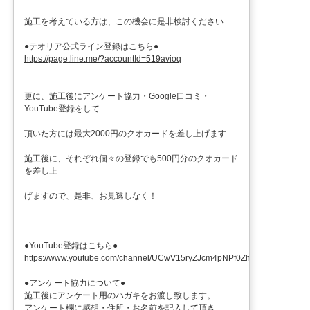
施工を考えている方は、この機会に是非検討ください
●テオリア公式ライン登録はこちら●
https://page.line.me/?accountId=519avioq
更に、施工後にアンケート協力・Google口コミ・
YouTube登録をして
頂いた方には最大2000円のクオカードを差し上げます
施工後に、それぞれ個々の登録でも500円分のクオカード
を差し上
げますので、是非、お見逃しなく！
●YouTube登録はこちら●
https://www.youtube.com/channel/UCwV15ryZJcm4pNPf0ZhXu9g
●アンケート協力について●
施工後にアンケート用のハガキをお渡し致します。
アンケート欄に感想・住所・お名前を記入して頂き、