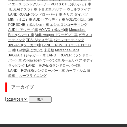
イエース
ランドクルーザー
PORＳＣHE(ポルシェ）車
TESLA(テスラ）車
トヨタ車
ハリアー
ヴェルファイア
LAND ROVER(ランドローバー）車
ヤリス
ダイハツ
MINI（ミニ）車
AUDI（アウディ）車
VOLVO(ボルボ)車
PORSCHE（ポルシェ）車
エシュロンコーティング
AUDI（アウディ)車
VOLVO（ボルボ)車
Mercedes-
Benz(ベンツ）車
Volkswagen（ワーゲン）車
ガラスコ
ーティング
TESLA(テスラ)車
パーツコーティング
JAGUAR(ジャガー)車
LAND ROVER（ランドローバ
ー)車
GW休業について
未分類
Mercedes-Benz
JAGUAR（ジャガー）車
LAND ROVER（ランドロー
バー）車
Volkswagen(ワーゲン)車
ルームリペア
ボディ
ラッピング
LAND ROVER(ランドローバー)車
LAND ROVER(レンジローバー）車
カーフィルム
日
産車
ルーフライニング
アーカイブ