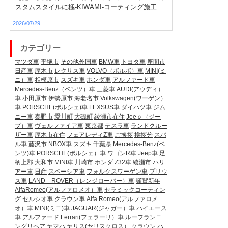
スタムスタイルに極-KIWAMI-コーティング施工
2026/07/29
カテゴリー
マツダ車
平塚市
その他外国車
BMW車
トヨタ車
座間市
日産車
厚木市
レクサス車
VOLVO（ボルボ）車
MINI(ミ
ニ）車
相模原市
スズキ車
ホンダ車
アルファード車
Mercedes-Benz（ベンツ）車
三菱車
AUDI(アウディ）
車
小田原市
伊勢原市
海老名市
Volkswagen(ワーゲン）
車
PORSCHE(ポルシェ)車
LEXSUS車
ダイハツ車
ジム
ニー車
秦野市
愛川町
大磯町
綾瀬市在住
Jeeｐ（ジー
プ）車
ヴェルファイア車
東京都
テスラ車
ランドクルー
ザー車
厚木市在住
フェアレディZ車
ご挨拶
挨拶分
スバ
ル車
藤沢市
NBOX車
スズキ
千葉県
Mercedes-Benz(ベ
ンツ)車
PORSCHE(ポルシェ）車
ワゴンR車
Jeep車
足
柄上郡
大和市
MINI車
川崎市
ホンダ
Z32車
綾瀬市
ハリ
アー車
日産
スペーシア車
フォルクスワーゲン車
プリウ
ス車
LAND ROVER（レンジローバー）車
謹賀新年
AlfaRomeo(アルファロメオ）車
セラミックコーティン
グ
セルシオ車
クラウン車
Alfa Romeo(アルファロメ
オ）車
MINI(ミニ)車
JAGUAR(ジャガー）車
ハイエース
車
アルファード
Ferrari(フェラーリ）車
ルーフランニ
ングリペア
ヤマハ
ヤリス(ヤリスクロス）
クラウン
ハ