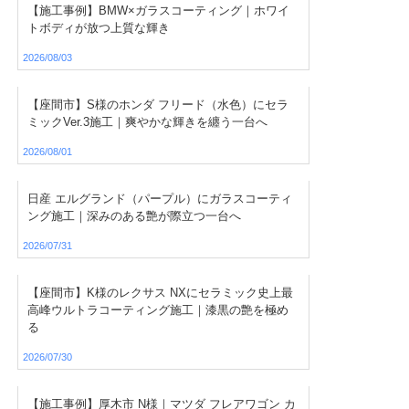
【施工事例】BMW×ガラスコーティング｜ホワイ
トボディが放つ上質な輝き
2026/08/03
【座間市】S様のホンダ フリード（水色）にセラ
ミックVer.3施工｜爽やかな輝きを纏う一台へ
2026/08/01
日産 エルグランド（パープル）にガラスコーティ
ング施工｜深みのある艶が際立つ一台へ
2026/07/31
【座間市】K様のレクサス NXにセラミック史上最
高峰ウルトラコーティング施工｜漆黒の艶を極め
る
2026/07/30
【施工事例】厚木市 N様｜マツダ フレアワゴン カ