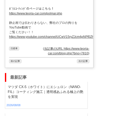
ｶﾞﾗｽｺｰﾃｨﾝｸﾞのページはこちら！
https://www.teoria-car.com/polmar.php
静止画では伝わりきらない、弊社のプロの拘りを
YouTube動画で
ご覧ください！！
https://www.youtube.com/channel/UCwV15ryZJcm4pNPf0ZhXu9g
(
当記事のURL https://www.teoria-
日産車
car.com/blog.php?bno=7810
)
前の記事
次の記事
最新記事
マツダ CX-5（ホワイト）にエシュロン（NANO-
FIL）コーティング施工｜透明感あふれる極上の艶
を実現
2026/08/08