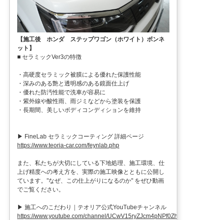
【施工後 ホンダ ステップワゴン（ホワイト）ボンネ
ット】
■ セラミックVer3の特徴
・高硬度セラミック被膜による優れた保護性能
・深みのある艶と透明感のある鏡面仕上げ
・優れた防汚性能で洗車が容易に
・紫外線や酸性雨、雨ジミなどから塗装を保護
・長期間、美しいボディコンディションを維持
▶ FineLab セラミックコーティング 詳細ページ
https://www.teoria-car.com/feynlab.php
また、私たちが大切にしている下地処理、施工環境、仕
上げ精度への考え方を、実際の施工映像とともに公開し
ています。"なぜ、この仕上がりになるのか" をぜひ動画
でご覧ください。
▶ 施工へのこだわり｜テオリア公式YouTubeチャンネル
https://www.youtube.com/channel/UCwV15ryZJcm4pNPf0ZhXu9g