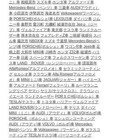
ニ）車
相模原市
スズキ車
ホンダ車
アルファード車
Mercedes-Benz（ベンツ）車
三菱車
AUDI(アウディ）
車
小田原市
伊勢原市
海老名市
Volkswagen(ワーゲン）
車
PORSCHE(ポルシェ)車
LEXSUS車
ダイハツ車
ジム
ニー車
秦野市
愛川町
大磯町
綾瀬市在住
Jeeｐ（ジー
プ）車
ヴェルファイア車
東京都
テスラ車
ランドクルー
ザー車
厚木市在住
フェアレディZ車
ご挨拶
挨拶分
スバ
ル車
藤沢市
NBOX車
スズキ
千葉県
Mercedes-Benz(ベ
ンツ)車
PORSCHE(ポルシェ）車
ワゴンR車
Jeep車
足
柄上郡
大和市
MINI車
川崎市
ホンダ
Z32車
綾瀬市
ハリ
アー車
日産
スペーシア車
フォルクスワーゲン車
プリウ
ス車
LAND ROVER（レンジローバー）車
謹賀新年
AlfaRomeo(アルファロメオ）車
セラミックコーティン
グ
セルシオ車
クラウン車
Alfa Romeo(アルファロメ
オ）車
MINI(ミニ)車
JAGUAR(ジャガー）車
ハイエース
車
アルファード
Ferrari(フェラーリ）車
ルーフランニ
ングリペア
ヤマハ
ヤリス(ヤリスクロス）
クラウン
ハ
イエース
ランドクルーザー
PORＳＣHE(ポルシェ）車
TESLA(テスラ）車
トヨタ車
ハリアー
ヴェルファイア
LAND ROVER(ランドローバー）車
ヤリス
ダイハツ
MINI（ミニ）車
AUDI（アウディ）車
VOLVO(ボルボ)車
PORSCHE（ポルシェ）車
エシュロンコーティング
AUDI（アウディ)車
VOLVO（ボルボ)車
Mercedes-
Benz(ベンツ）車
Volkswagen（ワーゲン）車
ガラスコ
ーティング
TESLA(テスラ)車
パーツコーティング