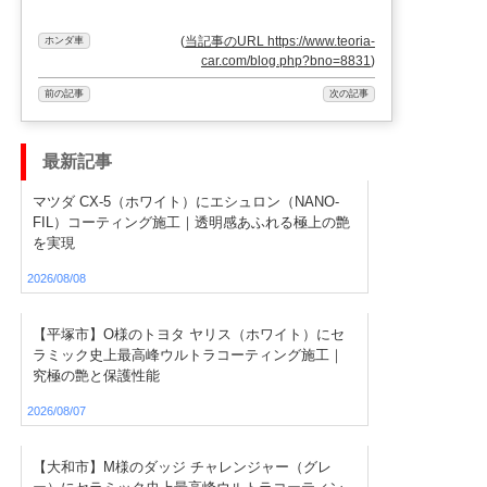
(
当記事のURL https://www.teoria-
ホンダ車
car.com/blog.php?bno=8831
)
前の記事
次の記事
最新記事
マツダ CX-5（ホワイト）にエシュロン（NANO-
FIL）コーティング施工｜透明感あふれる極上の艶
を実現
2026/08/08
【平塚市】O様のトヨタ ヤリス（ホワイト）にセ
ラミック史上最高峰ウルトラコーティング施工｜
究極の艶と保護性能
2026/08/07
【大和市】M様のダッジ チャレンジャー（グレ