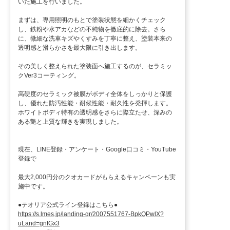
いた施工を行いました。
まずは、専用照明のもとで塗装状態を細かくチェック
し、鉄粉や水アカなどの不純物を徹底的に除去。さら
に、微細な洗車キズやくすみを丁寧に整え、塗装本来の
透明感と滑らかさを最大限に引き出します。
その美しく整えられた塗装面へ施工するのが、セラミッ
クVer3コーティング。
高硬度のセラミック被膜がボディ全体をしっかりと保護
し、優れた防汚性能・耐候性能・耐久性を発揮します。
ホワイトボディ特有の透明感をさらに際立たせ、深みの
ある艶と上質な輝きを実現しました。
現在、LINE登録・アンケート・Google口コミ・YouTube
登録で
最大2,000円分のクオカードがもらえるキャンペーンも実
施中です。
●テオリア公式ライン登録はこちら●
https://s.lmes.jp/landing-qr/2007551767-BpkQPwlX?
uLand=gnfGx3