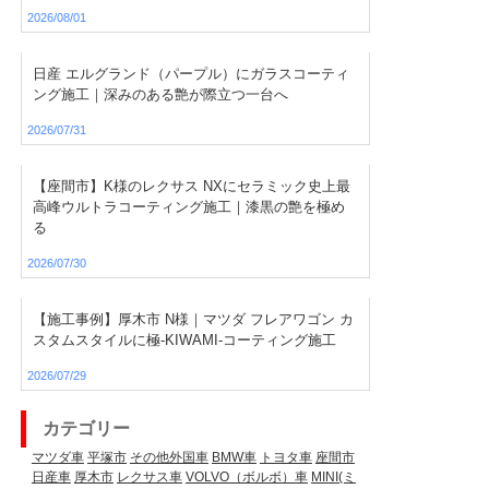
2026/08/01
日産 エルグランド（パープル）にガラスコーティ
ング施工｜深みのある艶が際立つ一台へ
2026/07/31
【座間市】K様のレクサス NXにセラミック史上最
高峰ウルトラコーティング施工｜漆黒の艶を極め
る
2026/07/30
【施工事例】厚木市 N様｜マツダ フレアワゴン カ
スタムスタイルに極-KIWAMI-コーティング施工
2026/07/29
カテゴリー
マツダ車
平塚市
その他外国車
BMW車
トヨタ車
座間市
日産車
厚木市
レクサス車
VOLVO（ボルボ）車
MINI(ミ