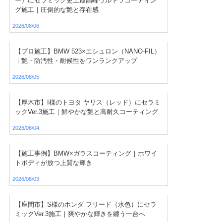
ー）にセラミック史上最高峰ウルトラコーティン
グ施工｜圧倒的な艶と存在感
2026/08/06
【プロ施工】BMW 523×エシュロン（NANO-FIL）
｜艶・防汚性・耐候性をワンランクアップ
2026/08/05
【厚木市】I様のトヨタ ヤリス（レッド）にセラミ
ックVer.3施工｜鮮やかな艶と高耐久コーティング
2026/08/04
【施工事例】BMW×ガラスコーティング｜ホワイ
トボディが放つ上質な輝き
2026/08/03
【座間市】S様のホンダ フリード（水色）にセラ
ミックVer.3施工｜爽やかな輝きを纏う一台へ