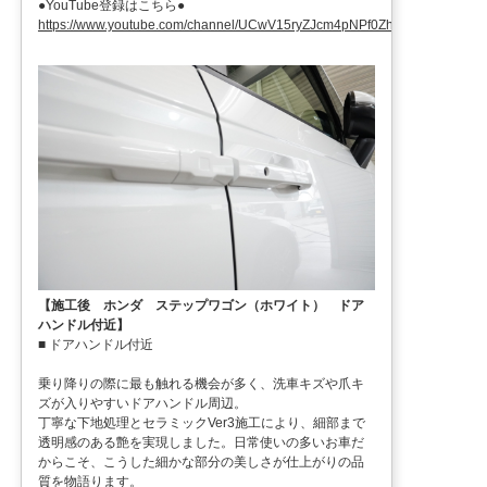
●YouTube登録はこちら●
https://www.youtube.com/channel/UCwV15ryZJcm4pNPf0ZhXu9g
。
【施工後 ホンダ ステップワゴン（ホワイト） ドア
ハンドル付近】
■ ドアハンドル付近
乗り降りの際に最も触れる機会が多く、洗車キズや爪キ
ズが入りやすいドアハンドル周辺。
丁寧な下地処理とセラミックVer3施工により、細部まで
透明感のある艶を実現しました。日常使いの多いお車だ
からこそ、こうした細かな部分の美しさが仕上がりの品
質を物語ります。