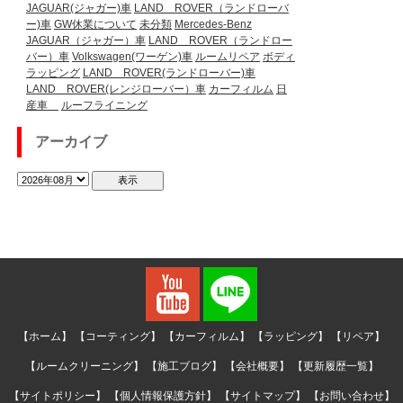
JAGUAR(ジャガー)車
LAND ROVER（ランドローバ
ー)車
GW休業について
未分類
Mercedes-Benz
JAGUAR（ジャガー）車
LAND ROVER（ランドロー
バー）車
Volkswagen(ワーゲン)車
ルームリペア
ボディ
ラッピング
LAND ROVER(ランドローバー)車
LAND ROVER(レンジローバー）車
カーフィルム
日
産車
ルーフライニング
アーカイブ
【ホーム】
【コーティング】
【カーフィルム】
【ラッピング】
【リペア】
【ルームクリーニング】
【施工ブログ】
【会社概要】
【更新履歴一覧】
【サイトポリシー】
【個人情報保護方針】
【サイトマップ】
【お問い合わせ】