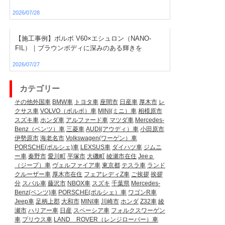
2026/07/28
【施工事例】ボルボ V60×エシュロン（NANO-
FIL）｜ブラウンボディに深みのある輝きを
2026/07/27
カテゴリー
その他外国車
BMW車
トヨタ車
座間市
日産車
厚木市
レ
クサス車
VOLVO（ボルボ）車
MINI(ミニ）車
相模原市
スズキ車
ホンダ車
アルファード車
マツダ車
Mercedes-
Benz（ベンツ）車
三菱車
AUDI(アウディ）車
小田原市
伊勢原市
海老名市
Volkswagen(ワーゲン）車
PORSCHE(ポルシェ)車
LEXSUS車
ダイハツ車
ジムニ
ー車
秦野市
愛川町
平塚市
大磯町
綾瀬市在住
Jeeｐ
（ジープ）車
ヴェルファイア車
東京都
テスラ車
ランド
クルーザー車
厚木市在住
フェアレディZ車
ご挨拶
挨拶
分
スバル車
藤沢市
NBOX車
スズキ
千葉県
Mercedes-
Benz(ベンツ)車
PORSCHE(ポルシェ）車
ワゴンR車
Jeep車
足柄上郡
大和市
MINI車
川崎市
ホンダ
Z32車
綾
瀬市
ハリアー車
日産
スペーシア車
フォルクスワーゲン
車
プリウス車
LAND ROVER（レンジローバー）車