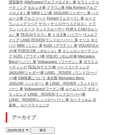
謹賀新年
AlfaRomeo(アルファロメオ）車
セラミックコ
ーティング
セルシオ車
クラウン車
Alfa Romeo(アルフ
ァロメオ）車
MINI(ミニ)車
JAGUAR(ジャガー）車
ハイ
エース車
アルファード
Ferrari(フェラーリ）車
ルーフ
ランニングリペア
ヤマハ
ヤリス(ヤリスクロス）
クラ
ウン
ハイエース
ランドクルーザー
PORＳＣHE(ポルシ
ェ）車
TESLA(テスラ）車
トヨタ車
ハリアー
ヴェルフ
ァイア
LAND ROVER(ランドローバー）車
ヤリス
ダイ
ハツ
MINI（ミニ）車
AUDI（アウディ）車
VOLVO(ボル
ボ)車
PORSCHE（ポルシェ）車
エシュロンコーティン
グ
AUDI（アウディ)車
VOLVO（ボルボ)車
Mercedes-
Benz(ベンツ）車
Volkswagen（ワーゲン）車
ガラスコ
ーティング
TESLA(テスラ)車
パーツコーティング
JAGUAR(ジャガー)車
LAND ROVER（ランドローバ
ー)車
GW休業について
未分類
Mercedes-Benz
JAGUAR（ジャガー）車
LAND ROVER（ランドロー
バー）車
Volkswagen(ワーゲン)車
ルームリペア
ボディ
ラッピング
LAND ROVER(ランドローバー)車
LAND ROVER(レンジローバー）車
カーフィルム
日
産車
ルーフライニング
アーカイブ