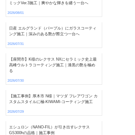
ミックVer.3施工｜爽やかな輝きを纏う一台へ
2026/08/01
日産 エルグランド（パープル）にガラスコーティ
ング施工｜深みのある艶が際立つ一台へ
2026/07/31
【座間市】K様のレクサス NXにセラミック史上最
高峰ウルトラコーティング施工｜漆黒の艶を極め
る
2026/07/30
【施工事例】厚木市 N様｜マツダ フレアワゴン カ
スタムスタイルに極-KIWAMI-コーティング施工
2026/07/29
エシュロン（NANO-FIL）が引き出すレクサス
GS300hの品格｜施工事例