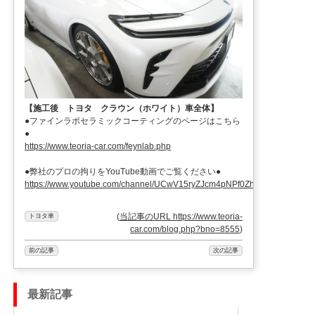
【施工後 トヨタ クラウン（ホワイト）車全体】
●ファインラボセラミックコーティングのページはこちら
●
https://www.teoria-car.com/feynlab.php
●弊社のプロの拘りをYouTube動画でご覧ください●
https://www.youtube.com/channel/UCwV15ryZJcm4pNPf0ZhXu9g
(
当記事のURL https://www.teoria-
トヨタ車
car.com/blog.php?bno=8555
)
前の記事
次の記事
最新記事