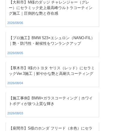
【大和市】M様のダッジ チャレンジャー（グレ
ー）にセラミック史上最高峰ウルトラコーティン
グ施工｜圧倒的な艶と存在感
2026/08/06
【プロ施工】BMW 523×エシュロン（NANO-FIL）
｜艶・防汚性・耐候性をワンランクアップ
2026/08/05
【厚木市】I様のトヨタ ヤリス（レッド）にセラミ
ックVer.3施工｜鮮やかな艶と高耐久コーティング
2026/08/04
【施工事例】BMW×ガラスコーティング｜ホワイ
トボディが放つ上質な輝き
2026/08/03
【座間市】S様のホンダ フリード（水色）にセラ