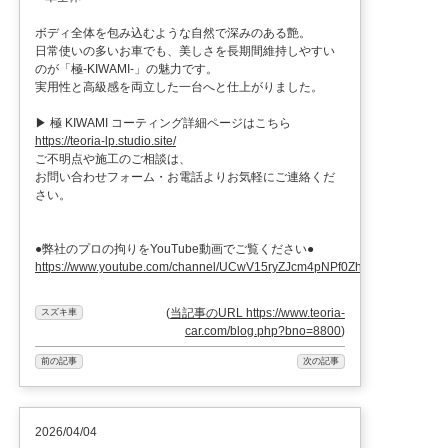
ボディ全体を包み込むような自然で深みのある艶。
日常使いの多いお車でも、美しさを長期間維持しやすい
のが「極-KIWAMI-」の魅力です。
実用性と高級感を両立した一台へと仕上がりました。
▶︎ 極 KIWAMI コーティング詳細ページはこちら
https://teoria-lp.studio.site/
ご不明点や施工のご相談は、
お問い合わせフォーム・お電話よりお気軽にご連絡くだ
さい。
●弊社のプロの拘りをYouTube動画でご覧ください●
https://www.youtube.com/channel/UCwV15ryZJcm4pNPf0ZhXu9g
(
当記事のURL https://www.teoria-
スズキ車
car.com/blog.php?bno=8800
)
前の記事
次の記事
2026/04/04