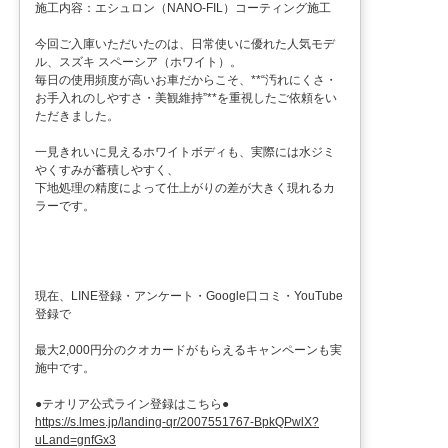
施工内容：エシュロン（NANO-FIL）コーティング施工
今回ご入庫いただいたのは、日常使いに優れた人気モデ
ル、スズキ スペーシア（ホワイト）。
毎日の使用頻度が高いお車だからこそ、**“汚れにくさ・
お手入れのしやすさ・美観維持”**を重視したご依頼をい
ただきました。
一見きれいに見えるホワイトボディも、実際には水ジミ
やくすみが蓄積しやすく、
下地処理の精度によって仕上がりの差が大きく現れるカ
ラーです。
現在、LINE登録・アンケート・Google口コミ・YouTube
登録で
最大2,000円分のクオカードがもらえるキャンペーンも実
施中です。
●テオリア公式ライン登録はこちら●
https://s.lmes.jp/landing-qr/2007551767-BpkQPwlX?
uLand=gnfGx3