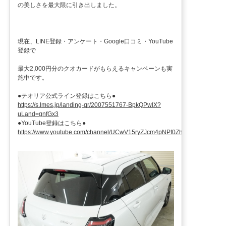
の美しさを最大限に引き出しました。
現在、LINE登録・アンケート・Google口コミ・YouTube
登録で
最大2,000円分のクオカードがもらえるキャンペーンも実
施中です。
●テオリア公式ライン登録はこちら●
https://s.lmes.jp/landing-qr/2007551767-BpkQPwlX?
uLand=gnfGx3
●YouTube登録はこちら●
https://www.youtube.com/channel/UCwV15ryZJcm4pNPf0ZhXu9g