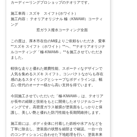
カーディーリングプロショップのテオリアです。
施工車両：スズキ スイフト(ホワイト）
施工内容： テオリアオリジナル 極（KIWAMI）コーティ
ング
窓ガラス撥水コーティング全面
この度は、厚木市在住のM様よりご依頼をいただき、愛車
**スズキ スイフト（ホワイト）**へ、**テオリアオリジナ
ルコーティング「極-KIWAMI-」**を施工させていただき
ました。
軽快な走りと優れた燃費性能、スポーティなデザインで
人気を集めるスズキ スイフト。コンパクトながらも存在
感のあるスタイリングとシャープなボディラインは、幅
広い世代のオーナー様から高い支持を得ています。
今回施工させていただいた「極-KIWAMI-」は、テオリア
が長年の経験と技術をもとに開発したオリジナルコーテ
ィングです。高密度ガラス被膜が塗装面をしっかりと保
護し、美しい艶と優れた防汚性能を長期間維持します。
施工前には、ボディ全体に付着した鉄粉や水アカなどを
丁寧に除去し、塗装面の状態を細部まで確認。一台一台
のコンディションに合わせた下地処理を行い、塗装本来