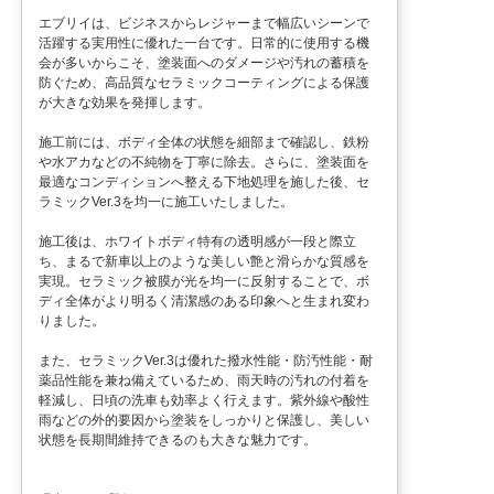
エブリイは、ビジネスからレジャーまで幅広いシーンで
活躍する実用性に優れた一台です。日常的に使用する機
会が多いからこそ、塗装面へのダメージや汚れの蓄積を
防ぐため、高品質なセラミックコーティングによる保護
が大きな効果を発揮します。
施工前には、ボディ全体の状態を細部まで確認し、鉄粉
や水アカなどの不純物を丁寧に除去。さらに、塗装面を
最適なコンディションへ整える下地処理を施した後、セ
ラミックVer.3を均一に施工いたしました。
施工後は、ホワイトボディ特有の透明感が一段と際立
ち、まるで新車以上のような美しい艶と滑らかな質感を
実現。セラミック被膜が光を均一に反射することで、ボ
ディ全体がより明るく清潔感のある印象へと生まれ変わ
りました。
また、セラミックVer.3は優れた撥水性能・防汚性能・耐
薬品性能を兼ね備えているため、雨天時の汚れの付着を
軽減し、日頃の洗車も効率よく行えます。紫外線や酸性
雨などの外的要因から塗装をしっかりと保護し、美しい
状態を長期間維持できるのも大きな魅力です。