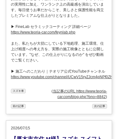
の実用性に加え、ワンランク上の高級感を演出していま
す。毎日使うお車だからこそ、美しさと保護性能を両立
したプレミアムな仕上がりとなりました。
▶ FineLab セラミックコーティング 詳細ページ
https://www.teoria-car.com/feynlab.php
また、私たちが大切にしている下地処理、施工環境、仕
上げ精度への考え方を、実際の施工映像とともに公開し
ています。"なぜ、この仕上がりになるのか" をぜひ動画
でご覧ください。
▶ 施工へのこだわり｜テオリア公式YouTubeチャンネル
https://www.youtube.com/channel/UCwV15ryZJcm4pNPf0ZhXu9g
(
当記事のURL https://www.teoria-
スズキ車
car.com/blog.php?bno=8842
)
前の記事
次の記事
2026/07/15