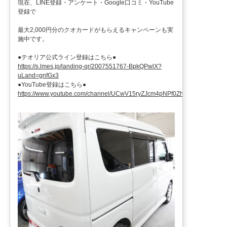
現在、LINE登録・アンケート・Google口コミ・YouTube
登録で
最大2,000円分のクオカードがもらえるキャンペーンも実
施中です。
●テオリア公式ライン登録はこちら●
https://s.lmes.jp/landing-qr/2007551767-BpkQPwlX?
uLand=gnfGx3
●YouTube登録はこちら●
https://www.youtube.com/channel/UCwV15ryZJcm4pNPf0ZhXu9g