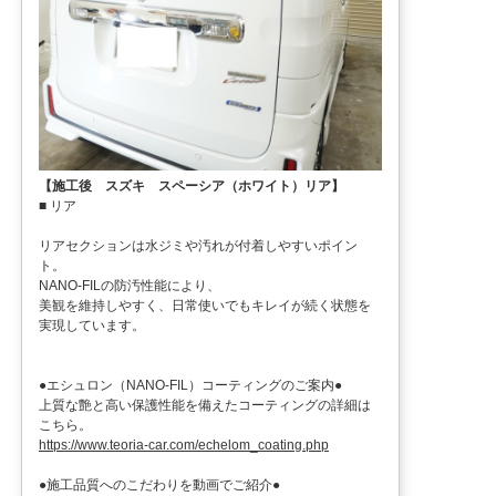
【施工後 スズキ スペーシア（ホワイト）リア】
■ リア
リアセクションは水ジミや汚れが付着しやすいポイン
ト。
NANO-FILの防汚性能により、
美観を維持しやすく、日常使いでもキレイが続く状態を
実現しています。
●エシュロン（NANO-FIL）コーティングのご案内●
上質な艶と高い保護性能を備えたコーティングの詳細は
こちら。
https://www.teoria-car.com/echelom_coating.php
●施工品質へのこだわりを動画でご紹介●