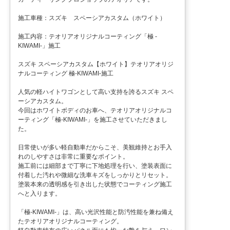
施工車種：スズキ スペーシアカスタム（ホワイト）
施工内容：テオリアオリジナルコーティング「極 -
KIWAMI-」施工
スズキ スペーシアカスタム【ホワイト】テオリアオリジ
ナルコーティング 極-KIWAMI-施工
人気の軽ハイトワゴンとして高い支持を誇るスズキ スペ
ーシアカスタム。
今回はホワイトボディのお車へ、テオリアオリジナルコ
ーティング「極-KIWAMI-」を施工させていただきまし
た。
日常使いが多い軽自動車だからこそ、美観維持とお手入
れのしやすさは非常に重要なポイント。
施工前には細部まで丁寧に下地処理を行い、塗装表面に
付着した汚れや微細な洗車キズをしっかりとリセット。
塗装本来の透明感を引き出した状態でコーティング施工
へと入ります。
「極-KIWAMI-」は、高い光沢性能と防汚性能を兼ね備え
たテオリアオリジナルコーティング。