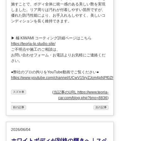
施すことで、ボディ全体に統一感のある美しい艶を実現
しました。リア周りは汚れが付着しやすい箇所ですが、
優れた防汚性能により、お手入れもしやすく、美しいコ
ンディションを長く維持できます。
▶︎ 極 KIWAMI コーティング詳細ページはこちら
https://teoria-lp.studio.site/
ご不明点や施工のご相談は、
お問い合わせフォーム・お電話よりお気軽にご連絡くだ
さい。
●弊社のプロの拘りをYouTube動画でご覧ください●
https://www.youtube.com/channel/UCwV15ryZJcm4pNPf0ZhXu9g
(
当記事のURL https://www.teoria-
スズキ車
car.com/blog.php?bno=8836
)
前の記事
次の記事
2026/06/04
ホワイトボディが別格の輝きへ｜スペ