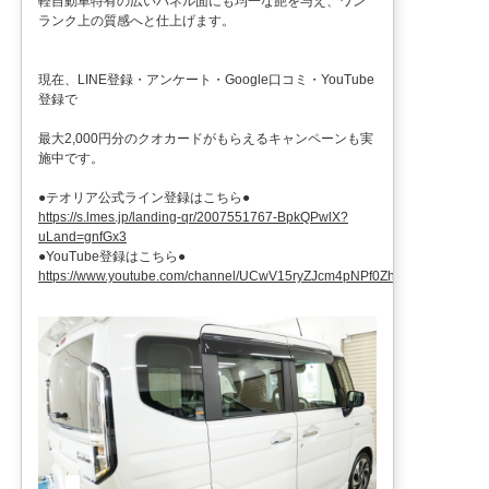
軽自動車特有の広いパネル面にも均一な艶を与え、ワン
ランク上の質感へと仕上げます。
現在、LINE登録・アンケート・Google口コミ・YouTube
登録で
最大2,000円分のクオカードがもらえるキャンペーンも実
施中です。
●テオリア公式ライン登録はこちら●
https://s.lmes.jp/landing-qr/2007551767-BpkQPwlX?
uLand=gnfGx3
●YouTube登録はこちら●
https://www.youtube.com/channel/UCwV15ryZJcm4pNPf0ZhXu9g