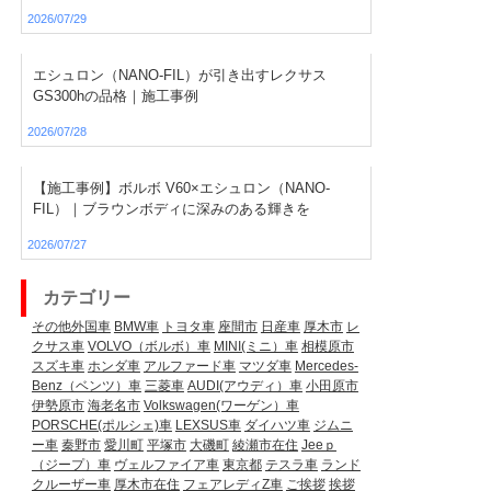
2026/07/29
エシュロン（NANO-FIL）が引き出すレクサス
GS300hの品格｜施工事例
2026/07/28
【施工事例】ボルボ V60×エシュロン（NANO-
FIL）｜ブラウンボディに深みのある輝きを
2026/07/27
カテゴリー
その他外国車
BMW車
トヨタ車
座間市
日産車
厚木市
レ
クサス車
VOLVO（ボルボ）車
MINI(ミニ）車
相模原市
スズキ車
ホンダ車
アルファード車
マツダ車
Mercedes-
Benz（ベンツ）車
三菱車
AUDI(アウディ）車
小田原市
伊勢原市
海老名市
Volkswagen(ワーゲン）車
PORSCHE(ポルシェ)車
LEXSUS車
ダイハツ車
ジムニ
ー車
秦野市
愛川町
平塚市
大磯町
綾瀬市在住
Jeeｐ
（ジープ）車
ヴェルファイア車
東京都
テスラ車
ランド
クルーザー車
厚木市在住
フェアレディZ車
ご挨拶
挨拶