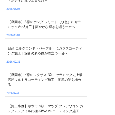
トボディが放つ上質な輝き
2026/08/03
【座間市】S様のホンダ フリード（水色）にセラ
ミックVer.3施工｜爽やかな輝きを纏う一台へ
2026/08/01
日産 エルグランド（パープル）にガラスコーティ
ング施工｜深みのある艶が際立つ一台へ
2026/07/31
【座間市】K様のレクサス NXにセラミック史上最
高峰ウルトラコーティング施工｜漆黒の艶を極め
る
2026/07/30
【施工事例】厚木市 N様｜マツダ フレアワゴン カ
スタムスタイルに極-KIWAMI-コーティング施工