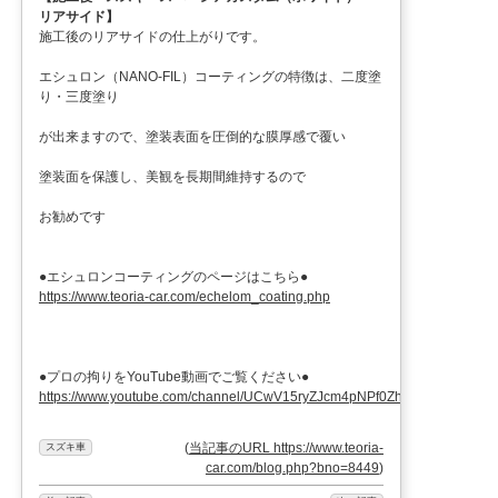
リアサイド】
施工後のリアサイドの仕上がりです。
エシュロン（NANO-FIL）コーティングの特徴は、二度塗
り・三度塗り
が出来ますので、塗装表面を圧倒的な膜厚感で覆い
塗装面を保護し、美観を長期間維持するので
お勧めです
●エシュロンコーティングのページはこちら●
https://www.teoria-car.com/echelom_coating.php
●プロの拘りをYouTube動画でご覧ください●
https://www.youtube.com/channel/UCwV15ryZJcm4pNPf0ZhXu9g
(
当記事のURL https://www.teoria-
スズキ車
car.com/blog.php?bno=8449
)