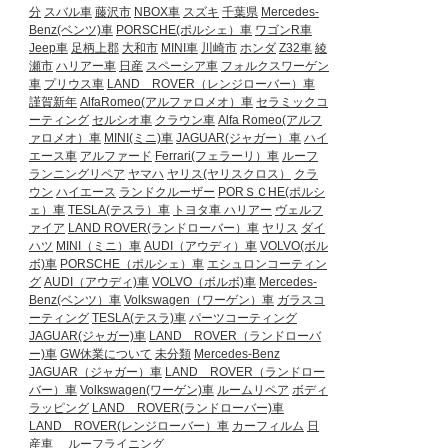
分
スバル車
藤沢市
NBOX車
スズキ
千葉県
Mercedes-
Benz(ベンツ)車
PORSCHE(ポルシェ）車
ワゴンR車
Jeep車
足柄上郡
大和市
MINI車
川崎市
ホンダ
Z32車
綾
瀬市
ハリアー車
日産
スペーシア車
フォルクスワーゲン
車
プリウス車
LAND ROVER（レンジローバー）車
謹賀新年
AlfaRomeo(アルファロメオ）車
セラミックコ
ーティング
セルシオ車
クラウン車
Alfa Romeo(アルフ
ァロメオ）車
MINI(ミニ)車
JAGUAR(ジャガー）車
ハイ
エース車
アルファード
Ferrari(フェラーリ）車
ルーフ
ランニングリペア
ヤマハ
ヤリス(ヤリスクロス）
クラ
ウン
ハイエース
ランドクルーザー
PORＳＣHE(ポルシ
ェ）車
TESLA(テスラ）車
トヨタ車
ハリアー
ヴェルフ
ァイア
LAND ROVER(ランドローバー）車
ヤリス
ダイ
ハツ
MINI（ミニ）車
AUDI（アウディ）車
VOLVO(ボル
ボ)車
PORSCHE（ポルシェ）車
エシュロンコーティン
グ
AUDI（アウディ)車
VOLVO（ボルボ)車
Mercedes-
Benz(ベンツ）車
Volkswagen（ワーゲン）車
ガラスコ
ーティング
TESLA(テスラ)車
パーツコーティング
JAGUAR(ジャガー)車
LAND ROVER（ランドローバ
ー)車
GW休業について
未分類
Mercedes-Benz
JAGUAR（ジャガー）車
LAND ROVER（ランドロー
バー）車
Volkswagen(ワーゲン)車
ルームリペア
ボディ
ラッピング
LAND ROVER(ランドローバー)車
LAND ROVER(レンジローバー）車
カーフィルム
日
産車
ルーフライニング