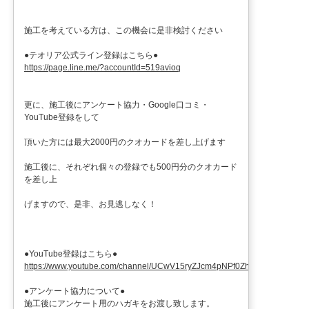
施工を考えている方は、この機会に是非検討ください
●テオリア公式ライン登録はこちら●
https://page.line.me/?accountId=519avioq
更に、施工後にアンケート協力・Google口コミ・
YouTube登録をして
頂いた方には最大2000円のクオカードを差し上げます
施工後に、それぞれ個々の登録でも500円分のクオカード
を差し上
げますので、是非、お見逃しなく！
●YouTube登録はこちら●
https://www.youtube.com/channel/UCwV15ryZJcm4pNPf0ZhXu9g
●アンケート協力について●
施工後にアンケート用のハガキをお渡し致します。