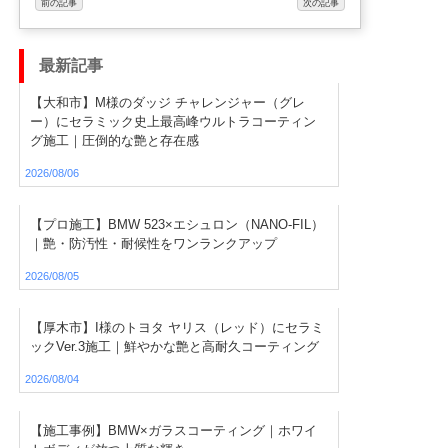
前の記事
次の記事
最新記事
【大和市】M様のダッジ チャレンジャー（グレ
ー）にセラミック史上最高峰ウルトラコーティン
グ施工｜圧倒的な艶と存在感
2026/08/06
【プロ施工】BMW 523×エシュロン（NANO-FIL）
｜艶・防汚性・耐候性をワンランクアップ
2026/08/05
【厚木市】I様のトヨタ ヤリス（レッド）にセラミ
ックVer.3施工｜鮮やかな艶と高耐久コーティング
2026/08/04
【施工事例】BMW×ガラスコーティング｜ホワイ