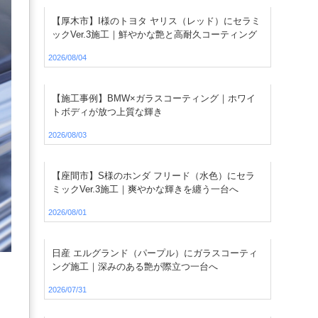
【厚木市】I様のトヨタ ヤリス（レッド）にセラミ
ックVer.3施工｜鮮やかな艶と高耐久コーティング
2026/08/04
【施工事例】BMW×ガラスコーティング｜ホワイ
トボディが放つ上質な輝き
2026/08/03
【座間市】S様のホンダ フリード（水色）にセラ
ミックVer.3施工｜爽やかな輝きを纏う一台へ
2026/08/01
日産 エルグランド（パープル）にガラスコーティ
ング施工｜深みのある艶が際立つ一台へ
2026/07/31