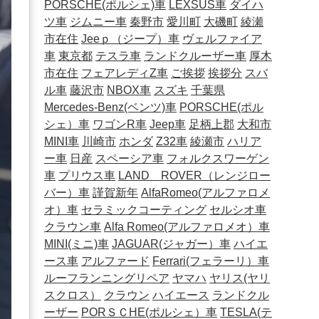
PORSCHE(ポルシェ)車
LEXSUS車
ダイハ
ツ車
ジムニー車
秦野市
愛川町
大磯町
綾瀬
市在住
Jeeｐ（ジープ）車
ヴェルファイア
車
東京都
テスラ車
ランドクルーザー車
厚木
市在住
フェアレディZ車
ご挨拶
挨拶分
スバ
ル車
藤沢市
NBOX車
スズキ
千葉県
Mercedes-Benz(ベンツ)車
PORSCHE(ポル
シェ）車
ワゴンR車
Jeep車
足柄上郡
大和市
MINI車
川崎市
ホンダ
Z32車
綾瀬市
ハリア
ー車
日産
スペーシア車
フォルクスワーゲン
車
プリウス車
LAND ROVER（レンジロー
バー）車
謹賀新年
AlfaRomeo(アルファロメ
オ）車
セラミックコーティング
セルシオ車
クラウン車
Alfa Romeo(アルファロメオ）車
MINI(ミニ)車
JAGUAR(ジャガー）車
ハイエ
ース車
アルファード
Ferrari(フェラーリ）車
ルーフランニングリペア
ヤマハ
ヤリス(ヤリ
スクロス）
クラウン
ハイエース
ランドクル
ーザー
PORＳＣHE(ポルシェ）車
TESLA(テ