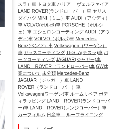
スラ）車
トヨタ車
ハリアー
ヴェルファイア
LAND ROVER(ランドローバー）車
ヤリス
ダイハツ
MINI（ミニ）車
AUDI（アウディ）
車
VOLVO(ボルボ)車
PORSCHE（ポルシ
ェ）車
エシュロンコーティング
AUDI（アウ
ディ)車
VOLVO（ボルボ)車
Mercedes-
Benz(ベンツ）車
Volkswagen（ワーゲン）
車
ガラスコーティング
TESLA(テスラ)車
パ
魅
ーツコーティング
JAGUAR(ジャガー)車
LAND ROVER（ランドローバー)車
GW休
業について
未分類
Mercedes-Benz
JAGUAR（ジャガー）車
LAND
ROVER（ランドローバー）車
Volkswagen(ワーゲン)車
ルームリペア
ボデ
ィラッピング
LAND ROVER(ランドローバ
ー)車
LAND ROVER(レンジローバー）車
カーフィルム
日産車
ルーフライニング