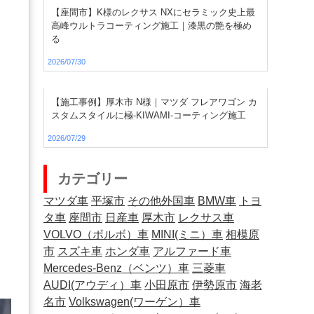
【座間市】K様のレクサス NXにセラミック史上最
高峰ウルトラコーティング施工｜漆黒の艶を極め
る
2026/07/30
、
【施工事例】厚木市 N様｜マツダ フレアワゴン カ
スタムスタイルに極-KIWAMI-コーティング施工
2026/07/29
カテゴリー
マツダ車
平塚市
その他外国車
BMW車
トヨ
タ車
座間市
日産車
厚木市
レクサス車
VOLVO（ボルボ）車
MINI(ミニ）車
相模原
市
スズキ車
ホンダ車
アルファード車
Mercedes-Benz（ベンツ）車
三菱車
AUDI(アウディ）車
小田原市
伊勢原市
海老
名市
Volkswagen(ワーゲン）車