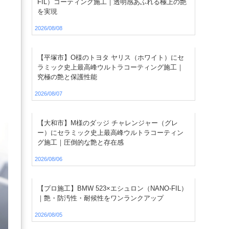
FIL）コーティング施工｜透明感あふれる極上の艶
を実現
2026/08/08
【平塚市】O様のトヨタ ヤリス（ホワイト）にセ
ラミック史上最高峰ウルトラコーティング施工｜
究極の艶と保護性能
2026/08/07
【大和市】M様のダッジ チャレンジャー（グレ
ー）にセラミック史上最高峰ウルトラコーティン
グ施工｜圧倒的な艶と存在感
2026/08/06
【プロ施工】BMW 523×エシュロン（NANO-FIL）
｜艶・防汚性・耐候性をワンランクアップ
2026/08/05