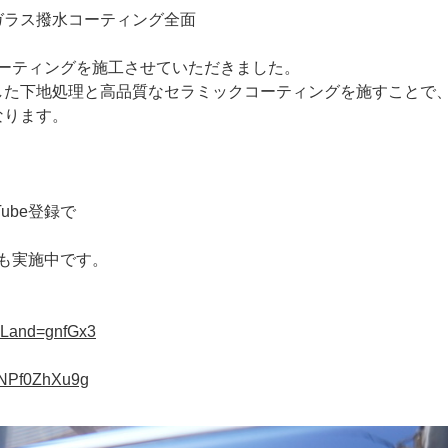
ガラス撥水コーティング全面
コーティングを施工させていただきました。
した下地処理と高品質なセラミックコーティングを施すことで
なります。
ube登録で
ンも実施中です。
?uLand=gnfGx3
pNPf0ZhXu9g