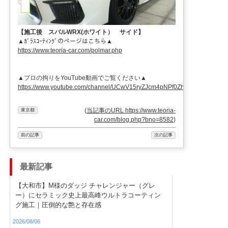
【施工後 スバルWRX(ホワイト） サイド】
▲ｶﾞﾗｽｺｰﾃｨﾝｸﾞのページはこちら▲
https://www.teoria-car.com/polmar.php
▲プロの拘りをYouTube動画でご覧ください▲
https://www.youtube.com/channel/UCwV15ryZJcm4pNPf0ZhXu9
(
当記事のURL https://www.teoria-
東京都
car.com/blog.php?bno=8582
)
前の記事
次の記事
最新記事
【大和市】M様のダッジ チャレンジャー（グレ
ー）にセラミック史上最高峰ウルトラコーティン
グ施工｜圧倒的な艶と存在感
2026/08/06