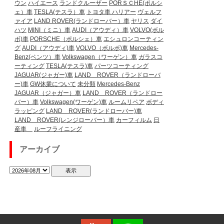
ウン
ハイエース
ランドクルーザー
PORＳＣHE(ポルシ
ェ）車
TESLA(テスラ）車
トヨタ車
ハリアー
ヴェルフ
ァイア
LAND ROVER(ランドローバー）車
ヤリス
ダイ
ハツ
MINI（ミニ）車
AUDI（アウディ）車
VOLVO(ボル
ボ)車
PORSCHE（ポルシェ）車
エシュロンコーティン
グ
AUDI（アウディ)車
VOLVO（ボルボ)車
Mercedes-
Benz(ベンツ）車
Volkswagen（ワーゲン）車
ガラスコ
ーティング
TESLA(テスラ)車
パーツコーティング
JAGUAR(ジャガー)車
LAND ROVER（ランドローバ
ー)車
GW休業について
未分類
Mercedes-Benz
JAGUAR（ジャガー）車
LAND ROVER（ランドロー
バー）車
Volkswagen(ワーゲン)車
ルームリペア
ボディ
ラッピング
LAND ROVER(ランドローバー)車
LAND ROVER(レンジローバー）車
カーフィルム
日
産車
ルーフライニング
アーカイブ