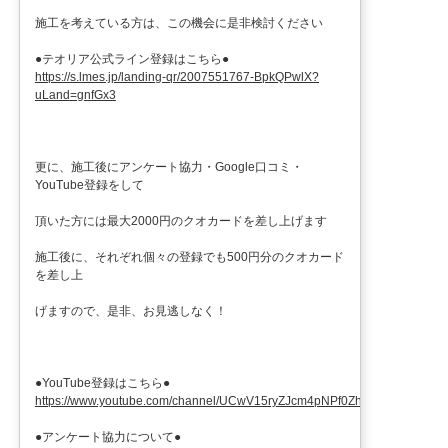
施工を考えている方は、この機会に是非検討ください
●テオリア公式ライン登録はこちら●
https://s.lmes.jp/landing-qr/2007551767-BpkQPwlX?
uLand=gnfGx3
更に、施工後にアンケート協力・Google口コミ・
YouTube登録をして
頂いた方には最大2000円のクオカードを差し上げます
施工後に、それぞれ個々の登録でも500円分のクオカード
を差し上
げますので、是非、お見逃しなく！
●YouTube登録はこちら●
https://www.youtube.com/channel/UCwV15ryZJcm4pNPf0ZhXu9g
●アンケート協力について●