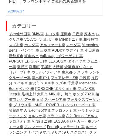
FIL）｜ブラウンボディに深みのある輝きを
2026/07/27
カテゴリー
その他外国車
BMW車
トヨタ車
座間市
日産車
厚木市
レ
クサス車
VOLVO（ボルボ）車
MINI(ミニ）車
相模原市
スズキ車
ホンダ車
アルファード車
マツダ車
Mercedes-
Benz（ベンツ）車
三菱車
AUDI(アウディ）車
小田原市
伊勢原市
海老名市
Volkswagen(ワーゲン）車
PORSCHE(ポルシェ)車
LEXSUS車
ダイハツ車
ジムニ
ー車
秦野市
愛川町
平塚市
大磯町
綾瀬市在住
Jeeｐ
（ジープ）車
ヴェルファイア車
東京都
テスラ車
ランド
クルーザー車
厚木市在住
フェアレディZ車
ご挨拶
挨拶
分
スバル車
藤沢市
NBOX車
スズキ
千葉県
Mercedes-
Benz(ベンツ)車
PORSCHE(ポルシェ）車
ワゴンR車
Jeep車
足柄上郡
大和市
MINI車
川崎市
ホンダ
Z32車
綾
瀬市
ハリアー車
日産
スペーシア車
フォルクスワーゲン
車
プリウス車
LAND ROVER（レンジローバー）車
謹賀新年
AlfaRomeo(アルファロメオ）車
セラミックコ
ーティング
セルシオ車
クラウン車
Alfa Romeo(アルフ
ァロメオ）車
MINI(ミニ)車
JAGUAR(ジャガー）車
ハイ
エース車
アルファード
Ferrari(フェラーリ）車
ルーフ
ランニングリペア
ヤマハ
ヤリス(ヤリスクロス）
クラ