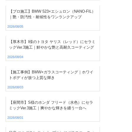
【プロ施工】BMW 523×エシュロン（NANO-FIL）
｜艶・防汚性・耐候性をワンランクアップ
2026/08/05
【厚木市】I様のトヨタ ヤリス（レッド）にセラミ
ックVer.3施工｜鮮やかな艶と高耐久コーティング
2026/08/04
【施工事例】BMW×ガラスコーティング｜ホワイ
トボディが放つ上質な輝き
2026/08/03
【座間市】S様のホンダ フリード（水色）にセラ
ミックVer.3施工｜爽やかな輝きを纏う一台へ
2026/08/01