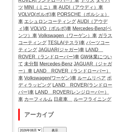
ROVER(ランドローバー）車
ヤリス
ダイハ
ツ
MINI（ミニ）車
AUDI（アウディ）車
VOLVO(ボルボ)車
PORSCHE（ポルシェ）
車
エシュロンコーティング
AUDI（アウデ
ィ)車
VOLVO（ボルボ)車
Mercedes-Benz(ベ
ンツ）車
Volkswagen（ワーゲン）車
ガラス
コーティング
TESLA(テスラ)車
パーツコー
ティング
JAGUAR(ジャガー)車
LAND
ROVER（ランドローバー)車
GW休業につい
て
未分類
Mercedes-Benz
JAGUAR（ジャガ
ー）車
LAND ROVER（ランドローバー）
車
Volkswagen(ワーゲン)車
ルームリペア
ボ
ディラッピング
LAND ROVER(ランドロー
バー)車
LAND ROVER(レンジローバー）
車
カーフィルム
日産車
ルーフライニング
アーカイブ