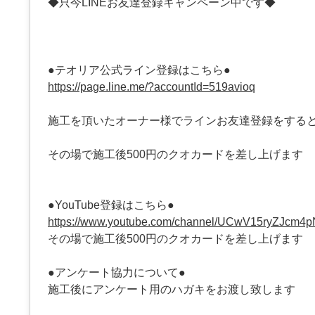
◆只今LINEお友達登録キャンペーン中です◆
●テオリア公式ライン登録はこちら●
https://page.line.me/?accountId=519avioq
施工を頂いたオーナー様でラインお友達登録をする
その場で施工後500円のクオカードを差し上げます
●YouTube登録はこちら●
https://www.youtube.com/channel/UCwV15ryZJcm4
その場で施工後500円のクオカードを差し上げます
●アンケート協力について●
施工後にアンケート用のハガキをお渡し致します