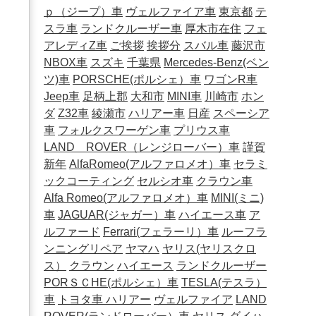
ｐ（ジープ）車
ヴェルファイア車
東京都
テ
スラ車
ランドクルーザー車
厚木市在住
フェ
アレディZ車
ご挨拶
挨拶分
スバル車
藤沢市
NBOX車
スズキ
千葉県
Mercedes-Benz(ベン
ツ)車
PORSCHE(ポルシェ）車
ワゴンR車
Jeep車
足柄上郡
大和市
MINI車
川崎市
ホン
ダ
Z32車
綾瀬市
ハリアー車
日産
スペーシア
車
フォルクスワーゲン車
プリウス車
LAND ROVER（レンジローバー）車
謹賀
新年
AlfaRomeo(アルファロメオ）車
セラミ
ックコーティング
セルシオ車
クラウン車
Alfa Romeo(アルファロメオ）車
MINI(ミニ)
車
JAGUAR(ジャガー）車
ハイエース車
ア
ルファード
Ferrari(フェラーリ）車
ルーフラ
ンニングリペア
ヤマハ
ヤリス(ヤリスクロ
ス）
クラウン
ハイエース
ランドクルーザー
PORＳＣHE(ポルシェ）車
TESLA(テスラ）
車
トヨタ車
ハリアー
ヴェルファイア
LAND