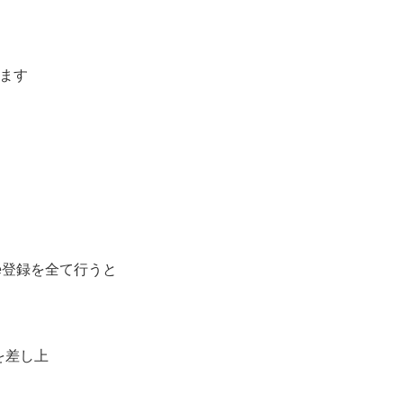
、
します
ube登録を全て行うと
を差し上