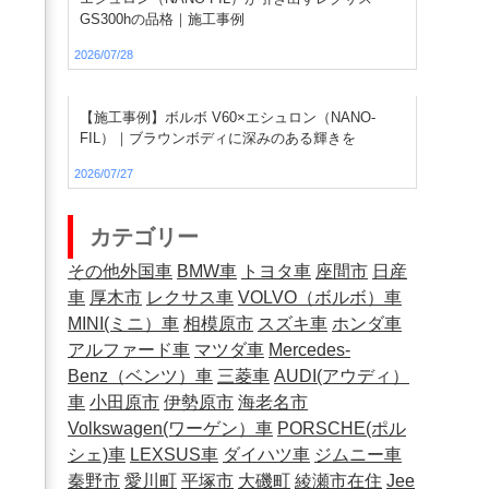
GS300hの品格｜施工事例
2026/07/28
【施工事例】ボルボ V60×エシュロン（NANO-
FIL）｜ブラウンボディに深みのある輝きを
2026/07/27
カテゴリー
その他外国車
BMW車
トヨタ車
座間市
日産
車
厚木市
レクサス車
VOLVO（ボルボ）車
MINI(ミニ）車
相模原市
スズキ車
ホンダ車
アルファード車
マツダ車
Mercedes-
Benz（ベンツ）車
三菱車
AUDI(アウディ）
車
小田原市
伊勢原市
海老名市
Volkswagen(ワーゲン）車
PORSCHE(ポル
シェ)車
LEXSUS車
ダイハツ車
ジムニー車
秦野市
愛川町
平塚市
大磯町
綾瀬市在住
Jee