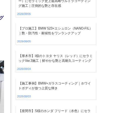
ー）にセラミック史上最高峰ウルトラコーティン
グ施工｜圧倒的な艶と存在感
2026/08/06
グ
【プロ施工】BMW 523×エシュロン（NANO-FIL）
｜艶・防汚性・耐候性をワンランクアップ
2026/08/05
【厚木市】I様のトヨタ ヤリス（レッド）にセラミ
ックVer.3施工｜鮮やかな艶と高耐久コーティング
2026/08/04
【施工事例】BMW×ガラスコーティング｜ホワイ
トボディが放つ上質な輝き
2026/08/03
【座間市】S様のホンダ フリード（水色）にセラ