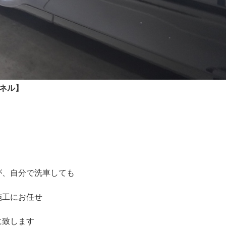
パネル】
が、自分で洗車しても
施工にお任せ
に致します