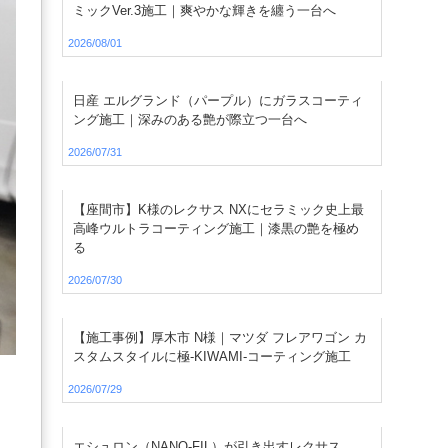
ミックVer.3施工｜爽やかな輝きを纏う一台へ
2026/08/01
日産 エルグランド（パープル）にガラスコーティ
ング施工｜深みのある艶が際立つ一台へ
2026/07/31
【座間市】K様のレクサス NXにセラミック史上最
高峰ウルトラコーティング施工｜漆黒の艶を極め
る
2026/07/30
【施工事例】厚木市 N様｜マツダ フレアワゴン カ
スタムスタイルに極-KIWAMI-コーティング施工
2026/07/29
エシュロン（NANO-FIL）が引き出すレクサス